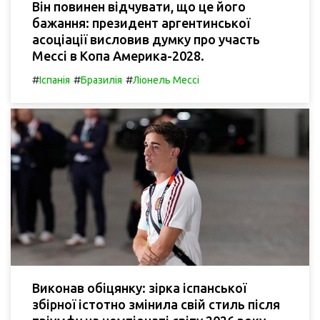
Він повинен відчувати, що це його
бажання: президент аргентинської
асоціації висловив думку про участь
Мессі в Копа Америка-2028.
#
#
#
Іспанія
Бразилія
Ліонель Мессі
Виконав обіцянку: зірка іспанської
збірної істотно змінила свій стиль після