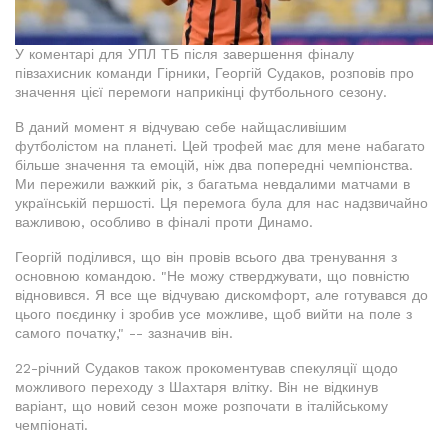
У коментарі для УПЛ ТБ після завершення фіналу
півзахисник команди Гірники, Георгій Судаков, розповів про
значення цієї перемоги наприкінці футбольного сезону.
В даний момент я відчуваю себе найщасливішим
футболістом на планеті. Цей трофей має для мене набагато
більше значення та емоцій, ніж два попередні чемпіонства.
Ми пережили важкий рік, з багатьма невдалими матчами в
українській першості. Ця перемога була для нас надзвичайно
важливою, особливо в фіналі проти Динамо.
Георгій поділився, що він провів всього два тренування з
основною командою. "Не можу стверджувати, що повністю
відновився. Я все ще відчуваю дискомфорт, але готувався до
цього поєдинку і зробив усе можливе, щоб вийти на поле з
самого початку," -- зазначив він.
22-річний Судаков також прокоментував спекуляції щодо
можливого переходу з Шахтаря влітку. Він не відкинув
варіант, що новий сезон може розпочати в італійському
чемпіонаті.