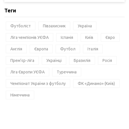
Теги
Футболіст
Півзахисник
Україна
Ліга чемпіонів УЄФА
Іспанія
Київ
Євро
Англія
Європа
Футбол
Італія
Прем'єр-ліга
Українці
Бразилія
Росія
Ліга Європи УЄФА
Туреччина
Чемпіонат України з футболу
ФК «Динамо» (Київ)
Німеччина