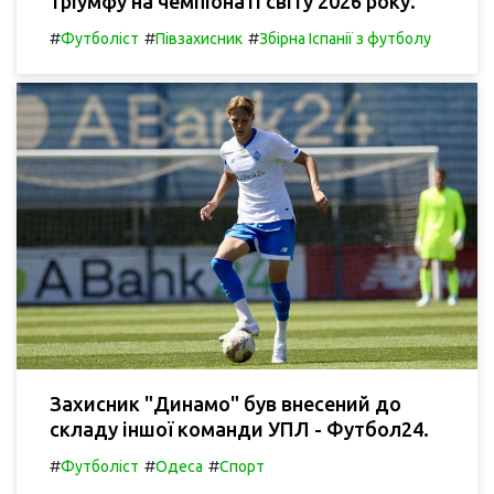
тріумфу на чемпіонаті світу 2026 року.
#
#
#
Футболіст
Півзахисник
Збірна Іспанії з футболу
Захисник "Динамо" був внесений до
складу іншої команди УПЛ - Футбол24.
#
#
#
Футболіст
Одеса
Спорт