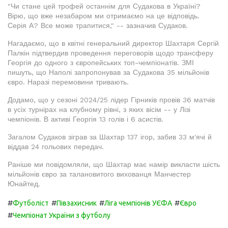
"Чи стане цей трофей останнім для Судакова в Україні?
Вірю, що вже незабаром ми отримаємо на це відповідь.
Серія А? Все може трапитися," -- зазначив Судаков.
Нагадаємо, що в квітні генеральний директор Шахтаря Сергій
Палкін підтвердив проведення переговорів щодо трансферу
Георгія до одного з європейських топ-чемпіонатів. ЗМІ
пишуть, що Наполі запропонував за Судакова 35 мільйонів
євро. Наразі перемовини тривають.
Додамо, що у сезоні 2024/25 лідер Гірників провів 36 матчів
в усіх турнірах на клубному рівні, з яких вісім -- у Лізі
чемпіонів. В активі Георгія 13 голів і 6 асистів.
Загалом Судаков зіграв за Шахтар 137 ігор, забив 33 м'ячі й
віддав 24 гольових передач.
Раніше ми повідомляли, що Шахтар має намір викласти шість
мільйонів євро за талановитого вихованця Манчестер
Юнайтед.
#
#
#
#
Футболіст
Півзахисник
Ліга чемпіонів УЄФА
Євро
#
Чемпіонат України з футболу