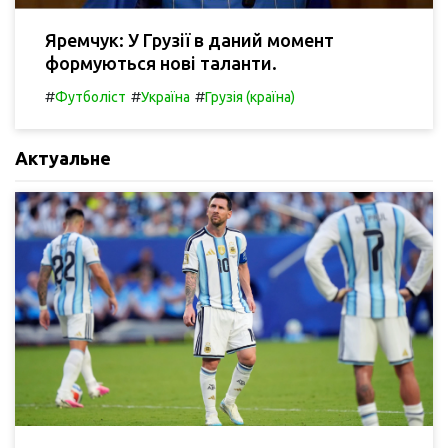
Яремчук: У Грузії в даний момент
формуються нові таланти.
#
#
#
Футболіст
Україна
Грузія (країна)
Актуальне