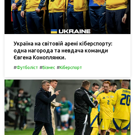
Україна на світовій арені кіберспорту:
одна нагорода та невдача команди
Євгена Коноплянки.
#
#
#
Футболіст
Бізнес
Кіберспорт