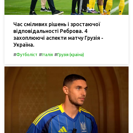
Час сміливих рішень і зростаючої
відповідальності Реброва. 4
захоплюючі аспекти матчу Грузія -
Україна.
#
#
#
Футболіст
Італія
Грузія (країна)