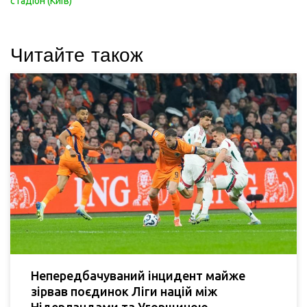
стадіон (Київ)
Читайте також
Непередбачуваний інцидент майже
зірвав поєдинок Ліги націй між
Нідерландами та Угорщиною.