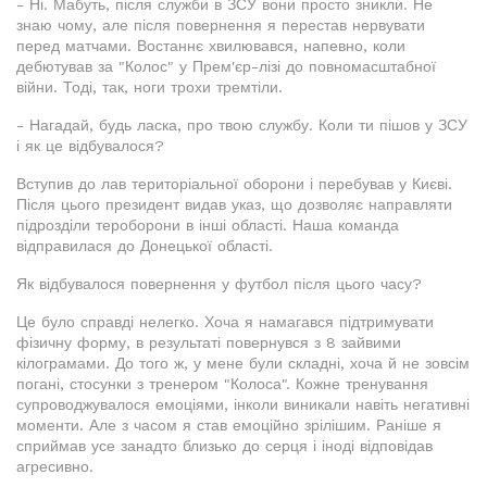
- Ні. Мабуть, після служби в ЗСУ вони просто зникли. Не
знаю чому, але після повернення я перестав нервувати
перед матчами. Востаннє хвилювався, напевно, коли
дебютував за "Колос" у Прем'єр-лізі до повномасштабної
війни. Тоді, так, ноги трохи тремтіли.
- Нагадай, будь ласка, про твою службу. Коли ти пішов у ЗСУ
і як це відбувалося?
Вступив до лав територіальної оборони і перебував у Києві.
Після цього президент видав указ, що дозволяє направляти
підрозділи тероборони в інші області. Наша команда
відправилася до Донецької області.
Як відбувалося повернення у футбол після цього часу?
Це було справді нелегко. Хоча я намагався підтримувати
фізичну форму, в результаті повернувся з 8 зайвими
кілограмами. До того ж, у мене були складні, хоча й не зовсім
погані, стосунки з тренером "Колоса". Кожне тренування
супроводжувалося емоціями, інколи виникали навіть негативні
моменти. Але з часом я став емоційно зрілішим. Раніше я
сприймав усе занадто близько до серця і іноді відповідав
агресивно.