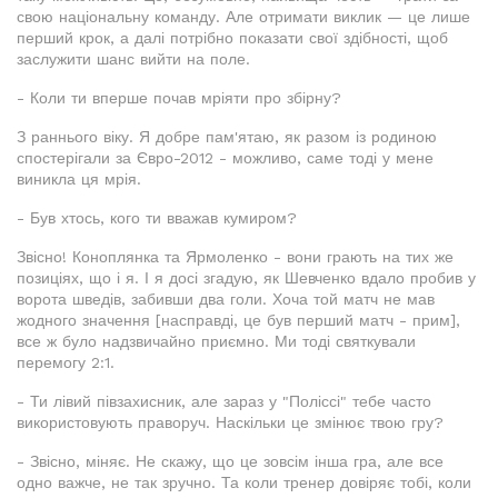
свою національну команду. Але отримати виклик — це лише
перший крок, а далі потрібно показати свої здібності, щоб
заслужити шанс вийти на поле.
- Коли ти вперше почав мріяти про збірну?
З раннього віку. Я добре пам'ятаю, як разом із родиною
спостерігали за Євро-2012 - можливо, саме тоді у мене
виникла ця мрія.
- Був хтось, кого ти вважав кумиром?
Звісно! Коноплянка та Ярмоленко - вони грають на тих же
позиціях, що і я. І я досі згадую, як Шевченко вдало пробив у
ворота шведів, забивши два голи. Хоча той матч не мав
жодного значення [насправді, це був перший матч - прим],
все ж було надзвичайно приємно. Ми тоді святкували
перемогу 2:1.
- Ти лівий півзахисник, але зараз у "Поліссі" тебе часто
використовують праворуч. Наскільки це змінює твою гру?
- Звісно, міняє. Не скажу, що це зовсім інша гра, але все
одно важче, не так зручно. Та коли тренер довіряє тобі, коли