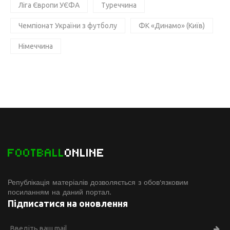
Ліга Європи УЄФА
Туреччина
Чемпіонат України з футболу
ФК «Динамо» (Київ)
Німеччина
FOOTBALL
ONLINE
Републікація матеріалів дозволяється з обов'язковим
посиланням на даний портал.
Підписатися на оновлення