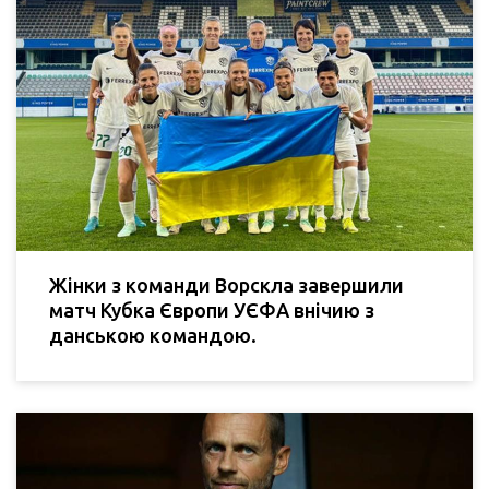
Жінки з команди Ворскла завершили
матч Кубка Європи УЄФА внічию з
данською командою.