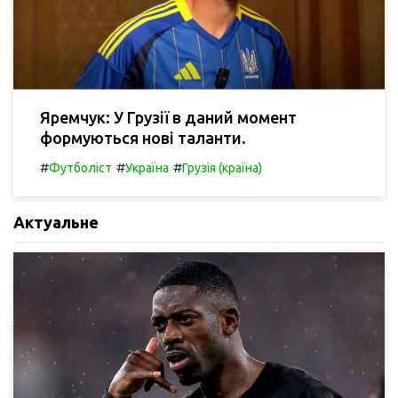
Яремчук: У Грузії в даний момент
формуються нові таланти.
#
#
#
Футболіст
Україна
Грузія (країна)
Актуальне