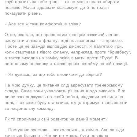
клуб платить за тебе гроші - ти не маєш права обирати
позицію. Маєш віддавати максимум, де б не грав, і
показувати рівень.
- Але все ж таки комфортніше зліва?
Отже, вважаю, що правоногим гравцям зазвичай легше
виступати з лівого флангу, тоді як лівоногим — з правого.
Проте це не завжди відповідає дійсності. Я пам'ятаю ігри,
коли стартував з лівого флангу, наприклад, проти "Кривбасу",
а також виходив на заміну зліва в матчі проти "Руху". В
останньому поєдинку я також провів півтайму на цій позиції.
- Як думаєш, за що тебе викликали до збірної?
На мою думку, це питання слід адресувати тренерському
складу. Саме вони ухвалюють рішення щодо викликів. Я ж
лише зосереджуюсь на своїй роботі, віддаючи всі сили на
полі, і так само буду старатися, якщо отримую шанс зіграти
за національну команду.
Як ти сприймаєш свій розвиток на даний момент?
- Поступово зростаю - психологічно, технічно. Але завжди
хочеться більшого. Ніколи не можна бути повністю