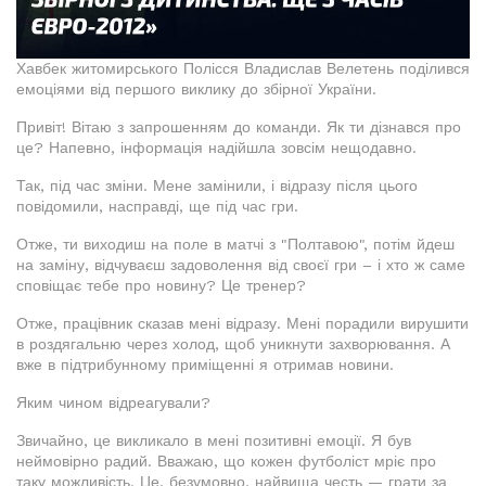
Хавбек житомирського Полісся Владислав Велетень поділився
емоціями від першого виклику до збірної України.
Привіт! Вітаю з запрошенням до команди. Як ти дізнався про
це? Напевно, інформація надійшла зовсім нещодавно.
Так, під час зміни. Мене замінили, і відразу після цього
повідомили, насправді, ще під час гри.
Отже, ти виходиш на поле в матчі з "Полтавою", потім йдеш
на заміну, відчуваєш задоволення від своєї гри – і хто ж саме
сповіщає тебе про новину? Це тренер?
Отже, працівник сказав мені відразу. Мені порадили вирушити
в роздягальню через холод, щоб уникнути захворювання. А
вже в підтрибунному приміщенні я отримав новини.
Яким чином відреагували?
Звичайно, це викликало в мені позитивні емоції. Я був
неймовірно радий. Вважаю, що кожен футболіст мріє про
таку можливість. Це, безумовно, найвища честь — грати за