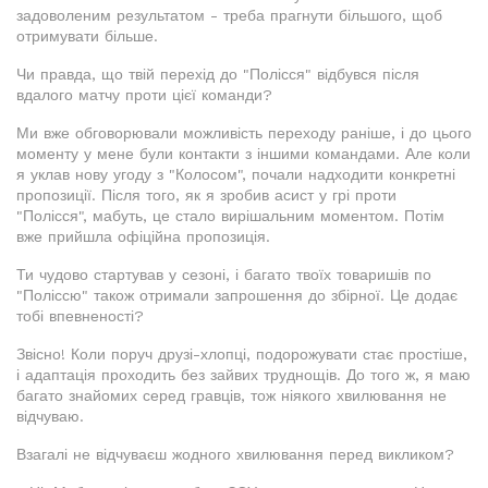
задоволеним результатом - треба прагнути більшого, щоб
отримувати більше.
Чи правда, що твій перехід до "Полісся" відбувся після
вдалого матчу проти цієї команди?
Ми вже обговорювали можливість переходу раніше, і до цього
моменту у мене були контакти з іншими командами. Але коли
я уклав нову угоду з "Колосом", почали надходити конкретні
пропозиції. Після того, як я зробив асист у грі проти
"Полісся", мабуть, це стало вирішальним моментом. Потім
вже прийшла офіційна пропозиція.
Ти чудово стартував у сезоні, і багато твоїх товаришів по
"Поліссю" також отримали запрошення до збірної. Це додає
тобі впевненості?
Звісно! Коли поруч друзі-хлопці, подорожувати стає простіше,
і адаптація проходить без зайвих труднощів. До того ж, я маю
багато знайомих серед гравців, тож ніякого хвилювання не
відчуваю.
Взагалі не відчуваєш жодного хвилювання перед викликом?