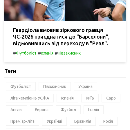
Гвардіола вмовив зіркового гравця
ЧС-2026 приєднатися до "Барселони",
відмовившись від переходу в "Реал".
#
#
#
Футболіст
Іспанія
Півзахисник
Теги
Футболіст
Півзахисник
Україна
Ліга чемпіонів УЄФА
Іспанія
Київ
Євро
Англія
Європа
Футбол
Італія
Прем'єр-ліга
Українці
Бразилія
Росія