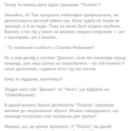
Тепер ти можеш дати відсіч тренерам "Полісся"?
Звичайно, ні! Там працюють неймовірні професіонали, які
демонструють високий рівень гри. Вони чудові не тільки як
тренери, а й як люди. Тому не може бути жодних проблем.
Взагалі, з тих пір у мене не виникло жодних конфліктів — ані
з тренерами, ані з іншими.
- Ти знайомий особисто з Сергієм Ребровим?
Ні, я мав досвід у системі "Динамо", коли він очолював першу
команду, але наші шляхи не пересікалися - на той момент я
лише допомагав, подаючи м'ячі під час матчів.
Кому ти віддавав, пам'ятаєш?
Згадую матч між "Динамо" та "Челсі", що відбувся на
"Олімпійському".
В даний момент багато футболістів "Полісся" отримали
виклики до національної збірної. Можна стверджувати, що
команда поступово стає основною для країни?
Вважаю, що це цілком зрозуміло. У "Поліссі" на даний