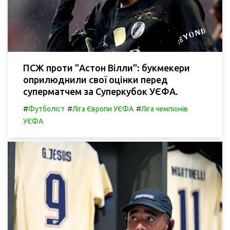
ПСЖ проти "Астон Вілли": букмекери
оприлюднили свої оцінки перед
суперматчем за Суперкубок УЄФА.
#
#
#
Футболіст
Ліга Європи УЄФА
Ліга чемпіонів
УЄФА