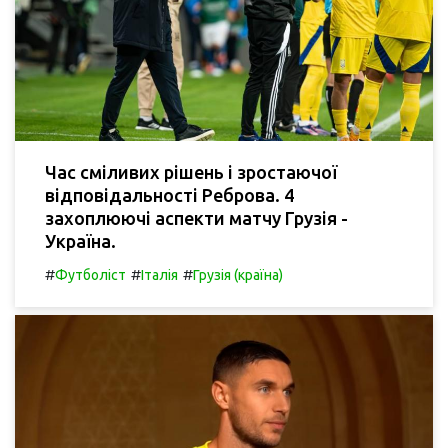
Час сміливих рішень і зростаючої
відповідальності Реброва. 4
захоплюючі аспекти матчу Грузія -
Україна.
#
#
#
Футболіст
Італія
Грузія (країна)