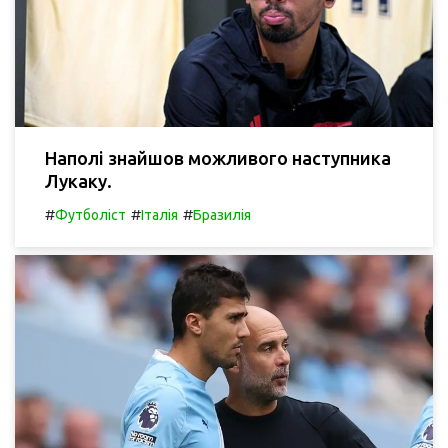
Наполі знайшов можливого наступника
Лукаку.
#
#
#
Футболіст
Італія
Бразилія