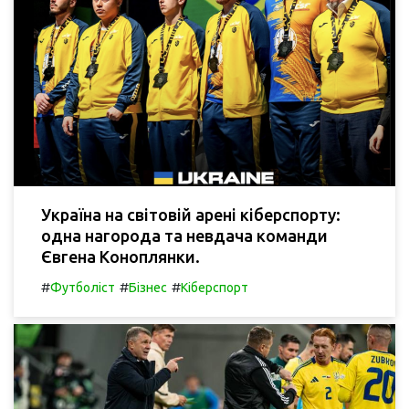
Україна на світовій арені кіберспорту:
одна нагорода та невдача команди
Євгена Коноплянки.
#
#
#
Футболіст
Бізнес
Кіберспорт