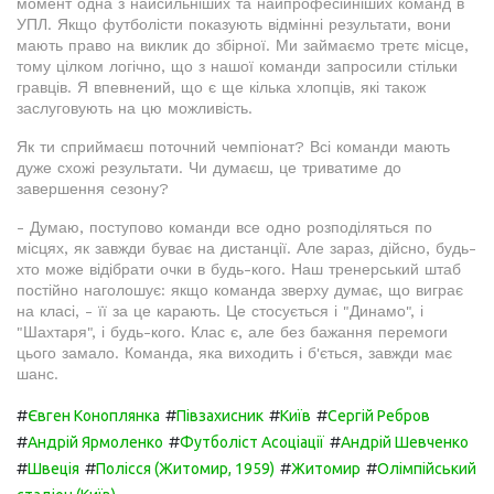
момент одна з найсильніших та найпрофесійніших команд в
УПЛ. Якщо футболісти показують відмінні результати, вони
мають право на виклик до збірної. Ми займаємо третє місце,
тому цілком логічно, що з нашої команди запросили стільки
гравців. Я впевнений, що є ще кілька хлопців, які також
заслуговують на цю можливість.
Як ти сприймаєш поточний чемпіонат? Всі команди мають
дуже схожі результати. Чи думаєш, це триватиме до
завершення сезону?
- Думаю, поступово команди все одно розподіляться по
місцях, як завжди буває на дистанції. Але зараз, дійсно, будь-
хто може відібрати очки в будь-кого. Наш тренерський штаб
постійно наголошує: якщо команда зверху думає, що виграє
на класі, - її за це карають. Це стосується і "Динамо", і
"Шахтаря", і будь-кого. Клас є, але без бажання перемоги
цього замало. Команда, яка виходить і б'ється, завжди має
шанс.
#
#
#
#
Євген Коноплянка
Півзахисник
Київ
Сергій Ребров
#
#
#
Андрій Ярмоленко
Футболіст Асоціації
Андрій Шевченко
#
#
#
#
Швеція
Полісся (Житомир, 1959)
Житомир
Олімпійський