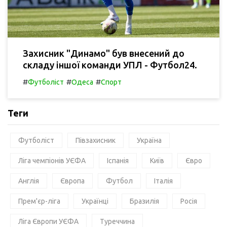
Захисник "Динамо" був внесений до
складу іншої команди УПЛ - Футбол24.
#
#
#
Футболіст
Одеса
Спорт
Теги
Футболіст
Півзахисник
Україна
Ліга чемпіонів УЄФА
Іспанія
Київ
Євро
Англія
Європа
Футбол
Італія
Прем'єр-ліга
Українці
Бразилія
Росія
Ліга Європи УЄФА
Туреччина