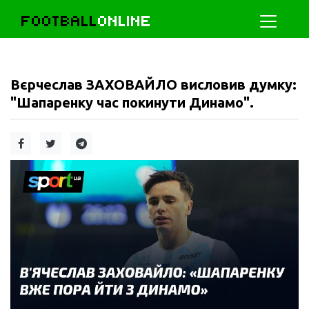
FOOTBALL
ONLINE
Вєрчеслав ЗАХОВАЙЛО висловив думку:
"Шапаренку час покинути Динамо".