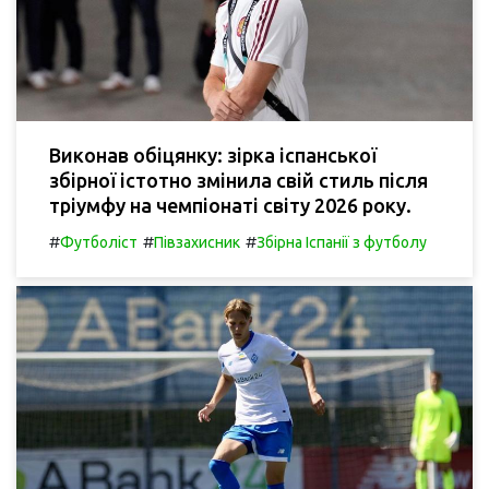
Виконав обіцянку: зірка іспанської
збірної істотно змінила свій стиль після
тріумфу на чемпіонаті світу 2026 року.
#
#
#
Футболіст
Півзахисник
Збірна Іспанії з футболу