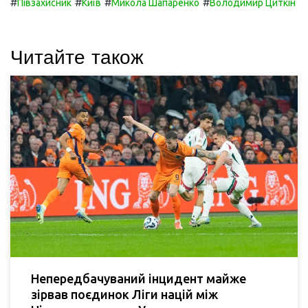
#
#
#
#
Півзахисник
Київ
Микола Шапаренко
Володимир Циткін
Читайте також
Непередбачуваний інцидент майже
зірвав поєдинок Ліги націй між