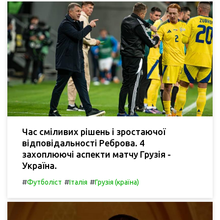
Час сміливих рішень і зростаючої
відповідальності Реброва. 4
захоплюючі аспекти матчу Грузія -
Україна.
#
#
#
Футболіст
Італія
Грузія (країна)