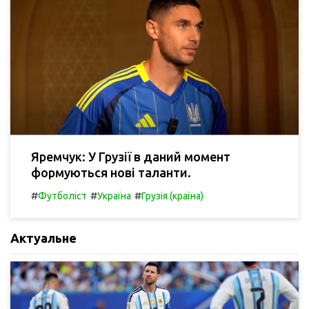
Яремчук: У Грузії в даний момент
формуються нові таланти.
#
#
#
Футболіст
Україна
Грузія (країна)
Актуальне