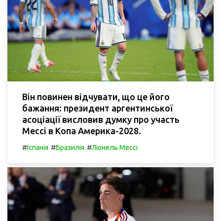
Він повинен відчувати, що це його
бажання: президент аргентинської
асоціації висловив думку про участь
Мессі в Копа Америка-2028.
#
#
#
Іспанія
Бразилія
Ліонель Мессі