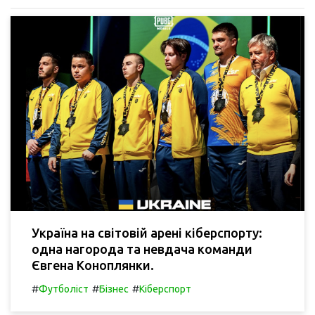
Україна на світовій арені кіберспорту:
одна нагорода та невдача команди
Євгена Коноплянки.
#
#
#
Футболіст
Бізнес
Кіберспорт