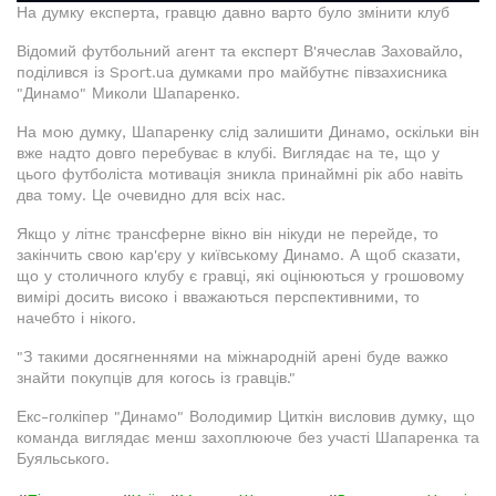
На думку експерта, гравцю давно варто було змінити клуб
Відомий футбольний агент та експерт В'ячеслав Заховайло,
поділився із Sport.ua думками про майбутнє півзахисника
"Динамо" Миколи Шапаренко.
На мою думку, Шапаренку слід залишити Динамо, оскільки він
вже надто довго перебуває в клубі. Виглядає на те, що у
цього футболіста мотивація зникла принаймні рік або навіть
два тому. Це очевидно для всіх нас.
Якщо у літнє трансферне вікно він нікуди не перейде, то
закінчить свою кар'єру у київському Динамо. А щоб сказати,
що у столичного клубу є гравці, які оцінюються у грошовому
вимірі досить високо і вважаються перспективними, то
начебто і нікого.
"З такими досягненнями на міжнародній арені буде важко
знайти покупців для когось із гравців."
Екс-голкіпер "Динамо" Володимир Циткін висловив думку, що
команда виглядає менш захоплююче без участі Шапаренка та
Буяльського.