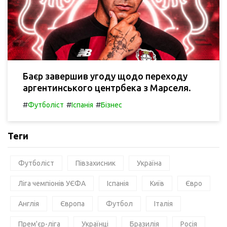
Баєр завершив угоду щодо переходу
аргентинського центрбека з Марселя.
#
#
#
Футболіст
Іспанія
Бізнес
Теги
Футболіст
Півзахисник
Україна
Ліга чемпіонів УЄФА
Іспанія
Київ
Євро
Англія
Європа
Футбол
Італія
Прем'єр-ліга
Українці
Бразилія
Росія