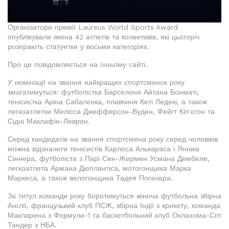
Організатори премії Laureus World Sports Award
опублікували імена 42 атлетів та колективів, які цьогоріч
розіграють статуетки у восьми категоріях.
Про це повідомляється на їхньому сайті.
У номінації на звання найкращих спортсменок року
змагатимуться: футболістка Барселони Айтана Бонматі,
тенісистка Аріна Сабалєнка, плавчиня Кеті Ледекі, а також
легкоатлетки Мелісса Джефферсон-Вуден, Фейгт Кіп'єгон та
Сідні Маклафін-Леврон.
Серед кандидатів на звання спортсмена року серед чоловіків
можна відзначити тенісистів Карлоса Алькараса і Янніка
Сіннера, футболіста з Парі Сен-Жермен Усмана Дембеле,
легкоатлета Армана Дюплантіса, мотогонщика Марка
Маркеса, а також велогонщика Тадея Погачара.
За титул команди року боротимуться жіноча футбольна збірна
Англії, французький клуб ПСЖ, збірна Індії з крикету, команда
Макларена з Формули-1 та баскетбольний клуб Оклахома-Сіті
Тандер з НБА.