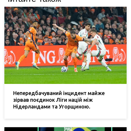
Непередбачуваний інцидент майже
зірвав поєдинок Ліги націй між
Нідерландами та Угорщиною.