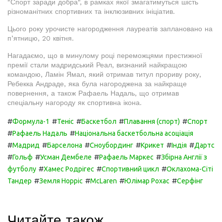
"Спорт заради добра", в рамках якої змагатимуться шість
різноманітних спортивних та інклюзивних ініціатив.
Цього року урочисте нагородження лауреатів заплановано на
п’ятницю, 20 квітня.
Нагадаємо, що в минулому році переможцями престижної
премії стали мадридський Реал, визнаний найкращою
командою, Ламін Ямал, який отримав титул прориву року,
Ребекка Андраде, яка була нагороджена за найкраще
повернення, а також Рафаель Надаль, що отримав
спеціальну нагороду як спортивна ікона.
#
#
#
#
#
Формула-1
Теніс
Баскетбол
Плавання (спорт)
Спорт
#
#
Рафаель Надаль
Національна баскетбольна асоціація
#
#
#
#
#
#
Мадрид
Барселона
Сноубординг
Крикет
Індія
Дартс
#
#
#
#
Гольф
Усман Дембеле
Рафаель Маркес
Збірна Англії з
#
#
#
футболу
Хамес Родрігес
Спортивний цикл
Оклахома-Сіті
#
#
#
#
Тандер
Земля Норріс
McLaren
Юлімар Рохас
Серфінг
Читайте також