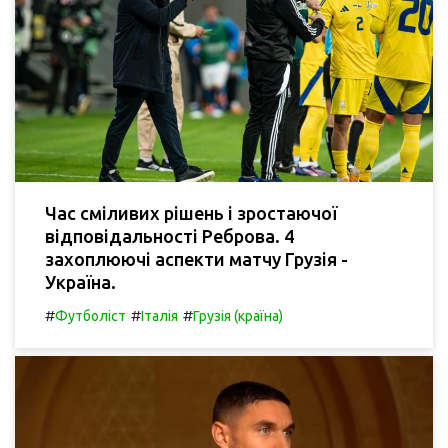
Час сміливих рішень і зростаючої
відповідальності Реброва. 4
захоплюючі аспекти матчу Грузія -
Україна.
#
#
#
Футболіст
Італія
Грузія (країна)