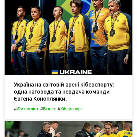
Україна на світовій арені кіберспорту:
одна нагорода та невдача команди
Євгена Коноплянки.
#
#
#
Футболіст
Бізнес
Кіберспорт