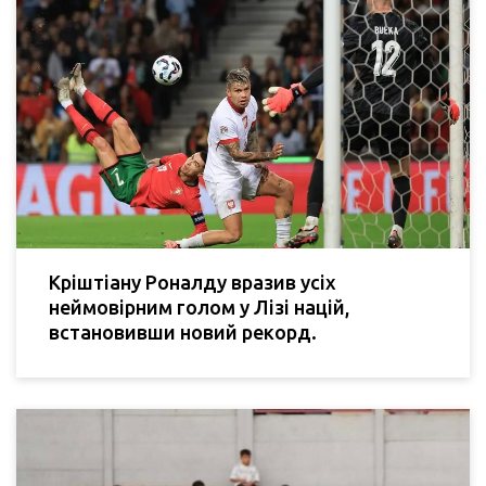
Кріштіану Роналду вразив усіх
неймовірним голом у Лізі націй,
встановивши новий рекорд.