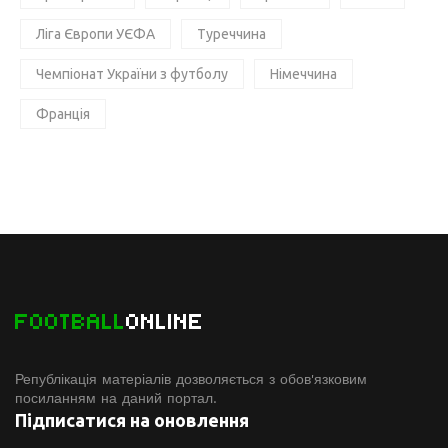
Ліга Європи УЄФА
Туреччина
Чемпіонат України з футболу
Німеччина
Франція
FOOTBALL
ONLINE
Републікація матеріалів дозволяється з обов'язковим
посиланням на даний портал.
Підписатися на оновлення