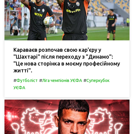
Караваєв розпочав свою кар'єру у
"Шахтарі" після переходу з "Динамо":
"Це нова сторінка в моєму професійному
житті".
#
#
#
Футболіст
Ліга чемпіонів УЄФА
Суперкубок
УЄФА