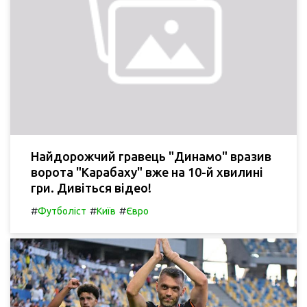
Найдорожчий гравець "Динамо" вразив
ворота "Карабаху" вже на 10-й хвилині
гри. Дивіться відео!
#
#
#
Футболіст
Київ
Євро