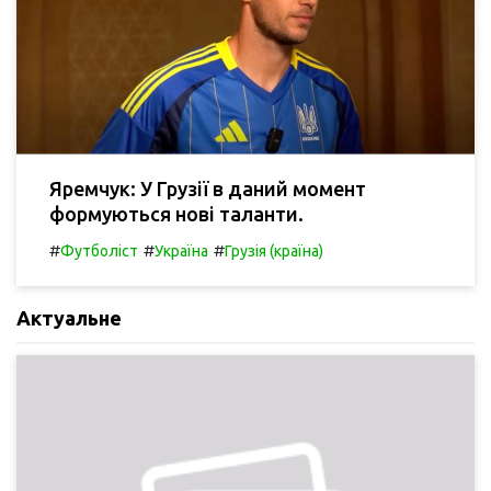
Яремчук: У Грузії в даний момент
формуються нові таланти.
#
#
#
Футболіст
Україна
Грузія (країна)
Актуальне