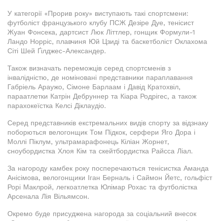
У категорії «Прорив року» виступають такі спортсмени:
футболіст французького клубу ПСЖ Дезіре Дуе, тенісист
Жуан Фонсека, дартсист Люк Літтлер, гонщик Формули-1
Ландо Норріс, плавчиня Юй Цзиді та баскетболіст Оклахома
Сіті Шей Ґілджес-Александер.
Також визначать переможців серед спортсменів з
інвалідністю, де номіновані представники параплавання
Габріель Араужо, Сімоне Барлаам і Давід Кратохвіл,
параатлетки Катрін Дебруннер та Кіара Родрігес, а також
парахокеїстка Келсі Діклаудіо.
Серед представників екстремальних видів спорту за відзнаку
поборються велогонщик Том Підкок, серфери Яго Дора і
Моллі Піклум, ультрамарафонець Кіліан Жорнет,
сноубордистка Хлоя Кім та скейтбордистка Райсса Ліал.
За нагороду камбек року посперечаються тенісистка Аманда
Анісімова, велогонщики Іган Берналь і Саймон Йетс, гольфіст
Рорі Маклрой, легкоатлетка Юлімар Рохас та футболістка
Арсенала Лія Вільямсон.
Окремо буде присуджена нагорода за соціальний внесок