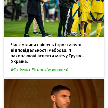
Час сміливих рішень і зростаючої
відповідальності Реброва. 4
захоплюючі аспекти матчу Грузія -
Україна.
#
#
#
Футболіст
Італія
Грузія (країна)