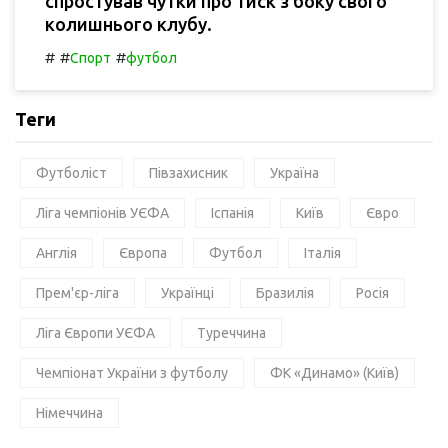
спростував чутки про тиск з боку свого
колишнього клубу.
#
#
#
Спорт
футбол
Теги
Футболіст
Півзахисник
Україна
Ліга чемпіонів УЄФА
Іспанія
Київ
Євро
Англія
Європа
Футбол
Італія
Прем'єр-ліга
Українці
Бразилія
Росія
Ліга Європи УЄФА
Туреччина
Чемпіонат України з футболу
ФК «Динамо» (Київ)
Німеччина