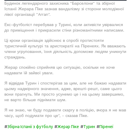
Будинок легендарного захисника "Барселони" та збірної
Іспанії Жерара Піке зазнав вандалізму зі сторони молодіжної
лівої організації "Arran".
Екс-футболіст перебував у Турині, коли активісти увірвалися
до приміщення і прикрасили стіни різноманітними написами.
Ці кроки організація здійснює в спробі протистояти
туристичній культурі та аристократії на Піренеях. Як вважають
члени угруповання, їхня діяльність допоможе людям уникнути
страждань.
Жерар спокійно сприйняв цю ситуацію, оскільки не хоче
надавати їй зайвої уваги.
Я відвідав Турин і спостерігав за цим, але не бажаю надавати
цьому надмірного значення, адже, врешті-решт, саме цього
вони прагнуть. Ми просто усунемо це і на цьому завершимо,
не варто більше піднімати шум.
Я не знаю, чи буду подавати скаргу в поліцію, вчора я не мав
часу, щоб подумати про це", - сказав Піке.
#
#
#
#
Збірна Іспанії з футболу
Жерар Піке
Турин
Піренеї