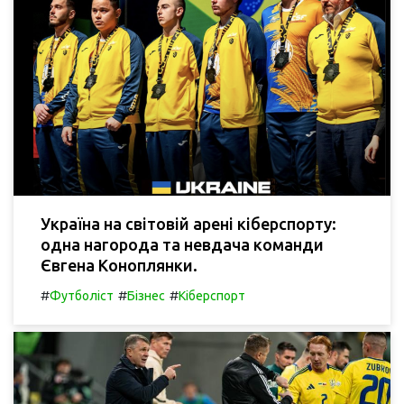
Україна на світовій арені кіберспорту:
одна нагорода та невдача команди
Євгена Коноплянки.
#
#
#
Футболіст
Бізнес
Кіберспорт