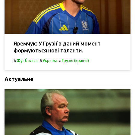
Яремчук: У Грузії в даний момент
формуються нові таланти.
#
#
#
Футболіст
Україна
Грузія (країна)
Актуальне