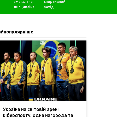
змагальна
спортивний
дисципліна
захід
айпопулярніше
Україна на світовій арені
кіберспорту: одна нагорода та