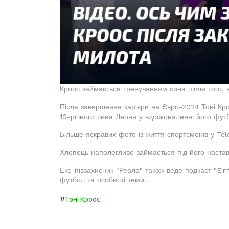
Кроос займається тренуванням сина після того, я
Після завершення кар'єри на Євро-2024 Тоні Кро
10-річного сина Леона у вдосконаленні його фут
Більше яскравих фото із життя спортсменів у T
Хлопець наполегливо займається під його наста
Екс-півзахисник "Реала" також веде подкаст "Ei
футбол та особисті теми.
#
Тоні Кроос