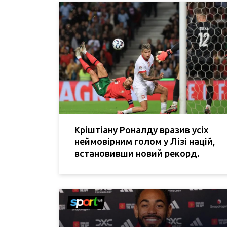
Кріштіану Роналду вразив усіх
неймовірним голом у Лізі націй,
встановивши новий рекорд.