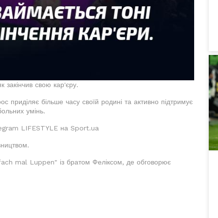
к закінчив свою кар'єру.
ос приділяє більше часу своїй родині та активно підтримує
больних умінь.
elegram LIFESTYLE на Sport.ua
вництвом.
nfach mal Luppen" із братом Феліксом, де обговорює