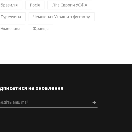
Бразилія
Росія
Ліга Європи УЄФА
Туреччина
Чемпіонат України з футболу
Німеччина
Франція
ідписатися на оновлення