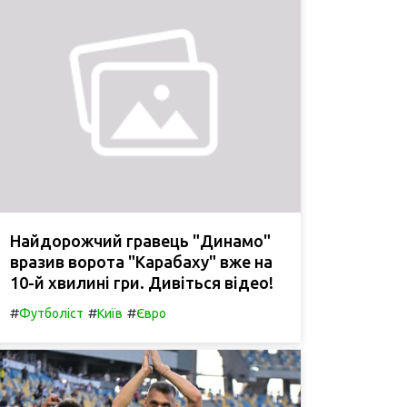
Найдорожчий гравець "Динамо"
вразив ворота "Карабаху" вже на
10-й хвилині гри. Дивіться відео!
#
#
#
Футболіст
Київ
Євро