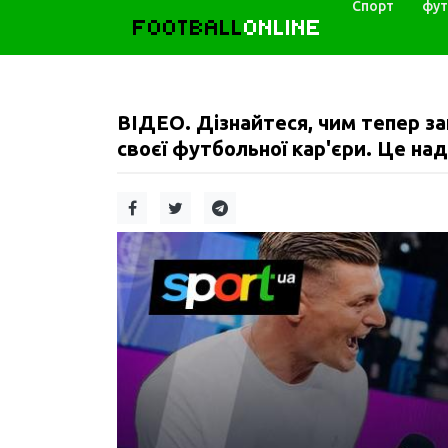
Спорт
фут
FOOTBALL
ONLINE
ВІДЕО. Дізнайтеся, чим тепер за
своєї футбольної кар'єри. Це на