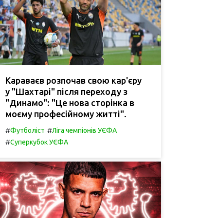
Караваєв розпочав свою кар'єру
у "Шахтарі" після переходу з
"Динамо": "Це нова сторінка в
моєму професійному житті".
#
#
Футболіст
Ліга чемпіонів УЄФА
#
Суперкубок УЄФА