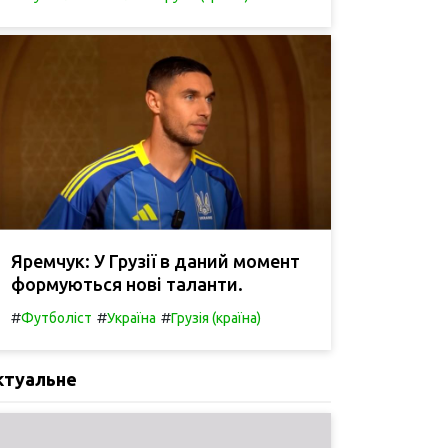
Яремчук: У Грузії в даний момент
формуються нові таланти.
#
#
#
Футболіст
Україна
Грузія (країна)
ктуальне