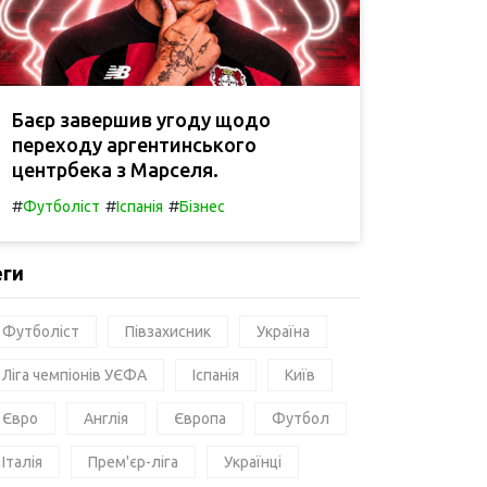
Баєр завершив угоду щодо
переходу аргентинського
центрбека з Марселя.
#
#
#
Футболіст
Іспанія
Бізнес
еги
Футболіст
Півзахисник
Україна
Ліга чемпіонів УЄФА
Іспанія
Київ
Євро
Англія
Європа
Футбол
Італія
Прем'єр-ліга
Українці