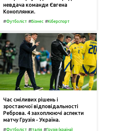
невдача команди Євгена
Коноплянки.
#
#
#
Футболіст
Бізнес
Кіберспорт
Час сміливих рішень і
зростаючої відповідальності
Реброва. 4 захоплюючі аспекти
матчу Грузія - Україна.
#
#
#
Футболіст
Італія
Грузія (країна)