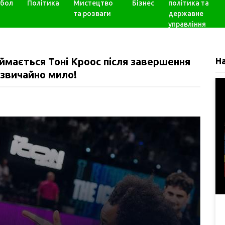
бол
Політика
Мистецтво
Бізнес
політика та
та розваги
державне
управління
ймається Тоні Кроос після завершення
Н
дзвичайно мило!