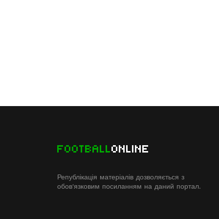
FOOTBALL
ONLINE
Републікація матеріалів дозволяється з
обов'язковим посиланням на даний портал.