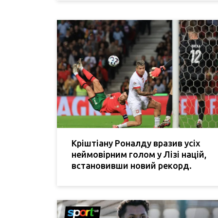
Кріштіану Роналду вразив усіх
неймовірним голом у Лізі націй,
встановивши новий рекорд.