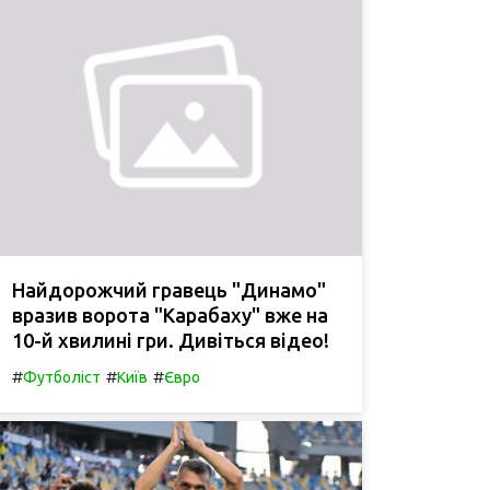
Найдорожчий гравець "Динамо"
вразив ворота "Карабаху" вже на
10-й хвилині гри. Дивіться відео!
#
#
#
Футболіст
Київ
Євро