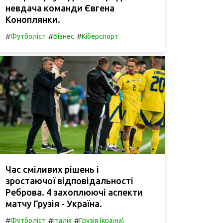
невдача команди Євгена
Коноплянки.
#
#
#
Футболіст
Бізнес
Кіберспорт
Час сміливих рішень і
зростаючої відповідальності
Реброва. 4 захоплюючі аспекти
матчу Грузія - Україна.
#
#
#
Футболіст
Італія
Грузія (країна)