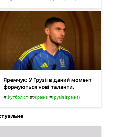
Яремчук: У Грузії в даний момент
формуються нові таланти.
#
#
#
Футболіст
Україна
Грузія (країна)
ктуальне