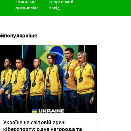
змагальна
спортивний
дисципліна
захід
айпопулярніше
Україна на світовій арені
кіберспорту: одна нагорода та