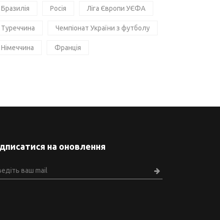
Бразилія
Росія
Ліга Європи УЄФА
Туреччина
Чемпіонат України з футболу
Німеччина
Франція
ідписатися на оновлення