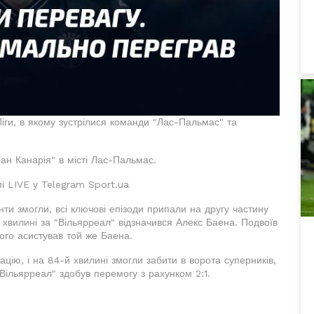
 Ліги, в якому зустрілися команди "Лас-Пальмас" та
н Канарія" в місті Лас-Пальмас.
мі LIVE у Telegram Sport.ua
ти змогли, всі ключові епізоди припали на другу частину
й хвилині за "Вільярреал" відзначився Алекс Баена. Подвоїв
ого асистував той же Баена.
цію, і на 84-й хвилині змогли забити в ворота суперників,
"Вільярреал" здобув перемогу з рахунком 2:1.