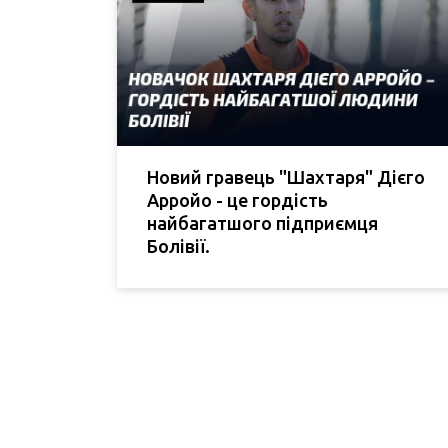
Новий гравець "Шахтаря" Дієго
Арройо - це гордість
найбагатшого підприємця
Болівії.