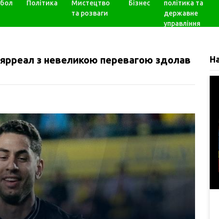
бол
Політика
Мистецтво
Бізнес
політика та
та розваги
державне
управління
ьярреал з невеликою перевагою здолав
Н