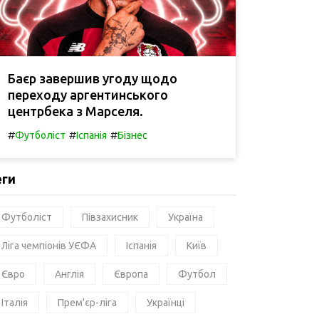
Баєр завершив угоду щодо
переходу аргентинського
центрбека з Марселя.
#
#
#
Футболіст
Іспанія
Бізнес
еги
Футболіст
Півзахисник
Україна
Ліга чемпіонів УЄФА
Іспанія
Київ
Євро
Англія
Європа
Футбол
Італія
Прем'єр-ліга
Українці