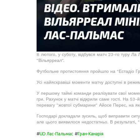
8 лютого, у суботу, відбувся матч 23-го туру Ла
"Вільярреал".
Футбольне протистояння пройшло на "Естадіо Гра
Усі найяскравіші моменти матчу доступні в режи
У першому таймі команди реалізувати свої момен
гри. Рахунок у матчі відкрили саме гості. На 53-
перевагу "жовтої субмарини" Айосе Перес, на як
Господарі докладали зусиль, щоб виправити ситуа
але цього виявилося недостатньо. В результаті, 
#
#
UD Лас-Пальмас
Гран-Канарія