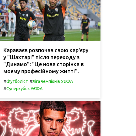
Караваєв розпочав свою кар'єру
у "Шахтарі" після переходу з
"Динамо": "Це нова сторінка в
моєму професійному житті".
#
#
Футболіст
Ліга чемпіонів УЄФА
#
Суперкубок УЄФА