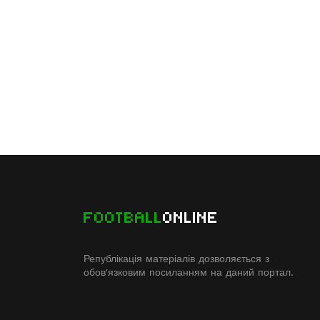
FOOTBALL
ONLINE
Републікація матеріалів дозволяється з
обов'язковим посиланням на даний портал.