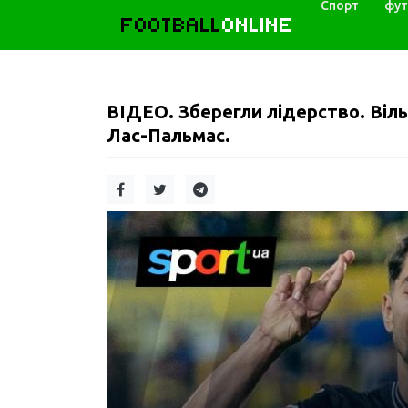
Спорт
фут
FOOTBALL
ONLINE
ВІДЕО. Зберегли лідерство. Віл
Лас-Пальмас.