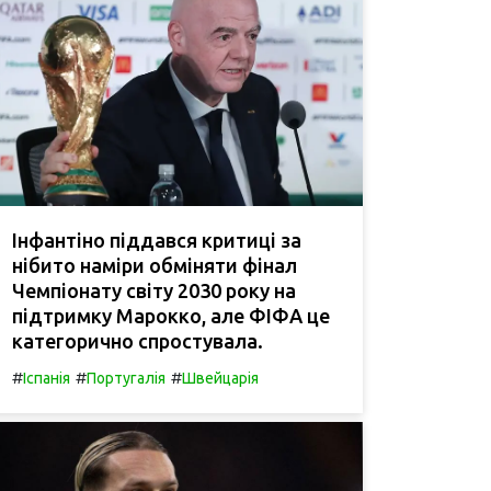
Інфантіно піддався критиці за
нібито наміри обміняти фінал
Чемпіонату світу 2030 року на
підтримку Марокко, але ФІФА це
категорично спростувала.
#
#
#
Іспанія
Португалія
Швейцарія