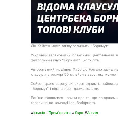
Дін Хейсен може влітку залишити "Борнмут"
19-річний талановитий іспанський центральний з
футбольний клуб "Борнмут" цього літа.
Авторитетний інсайдер Фабріціо Романо зазначи
клаусула у розмірі 50 мільйонів євро, яку можна 
Хейсен цього сезону виявився одним із найяскрав
"Борнмут" і відзначився двома голами.
Раніше з'являлися новини про те, що лондонськ
товариша по команді Іллі Забарного.
#
#
#
#
Іспанія
Прем'єр-ліга
Євро
Англія