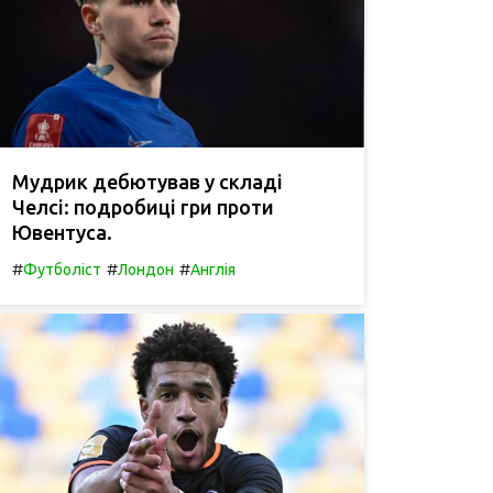
Мудрик дебютував у складі
Челсі: подробиці гри проти
Ювентуса.
#
#
#
Футболіст
Лондон
Англія