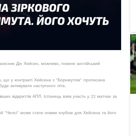
ахисник Дін Хейсен, можливо, покине англійський
в, що у контракті Хейсена з "Борнмутом" прописана
буде активувати наступного літа.
іших відкриттів АПЛ. Іспанець взяв участь у 22 матчах за
ий "Челсі" може стати новим клубом для Хейсена та його