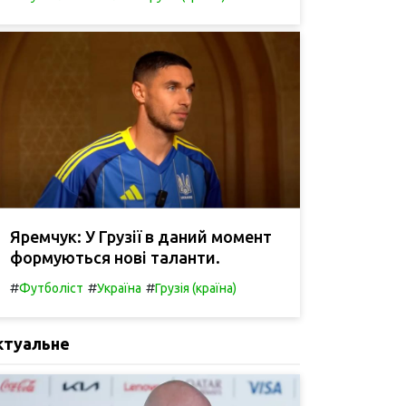
Яремчук: У Грузії в даний момент
формуються нові таланти.
#
#
#
Футболіст
Україна
Грузія (країна)
ктуальне