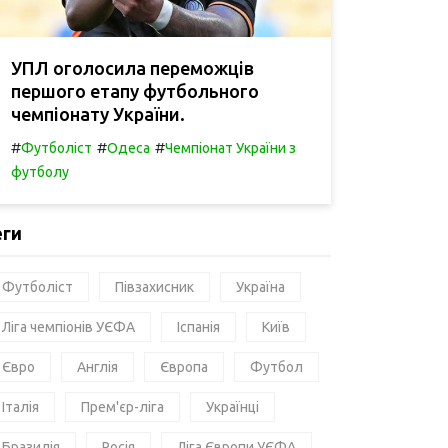
УПЛ оголосила переможців
першого етапу футбольного
чемпіонату України.
#
#
#
Футболіст
Одеса
Чемпіонат України з
футболу
еги
Футболіст
Півзахисник
Україна
Ліга чемпіонів УЄФА
Іспанія
Київ
Євро
Англія
Європа
Футбол
Італія
Прем'єр-ліга
Українці
Бразилія
Росія
Ліга Європи УЄФА