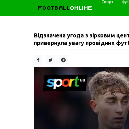
Спорт
фут
FOOTBALL
ONLINE
Відзначена угода з зірковим це
привернула увагу провідних фут