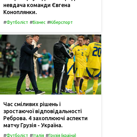
невдача команди Євгена
Коноплянки.
#
#
#
Футболіст
Бізнес
Кіберспорт
Час сміливих рішень і
зростаючої відповідальності
Реброва. 4 захоплюючі аспекти
матчу Грузія - Україна.
#
#
#
Футболіст
Італія
Грузія (країна)