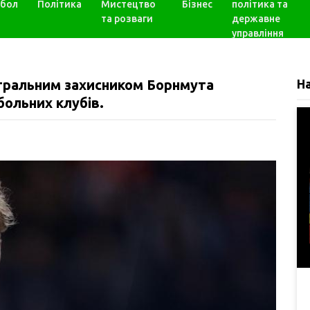
бол
Політика
Мистецтво
Бізнес
політика та
та розваги
державне
управління
нтральним захисником Борнмута
Н
больних клубів.