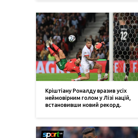
Кріштіану Роналду вразив усіх
неймовірним голом у Лізі націй,
встановивши новий рекорд.