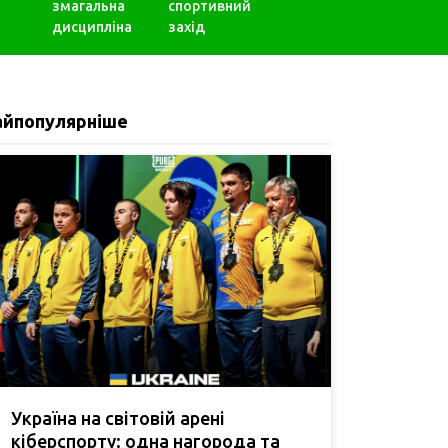
змагальна
спортивний
дисципліна
захід
айпопулярніше
Україна на світовій арені
кіберспорту: одна нагорода та