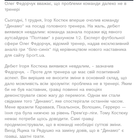
Олег Федорчук вважає, що проблеми команди далеко не в
тренері
Сьогодні, 1 грудня, Ігор Костюк вперше очолив команду
"Динамо" на посаді головного тренера. На жаль, дебют
виявився невдалим: команда зазнала поразки від явного
аутсайдера "Полтави" з рахунком 1:2. Експерт футбольної
сфери Олег Федорчук, відомий тренер, надав ексклюзивний
аналіз гри "біло-синіх" під керівництвом нового наставника
для сайту Sport.ua.
Дебют Ігоря Костюка виявився невдалим, - зазначив
Федорчук. - Проте для тренера це має свій позитивний
аспект. Він вирішив не вносити зміни в основний склад, що
дало можливість всім зрозуміти: проблема не в тренері. Яким
би не був наставник, гравці повинні на емоціях
демонструвати свою жагу до перемоги. Однак ми стали
свідками того "Динамо", яке спостерігали останнім часом.
Мене вразили Караваєв, Піхальонок, Волошин, Герреро —
їхня гра була нижчою за рівень Прем'єр-ліги. Тому Костюку
немає потреби щось доводити. Самі гравці
продемонстрували, що в команді необхідні суттєві зміни.
Вихід Яцика та Редушко на заміну довів, що в "Динамо" є
гравці, здатні грати.