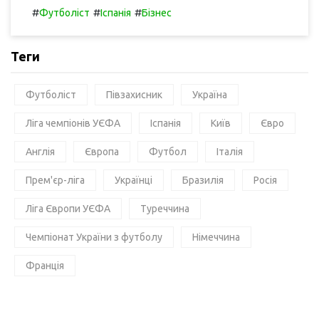
#
#
#
Футболіст
Іспанія
Бізнес
Теги
Футболіст
Півзахисник
Україна
Ліга чемпіонів УЄФА
Іспанія
Київ
Євро
Англія
Європа
Футбол
Італія
Прем'єр-ліга
Українці
Бразилія
Росія
Ліга Європи УЄФА
Туреччина
Чемпіонат України з футболу
Німеччина
Франція