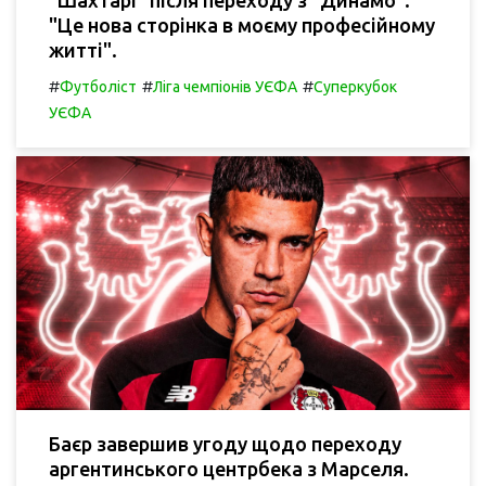
"Шахтарі" після переходу з "Динамо":
"Це нова сторінка в моєму професійному
житті".
#
#
#
Футболіст
Ліга чемпіонів УЄФА
Суперкубок
УЄФА
Баєр завершив угоду щодо переходу
аргентинського центрбека з Марселя.