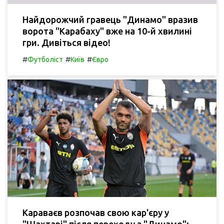
Найдорожчий гравець "Динамо" вразив
ворота "Карабаху" вже на 10-й хвилині
гри. Дивіться відео!
#
#
#
Футболіст
Київ
Євро
Караваєв розпочав свою кар'єру у