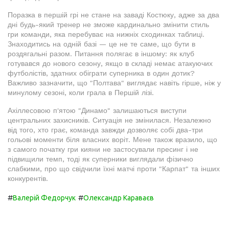
Поразка в першій грі не стане на заваді Костюку, адже за два
дні будь-який тренер не зможе кардинально змінити стиль
гри команди, яка перебуває на нижніх сходинках таблиці.
Знаходитись на одній базі — це не те саме, що бути в
роздягальні разом. Питання полягає в іншому: як клуб
готувався до нового сезону, якщо в складі немає атакуючих
футболістів, здатних обіграти суперника в один дотик?
Важливо зазначити, що "Полтава" виглядає навіть гірше, ніж у
минулому сезоні, коли грала в Першій лізі.
Ахіллесовою п'ятою "Динамо" залишаються виступи
центральних захисників. Ситуація не змінилася. Незалежно
від того, хто грає, команда завжди дозволяє собі два-три
гольові моменти біля власних воріт. Мене також вразило, що
з самого початку гри кияни не застосували пресинг і не
підвищили темп, тоді як суперники виглядали фізично
слабкими, про що свідчили їхні матчі проти "Карпат" та інших
конкурентів.
#
#
Валерій Федорчук
Олександр Караваєв