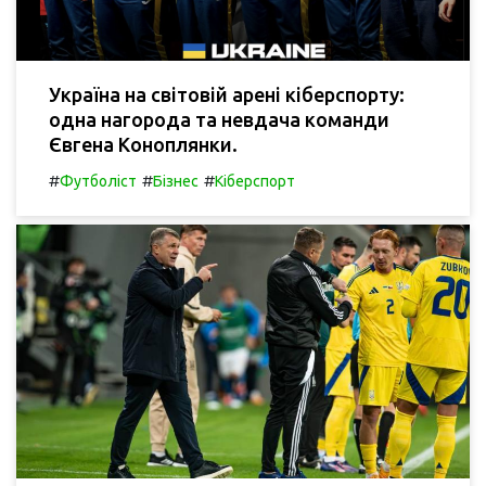
Україна на світовій арені кіберспорту:
одна нагорода та невдача команди
Євгена Коноплянки.
#
#
#
Футболіст
Бізнес
Кіберспорт