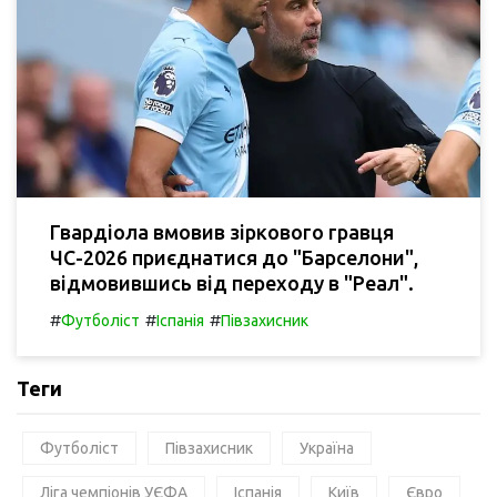
Гвардіола вмовив зіркового гравця
ЧС-2026 приєднатися до "Барселони",
відмовившись від переходу в "Реал".
#
#
#
Футболіст
Іспанія
Півзахисник
Теги
Футболіст
Півзахисник
Україна
Ліга чемпіонів УЄФА
Іспанія
Київ
Євро