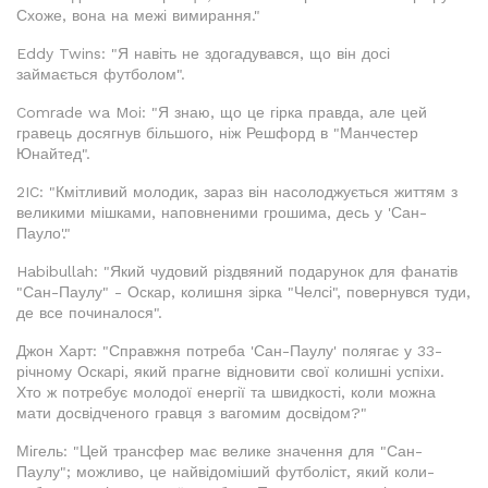
Схоже, вона на межі вимирання."
Eddy Twins: "Я навіть не здогадувався, що він досі
займається футболом".
Comrade wa Moi: "Я знаю, що це гірка правда, але цей
гравець досягнув більшого, ніж Решфорд в "Манчестер
Юнайтед".
2IC: "Кмітливий молодик, зараз він насолоджується життям з
великими мішками, наповненими грошима, десь у 'Сан-
Пауло'."
Habibullah: "Який чудовий різдвяний подарунок для фанатів
"Сан-Паулу" - Оскар, колишня зірка "Челсі", повернувся туди,
де все починалося".
Джон Харт: "Справжня потреба 'Сан-Паулу' полягає у 33-
річному Оскарі, який прагне відновити свої колишні успіхи.
Хто ж потребує молодої енергії та швидкості, коли можна
мати досвідченого гравця з вагомим досвідом?"
Мігель: "Цей трансфер має велике значення для "Сан-
Паулу"; можливо, це найвідоміший футболіст, який коли-