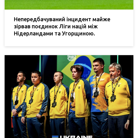
Непередбачуваний інцидент майже
зірвав поєдинок Ліги націй між
Нідерландами та Угорщиною.