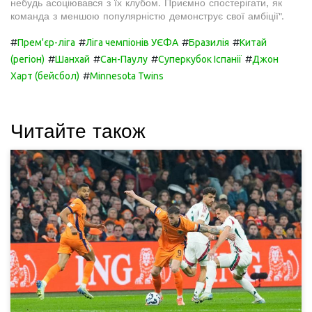
небудь асоціювався з їх клубом. Приємно спостерігати, як
команда з меншою популярністю демонструє свої амбіції".
#
#
#
#
Прем'єр-ліга
Ліга чемпіонів УЄФА
Бразилія
Китай
#
#
#
#
(регіон)
Шанхай
Сан-Паулу
Суперкубок Іспанії
Джон
#
Харт (бейсбол)
Minnesota Twins
Читайте також