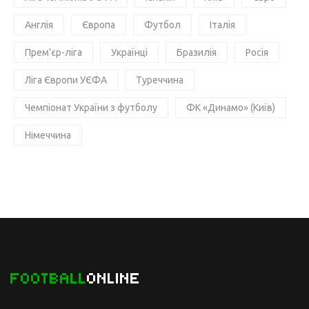
Англія
Європа
Футбол
Італія
Прем'єр-ліга
Українці
Бразилія
Росія
Ліга Європи УЄФА
Туреччина
Чемпіонат України з футболу
ФК «Динамо» (Київ)
Німеччина
FOOTBALL
ONLINE