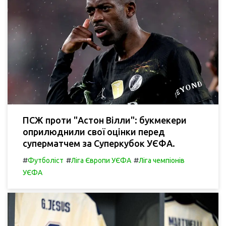
ПСЖ проти "Астон Вілли": букмекери
оприлюднили свої оцінки перед
суперматчем за Суперкубок УЄФА.
#
#
#
Футболіст
Ліга Європи УЄФА
Ліга чемпіонів
УЄФА