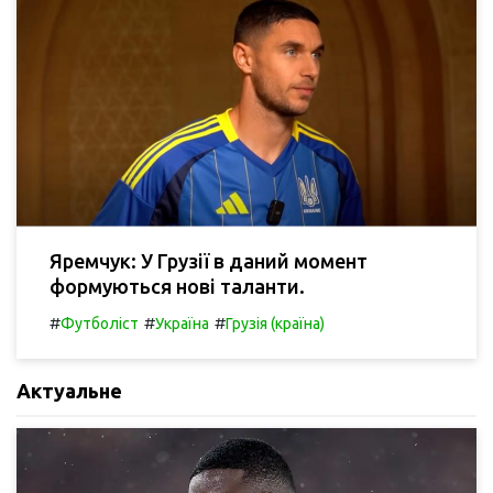
Яремчук: У Грузії в даний момент
формуються нові таланти.
#
#
#
Футболіст
Україна
Грузія (країна)
Актуальне