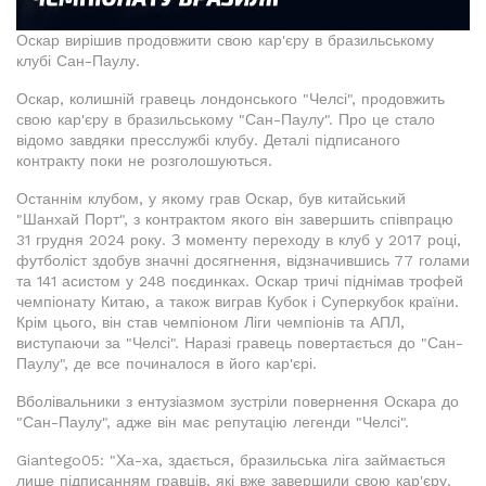
Оскар вирішив продовжити свою кар'єру в бразильському
клубі Сан-Паулу.
Оскар, колишній гравець лондонського "Челсі", продовжить
свою кар'єру в бразильському "Сан-Паулу". Про це стало
відомо завдяки пресслужбі клубу. Деталі підписаного
контракту поки не розголошуються.
Останнім клубом, у якому грав Оскар, був китайський
"Шанхай Порт", з контрактом якого він завершить співпрацю
31 грудня 2024 року. З моменту переходу в клуб у 2017 році,
футболіст здобув значні досягнення, відзначившись 77 голами
та 141 асистом у 248 поєдинках. Оскар тричі піднімав трофей
чемпіонату Китаю, а також виграв Кубок і Суперкубок країни.
Крім цього, він став чемпіоном Ліги чемпіонів та АПЛ,
виступаючи за "Челсі". Наразі гравець повертається до "Сан-
Паулу", де все починалося в його кар'єрі.
Вболівальники з ентузіазмом зустріли повернення Оскара до
"Сан-Паулу", адже він має репутацію легенди "Челсі".
Giantego05: "Ха-ха, здається, бразильська ліга займається
лише підписанням гравців, які вже завершили свою кар'єру.