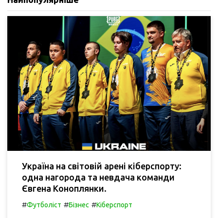
Україна на світовій арені кіберспорту:
одна нагорода та невдача команди
Євгена Коноплянки.
#
#
#
Футболіст
Бізнес
Кіберспорт