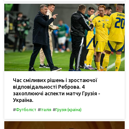
Час сміливих рішень і зростаючої
відповідальності Реброва. 4
захоплюючі аспекти матчу Грузія -
Україна.
#
#
#
Футболіст
Італія
Грузія (країна)