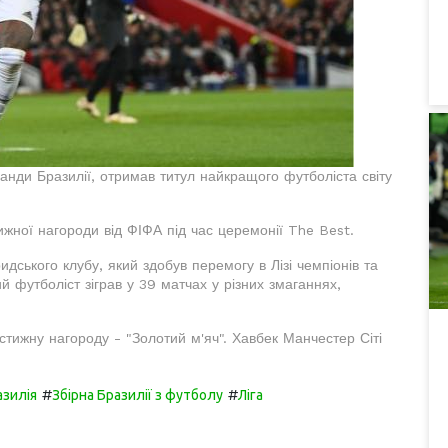
манди Бразилії, отримав титул найкращого футболіста світу
жної нагороди від ФІФА під час церемонії The Best.
дського клубу, який здобув перемогу в Лізі чемпіонів та
ий футболіст зіграв у 39 матчах у різних змаганнях,
естижну нагороду - "Золотий м'яч". Хавбек Манчестер Сіті
#
#
азилія
Збірна Бразилії з футболу
Ліга