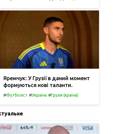
Яремчук: У Грузії в даний момент
формуються нові таланти.
#
#
#
Футболіст
Україна
Грузія (країна)
ктуальне