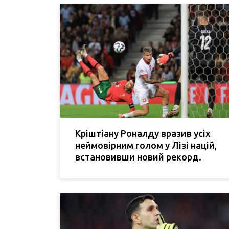
Кріштіану Роналду вразив усіх
неймовірним голом у Лізі націй,
встановивши новий рекорд.