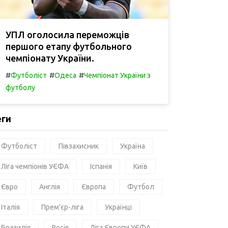
УПЛ оголосила переможців
першого етапу футбольного
чемпіонату України.
#
#
#
Футболіст
Одеса
Чемпіонат України з
футболу
еги
Футболіст
Півзахисник
Україна
Ліга чемпіонів УЄФА
Іспанія
Київ
Євро
Англія
Європа
Футбол
Італія
Прем'єр-ліга
Українці
Бразилія
Росія
Ліга Європи УЄФА