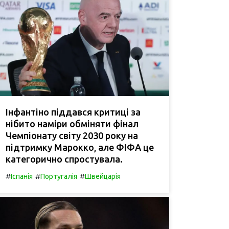
Інфантіно піддався критиці за
нібито наміри обміняти фінал
Чемпіонату світу 2030 року на
підтримку Марокко, але ФІФА це
категорично спростувала.
#
#
#
Іспанія
Португалія
Швейцарія