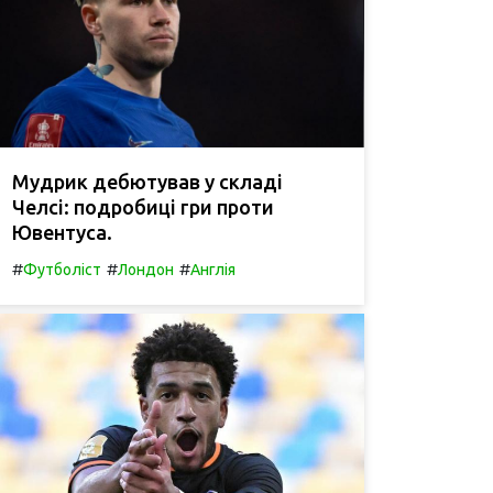
Мудрик дебютував у складі
Челсі: подробиці гри проти
Ювентуса.
#
#
#
Футболіст
Лондон
Англія