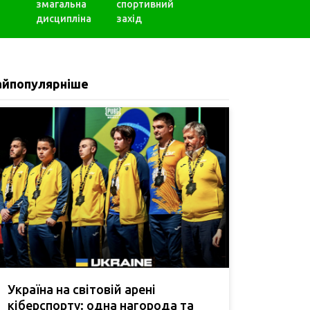
змагальна
спортивний
дисципліна
захід
айпопулярніше
Україна на світовій арені
кіберспорту: одна нагорода та