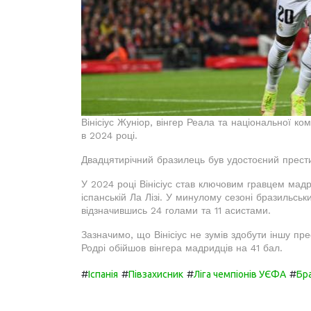
Вінісіус Жуніор, вінгер Реала та національної ко
в 2024 році.
Двадцятирічний бразилець був удостоєний прести
У 2024 році Вінісіус став ключовим гравцем мадри
іспанській Ла Лізі. У минулому сезоні бразильськ
відзначившись 24 голами та 11 асистами.
Зазначимо, що Вінісіус не зумів здобути іншу пр
Родрі обійшов вінгера мадридців на 41 бал.
#
#
#
#
Іспанія
Півзахисник
Ліга чемпіонів УЄФА
Бр