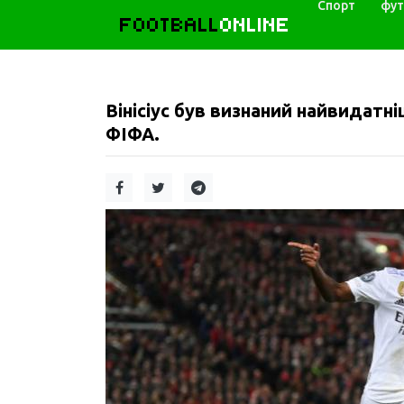
Спорт
фут
FOOTBALL
ONLINE
Вінісіус був визнаний найвидатні
ФІФА.