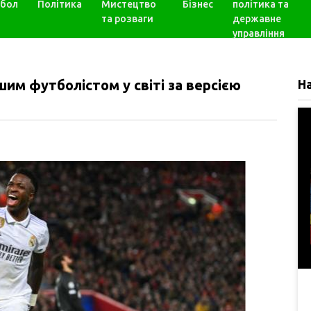
бол
Політика
Мистецтво
Бізнес
політика та
та розваги
державне
управління
шим футболістом у світі за версією
Н