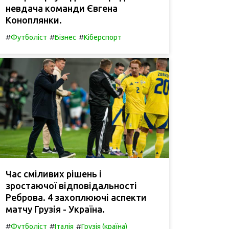
невдача команди Євгена
Коноплянки.
#
#
#
Футболіст
Бізнес
Кіберспорт
Час сміливих рішень і
зростаючої відповідальності
Реброва. 4 захоплюючі аспекти
матчу Грузія - Україна.
#
#
#
Футболіст
Італія
Грузія (країна)