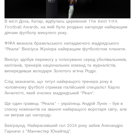
В місті Доха, Катар, відбулась церемонія The Best FIFA
Football Awards, на якій було роздано нагороди найкращим
діячам футболу минулого року.
ФІФА визнала бразильського нападаючого мадридського
"Реала" Вінісіуса Жуніора найкращим футболістом планети.
Вінісіус здобув перемогу у голосуванні серед уболівальників,
капітанів, тренерів національних команд та журналістів,
випередивши володаря Золотого м'яча Родрі.
Слід зазначити, що титул найкращого тренера року в
чоловічому футболі отримав італійський спеціаліст Карло
Анчелотті, який очолює мадридський "Реал".
Ще один гравець "Реала" - українець Андрій Лунін - був в
списку номінантів на звання найкращого воротаря світу, але
не виграв цю нагороду.
Бекграунд. Найкрасивіший гол 2024 року забив Алехандро
Гарначо з "Манчестер Юнайтед".