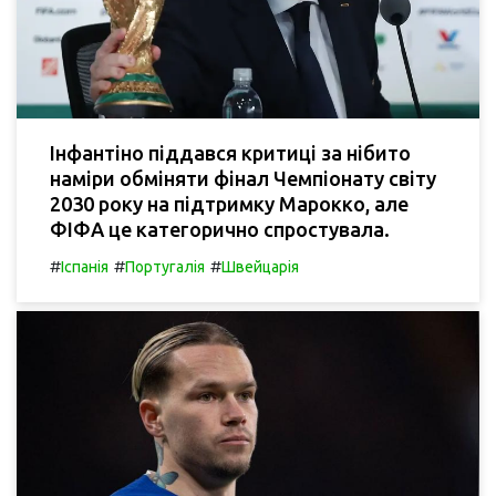
Інфантіно піддався критиці за нібито
наміри обміняти фінал Чемпіонату світу
2030 року на підтримку Марокко, але
ФІФА це категорично спростувала.
#
#
#
Іспанія
Португалія
Швейцарія