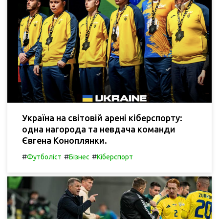
Україна на світовій арені кіберспорту:
одна нагорода та невдача команди
Євгена Коноплянки.
#
#
#
Футболіст
Бізнес
Кіберспорт