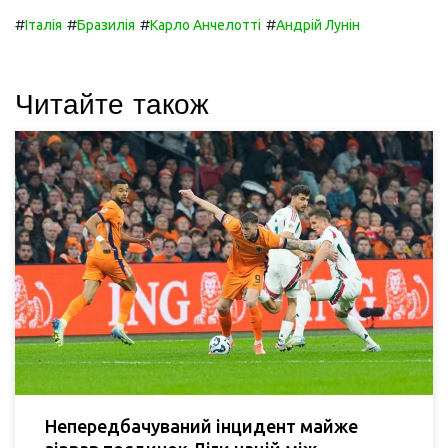
#
#
#
#
Італія
Бразилія
Карло Анчелотті
Андрій Лунін
Читайте також
Непередбачуваний інцидент майже