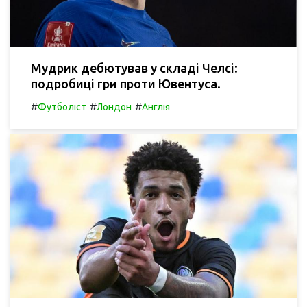
Мудрик дебютував у складі Челсі:
подробиці гри проти Ювентуса.
#
#
#
Футболіст
Лондон
Англія