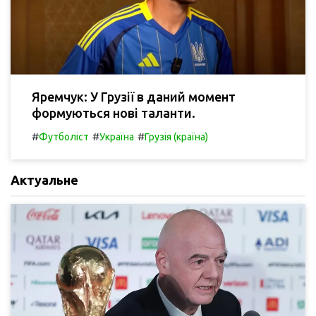
Яремчук: У Грузії в даний момент
формуються нові таланти.
#
#
#
Футболіст
Україна
Грузія (країна)
Актуальне