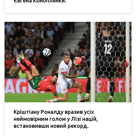
Євгена Коноплянки.
Кріштіану Роналду вразив усіх
неймовірним голом у Лізі націй,
встановивши новий рекорд.