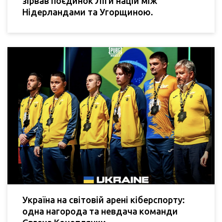
зірвав поєдинок Ліги націй між
Нідерландами та Угорщиною.
Україна на світовій арені кіберспорту:
одна нагорода та невдача команди