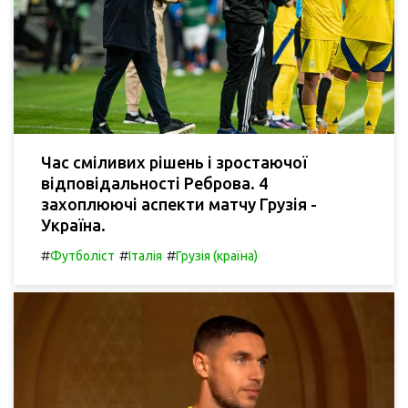
Час сміливих рішень і зростаючої
відповідальності Реброва. 4
захоплюючі аспекти матчу Грузія -
Україна.
#
#
#
Футболіст
Італія
Грузія (країна)