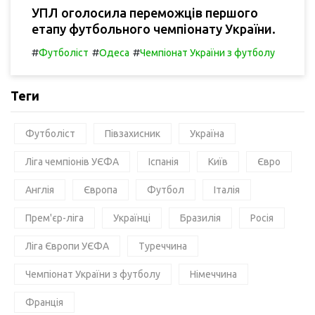
УПЛ оголосила переможців першого
етапу футбольного чемпіонату України.
#
#
#
Футболіст
Одеса
Чемпіонат України з футболу
Теги
Футболіст
Півзахисник
Україна
Ліга чемпіонів УЄФА
Іспанія
Київ
Євро
Англія
Європа
Футбол
Італія
Прем'єр-ліга
Українці
Бразилія
Росія
Ліга Європи УЄФА
Туреччина
Чемпіонат України з футболу
Німеччина
Франція