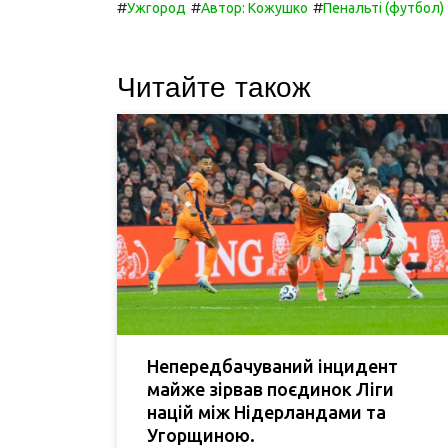
#
#
#
Ужгород
Автор: Кожушко
Пенальті (футбол)
Читайте також
Непередбачуваний інцидент
майже зірвав поєдинок Ліги
націй між Нідерландами та
Угорщиною.