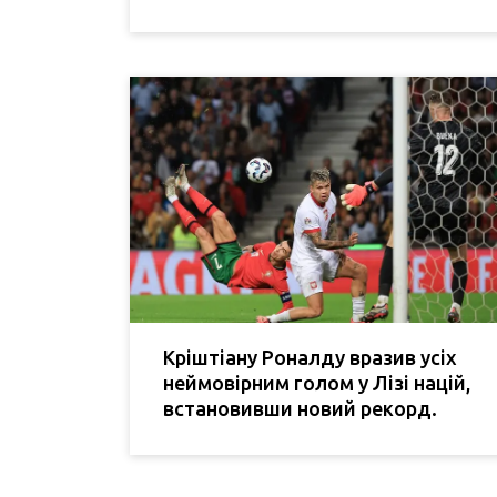
Кріштіану Роналду вразив усіх
неймовірним голом у Лізі націй,
встановивши новий рекорд.