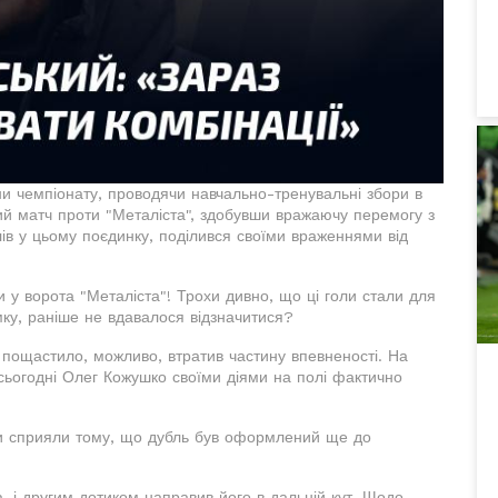
ини чемпіонату, проводячи навчально-тренувальні збори в
ий матч проти "Металіста", здобувши вражаючу перемогу з
олів у цьому поєдинку, поділився своїми враженнями від
и у ворота "Металіста"! Трохи дивно, що ці голи стали для
ку, раніше не вдавалося відзначитися?
е пощастило, можливо, втратив частину впевненості. На
 сьогодні Олег Кожушко своїми діями на полі фактично
ри сприяли тому, що дубль був оформлений ще до
, і другим дотиком направив його в дальній кут. Щодо