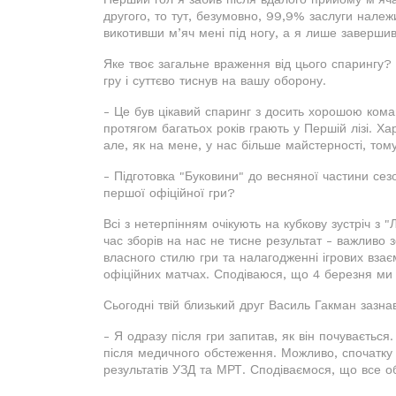
другого, то тут, безумовно, 99,9% заслуги належ
викотивши м’яч мені під ногу, а я лише завершив
Яке твоє загальне враження від цього спарингу?
гру і суттєво тиснув на вашу оборону.
- Це був цікавий спаринг з досить хорошою коман
протягом багатьох років грають у Першій лізі. Х
але, як на мене, у нас більше майстерності, том
- Підготовка "Буковини" до весняної частини сез
першої офіційної гри?
Всі з нетерпінням очікують на кубкову зустріч з
час зборів на нас не тисне результат - важливо
власного стилю гри та налагодженні ігрових взає
офіційних матчах. Сподіваюся, що 4 березня ми 
Сьогодні твій близький друг Василь Гакман зазн
- Я одразу після гри запитав, як він почувається
після медичного обстеження. Можливо, спочатку
результатів УЗД та МРТ. Сподіваємося, що все об