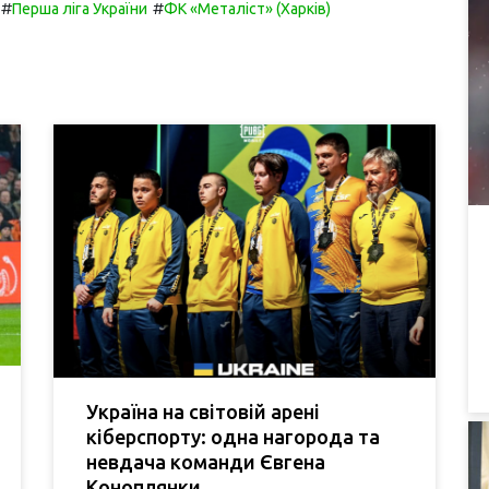
#
#
Перша ліга України
ФК «Металіст» (Харків)
Україна на світовій арені
кіберспорту: одна нагорода та
невдача команди Євгена
Коноплянки.