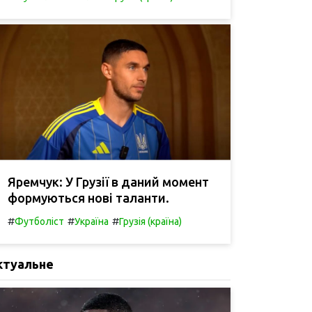
Яремчук: У Грузії в даний момент
формуються нові таланти.
#
#
#
Футболіст
Україна
Грузія (країна)
ктуальне