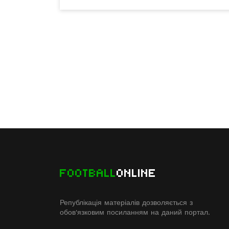
FOOTBALL
ONLINE
Републікація матеріалів дозволяється з
обов'язковим посиланням на даний портал.