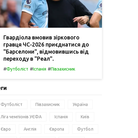
Гвардіола вмовив зіркового
гравця ЧС-2026 приєднатися до
"Барселони", відмовившись від
переходу в "Реал".
#
#
#
Футболіст
Іспанія
Півзахисник
еги
Футболіст
Півзахисник
Україна
Ліга чемпіонів УЄФА
Іспанія
Київ
Євро
Англія
Європа
Футбол