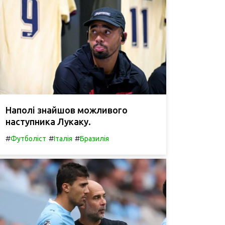
Наполі знайшов можливого
наступника Лукаку.
#
#
#
Футболіст
Італія
Бразилія