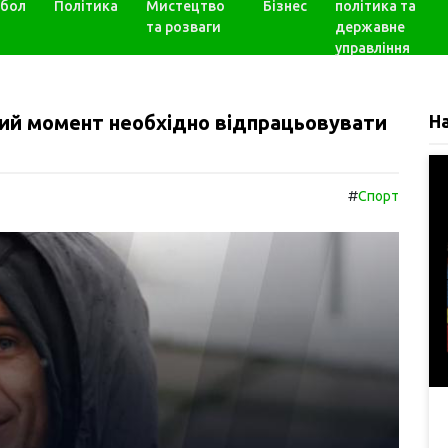
бол
Політика
Мистецтво
Бізнес
політика та
та розваги
державне
управління
й момент необхідно відпрацьовувати
Н
#
Спорт