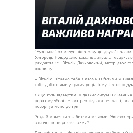
"Буковина" активізує підготовку до другої полов
Ужгороді. Нещодавно команда зіграла товариськ
рахунком 4:1. Віталій Дахновський, автор двох г
спарингу.
- Віталію, вітаємо тебе з двома забитими м'ячам
тебе дебютними у цьому році. Чому, на твою дум
Якщо бути відвертим, у деяких ситуаціях мені н
першому зборі не зміг реалізувати пенальті, але
повернув мене до гри.
Згадай моменти з забитими м'ячами. Які факто
закінчення першого тайму?
Перший гол я забив після вдалого прийому м’яча