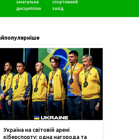
змагальна
спортивний
дисципліна
захід
айпопулярніше
Україна на світовій арені
кіберспорту: одна нагорода та