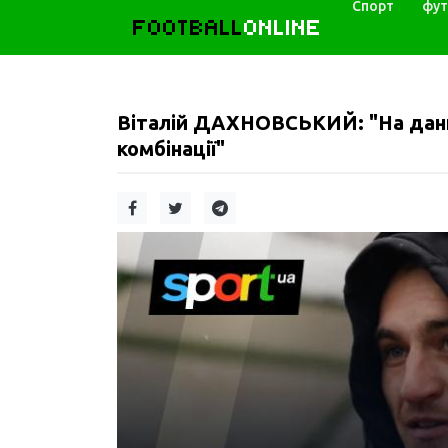
Спорт
фут
FOOTBALL
ONLINE
Віталій ДАХНОВСЬКИЙ: "На дани
комбінації"