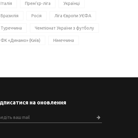
Італія
Прем'єр-ліга
Українці
Бразилія
Росія
Ліга Європи УЄФА
Туреччина
Чемпіонат України з футболу
ФК «Динамо» (Київ)
Німеччина
ідписатися на оновлення