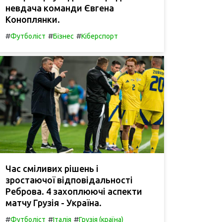
невдача команди Євгена
Коноплянки.
#
#
#
Футболіст
Бізнес
Кіберспорт
Час сміливих рішень і
зростаючої відповідальності
Реброва. 4 захоплюючі аспекти
матчу Грузія - Україна.
#
#
#
Футболіст
Італія
Грузія (країна)