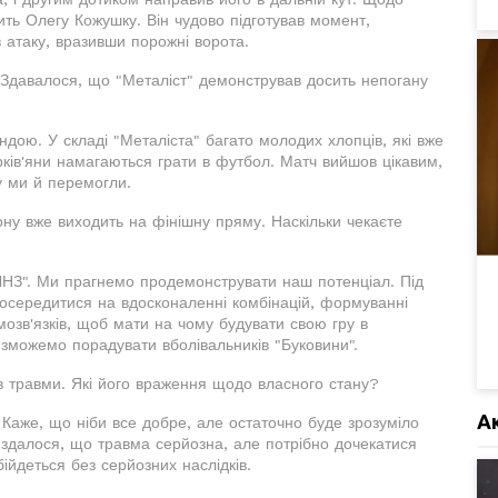
ить Олегу Кожушку. Він чудово підготував момент,
 атаку, вразивши порожні ворота.
 Здавалося, що "Металіст" демонстрував досить непогану
дою. У складі "Металіста" багато молодих хлопців, які вже
арків'яни намагаються грати в футбол. Матч вийшов цікавим,
у ми й перемогли.
ону вже виходить на фінішну пряму. Наскільки чекаєте
 "ЛНЗ". Ми прагнемо продемонструвати наш потенціал. Під
 зосередитися на вдосконаленні комбінацій, формуванні
мозв'язків, щоб мати на чому будувати свою гру в
зможемо порадувати вболівальників "Буковини".
ав травми. Які його враження щодо власного стану?
А
. Каже, що ніби все добре, але остаточно буде зрозуміло
 здалося, що травма серйозна, але потрібно дочекатися
ійдеться без серйозних наслідків.