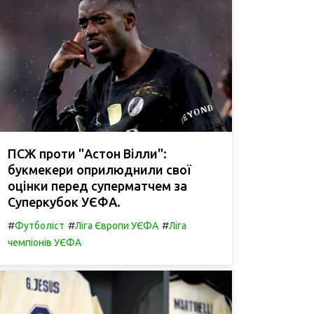
ПСЖ проти "Астон Вілли":
букмекери оприлюднили свої
оцінки перед суперматчем за
Суперкубок УЄФА.
#
#
#
Футболіст
Ліга Європи УЄФА
Ліга
чемпіонів УЄФА