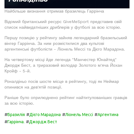
Найбільше визнання отримав бразилець Гаррінча
Відомий британський ресурс GiveMeSport представив свій
список найвидатніших дриблерів у футболі за всю історію.
Першу позицію у рейтингу зайняв легендарний бразильський
вінгер Гаррінча. За ним розмістилися два культові
аргентинські футболісти - Ліонель Мессі та Дієго Марадона.
На четвертому місці йде легенда "Манчестер Юнайтед"
Джордж Бест, а триразовий володар Золотого м'яча Йохан
Кройф - 5-й.
Роналдіньо посів шосте місце в рейтингу, тоді як Неймар
опинився на дев'ятій позиції.
Раніше було оприлюднено рейтинг найтитулованіших гравців
за всю історію.
#
#
#
#
Бразилія
Дієго Марадона
Ліонель Мессі
Аргентина
#
#
Гаррінча.
Джордж Бест