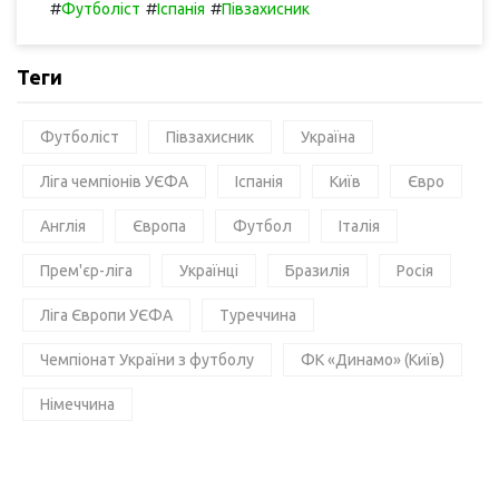
#
#
#
Футболіст
Іспанія
Півзахисник
Теги
Футболіст
Півзахисник
Україна
Ліга чемпіонів УЄФА
Іспанія
Київ
Євро
Англія
Європа
Футбол
Італія
Прем'єр-ліга
Українці
Бразилія
Росія
Ліга Європи УЄФА
Туреччина
Чемпіонат України з футболу
ФК «Динамо» (Київ)
Німеччина