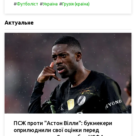
#
#
#
Футболіст
Україна
Грузія (країна)
Актуальне
ПСЖ проти "Астон Вілли": букмекери
оприлюднили свої оцінки перед