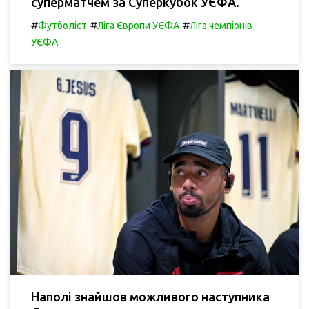
суперматчем за Суперкубок УЄФА.
#
#
#
Футболіст
Ліга Європи УЄФА
Ліга чемпіонів
УЄФА
Наполі знайшов можливого наступника