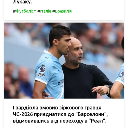
Лукаку.
#
#
#
Футболіст
Італія
Бразилія
Гвардіола вмовив зіркового гравця
ЧС-2026 приєднатися до "Барселони",
відмовившись від переходу в "Реал".