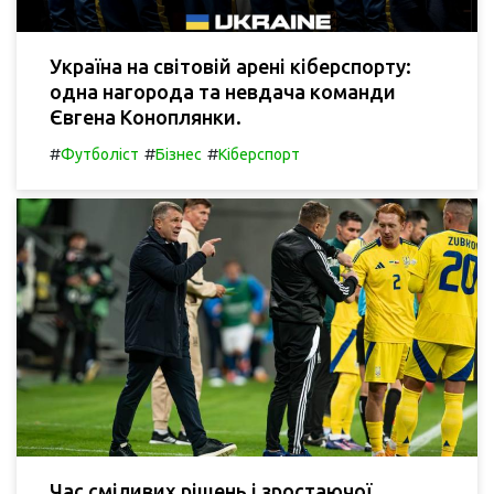
Україна на світовій арені кіберспорту:
одна нагорода та невдача команди
Євгена Коноплянки.
#
#
#
Футболіст
Бізнес
Кіберспорт
Час сміливих рішень і зростаючої