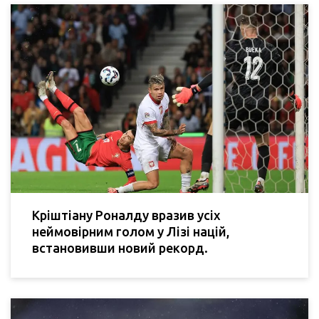
Кріштіану Роналду вразив усіх
неймовірним голом у Лізі націй,
встановивши новий рекорд.