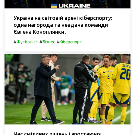
Україна на світовій арені кіберспорту:
одна нагорода та невдача команди
Євгена Коноплянки.
#
#
#
Футболіст
Бізнес
Кіберспорт
Час сміливих рішень і зростаючої