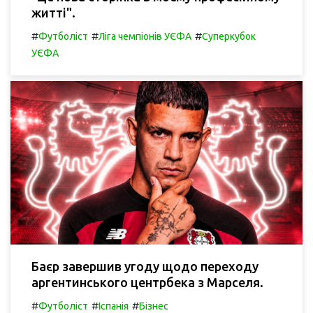
житті".
#
#
#
Футболіст
Ліга чемпіонів УЄФА
Суперкубок
УЄФА
Баєр завершив угоду щодо переходу
аргентинського центрбека з Марселя.
#
#
#
Футболіст
Іспанія
Бізнес