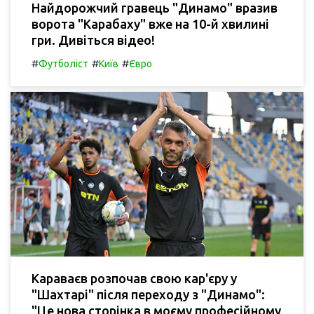
Найдорожчий гравець "Динамо" вразив
ворота "Карабаху" вже на 10-й хвилині
гри. Дивіться відео!
#
#
#
Футболіст
Київ
Євро
Караваєв розпочав свою кар'єру у
"Шахтарі" після переходу з "Динамо":
"Це нова сторінка в моєму професійному