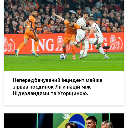
Непередбачуваний інцидент майже
зірвав поєдинок Ліги націй між
Нідерландами та Угорщиною.