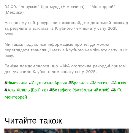
04:00. "Боруссія" Дортмунд (Німеччина) - "Монтеррей"
(Мексика)
На нашому веб-ресурсі ви також знайдете детальний розклад
та результати всіх матчів Клубного чемпіонату світу 2025
року.
Ми також поділилися інформацією про те, де можна
переглядати трансляції матчів Клубного чемпіонату світу 2025
року.
Раніше повідомлялося, що ФІФА оголосила рекордні призові
для учасників Клубного чемпіонату світу-2025.
#
#
#
#
#
Німеччина
Саудівська Аравія
Бразилія
Мексика
Англія
#
#
#
Аль-Хіляль (Ер-Ріяд)
Ботафого (футбольний клуб)
К.Ф.
Монтеррей
Читайте також