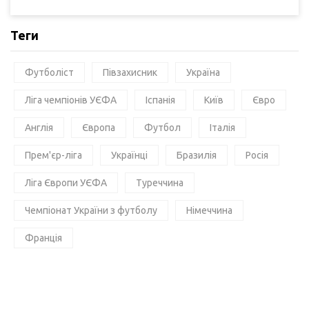
Теги
Футболіст
Півзахисник
Україна
Ліга чемпіонів УЄФА
Іспанія
Київ
Євро
Англія
Європа
Футбол
Італія
Прем'єр-ліга
Українці
Бразилія
Росія
Ліга Європи УЄФА
Туреччина
Чемпіонат України з футболу
Німеччина
Франція