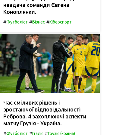
невдача команди Євгена
Коноплянки.
#
#
#
Футболіст
Бізнес
Кіберспорт
Час сміливих рішень і
зростаючої відповідальності
Реброва. 4 захоплюючі аспекти
матчу Грузія - Україна.
#
#
#
Футболіст
Італія
Грузія (країна)