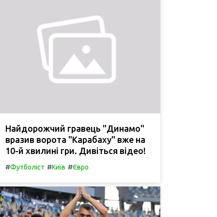
Найдорожчий гравець "Динамо"
вразив ворота "Карабаху" вже на
10-й хвилині гри. Дивіться відео!
#
#
#
Футболіст
Київ
Євро