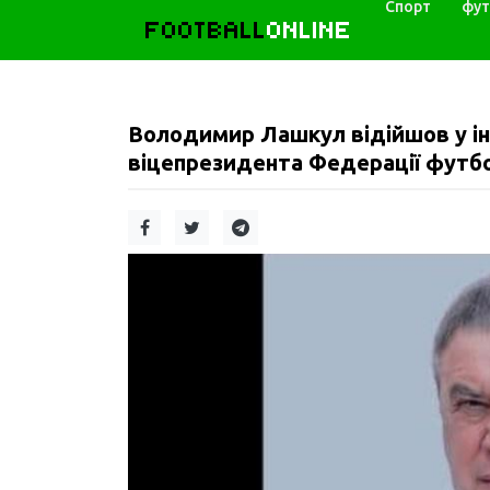
Спорт
фут
FOOTBALL
ONLINE
Володимир Лашкул відійшов у ін
віцепрезидента Федерації футбол