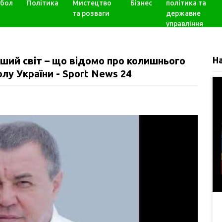
бол
Політика
Мистецтво
Бізнес
політика та
та розваги
державне
управління
ший світ – що відомо про колишнього
Н
у України - Sport News 24