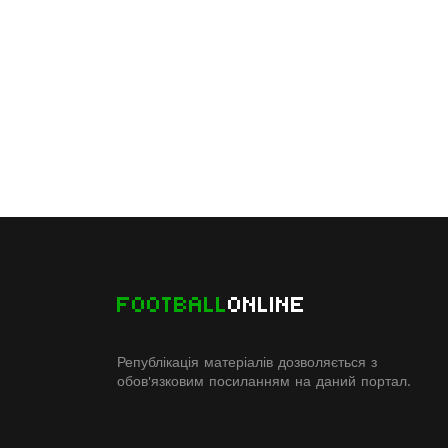
FOOTBALL
ONLINE
Републікація матеріалів дозволяється з
обов'язковим посиланням на даний портал.