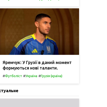
Яремчук: У Грузії в даний момент
формуються нові таланти.
#
#
#
Футболіст
Україна
Грузія (країна)
ктуальне