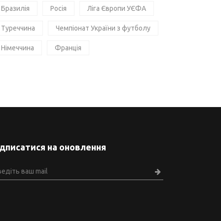
Бразилія
Росія
Ліга Європи УЄФА
Туреччина
Чемпіонат України з футболу
Німеччина
Франція
ідписатися на оновлення