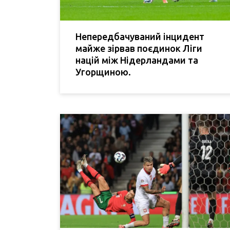
Непередбачуваний інцидент
майже зірвав поєдинок Ліги
націй між Нідерландами та
Угорщиною.