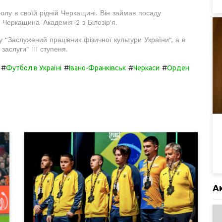
олу в своїй рідній Черкащині. Він займав посаду
 Черкащина-Академія-2 з Білозір'я.
 "Заслужений працівник фізичної культури України", а в
аслуги" III ступеня.
#
#
#
#
Футбол в Україні
Івано-Франківськ
Черкаси
Орден
А