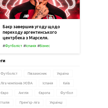
Баєр завершив угоду щодо
переходу аргентинського
центрбека з Марселя.
#
#
#
Футболіст
Іспанія
Бізнес
еги
Футболіст
Півзахисник
Україна
Ліга чемпіонів УЄФА
Іспанія
Київ
Євро
Англія
Європа
Футбол
Італія
Прем'єр-ліга
Українці