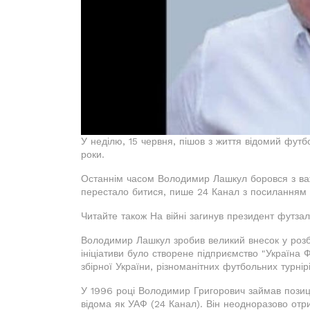
У неділю, 15 червня, пішов з життя відомий фу
роки.
Останнім часом Володимир Лашкул боровся з ва
перестало битися, пише 24 Канал з посиланням 
Читайте також На війні загинув президент футза
Володимир Лашкул зробив великий внесок у розбу
ініціативи було створене підприємство "Україна 
збірної України, різноманітних футбольних турнір
У 1996 році Володимир Григорович займав позиц
відома як УАФ (24 Канал). Він неодноразово отр