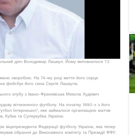
тбольний діяч Володимир Лашкул. Йому виповнилося 73
жкою хворобою. На 74-му році життя його серце
на фейсбук його сина Сергія Лашкула.
льного клубу з Івано-Франківська Микола Худевич
дову вітчизняного футболу. На початку 1990-х з його
Футбол Інтернешнл", яке займалося організацією матчів
ів, Кубка та Суперкубка України.
ію віцепрезидента Федерації футболу України, яка тепер
имував обрання до Виконавчого комітету та Президії ФФУ.