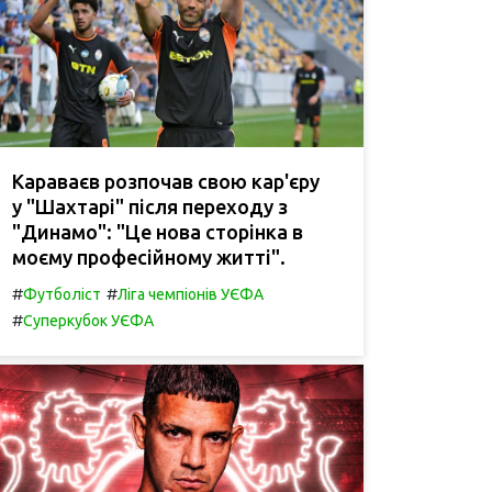
Караваєв розпочав свою кар'єру
у "Шахтарі" після переходу з
"Динамо": "Це нова сторінка в
моєму професійному житті".
#
#
Футболіст
Ліга чемпіонів УЄФА
#
Суперкубок УЄФА