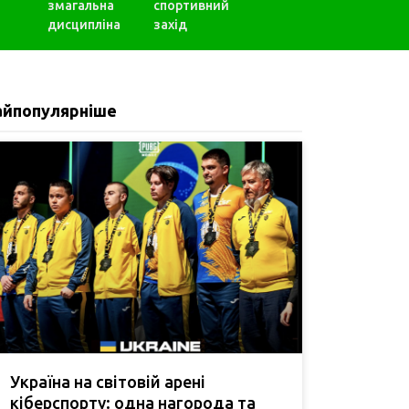
змагальна
спортивний
дисципліна
захід
айпопулярніше
Україна на світовій арені
кіберспорту: одна нагорода та