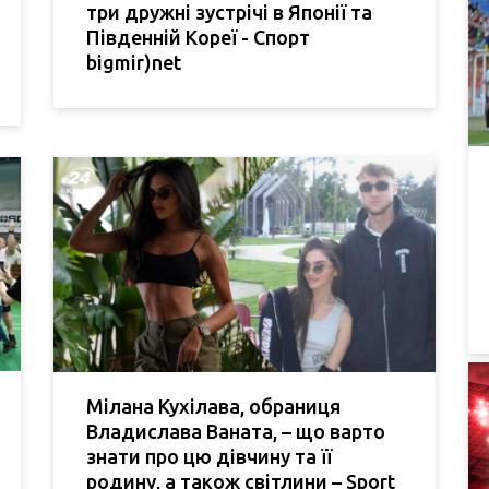
три дружні зустрічі в Японії та
Південній Кореї - Спорт
bigmir)net
Мілана Кухілава, обраниця
Владислава Ваната, – що варто
знати про цю дівчину та її
родину, а також світлини – Sport