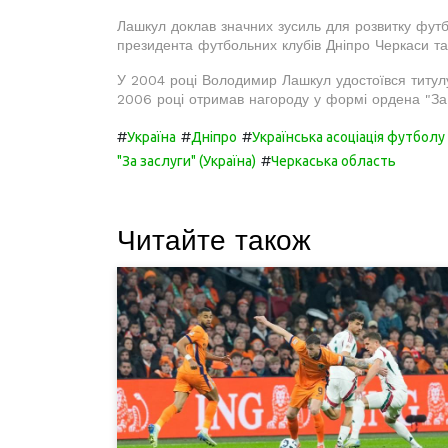
Лашкул доклав значних зусиль для розвитку футб
президента футбольних клубів Дніпро Черкаси та
У 2004 році Володимир Лашкул удостоївся титулу
2006 році отримав нагороду у формі ордена "За з
#
#
#
Україна
Дніпро
Українська асоціація футболу
#
"За заслуги" (Україна)
Черкаська область
Читайте також