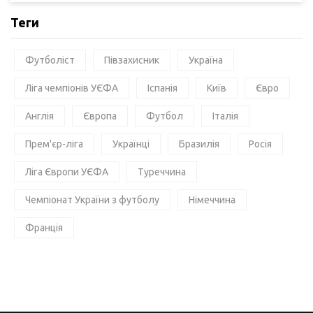
Теги
Футболіст
Півзахисник
Україна
Ліга чемпіонів УЄФА
Іспанія
Київ
Євро
Англія
Європа
Футбол
Італія
Прем'єр-ліга
Українці
Бразилія
Росія
Ліга Європи УЄФА
Туреччина
Чемпіонат України з футболу
Німеччина
Франція