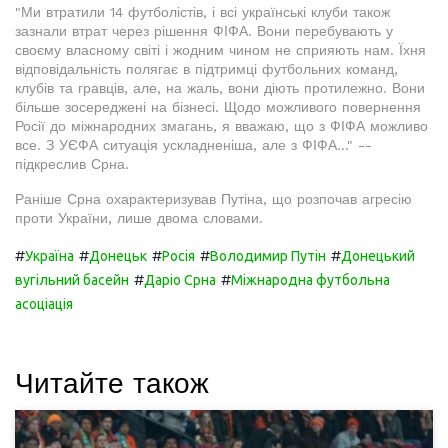
"Ми втратили 14 футболістів, і всі українські клуби також
зазнали втрат через рішення ФІФА. Вони перебувають у
своєму власному світі і жодним чином не сприяють нам. Їхня
відповідальність полягає в підтримці футбольних команд,
клубів та гравців, але, на жаль, вони діють протилежно. Вони
більше зосереджені на бізнесі. Щодо можливого повернення
Росії до міжнародних змагань, я вважаю, що з ФІФА можливо
все. З УЄФА ситуація ускладненіша, але з ФІФА..." --
підкреслив Срна.
Раніше Срна охарактеризував Путіна, що розпочав агресію
проти України, лише двома словами.
#
#
#
#
#
Україна
Донецьк
Росія
Володимир Путін
Донецький
#
#
вугільний басейн
Даріо Срна
Міжнародна футбольна
асоціація
Читайте також