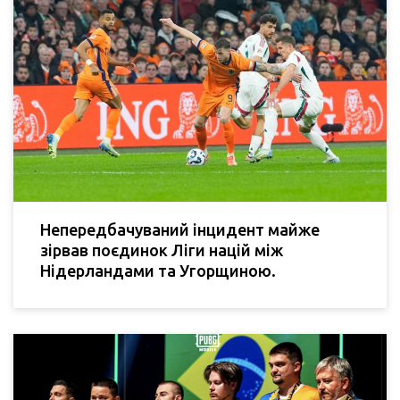
Непередбачуваний інцидент майже
зірвав поєдинок Ліги націй між
Нідерландами та Угорщиною.