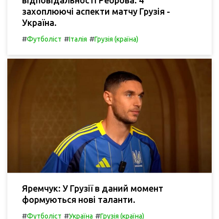
відповідальності Реброва. 4
захоплюючі аспекти матчу Грузія -
Україна.
#
#
#
Футболіст
Італія
Грузія (країна)
Яремчук: У Грузії в даний момент
формуються нові таланти.
#
#
#
Футболіст
Україна
Грузія (країна)