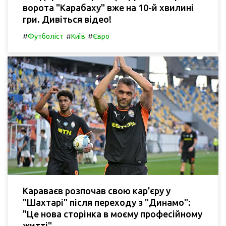
ворота "Карабаху" вже на 10-й хвилині
гри. Дивіться відео!
#
#
#
Футболіст
Київ
Євро
Караваєв розпочав свою кар'єру у
"Шахтарі" після переходу з "Динамо":
"Це нова сторінка в моєму професійному
житті".