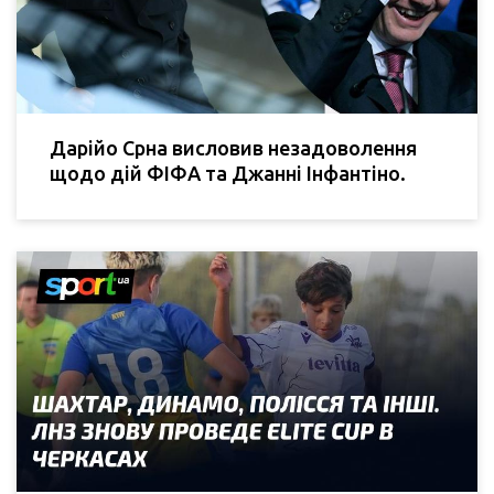
Дарійо Срна висловив незадоволення
щодо дій ФІФА та Джанні Інфантіно.