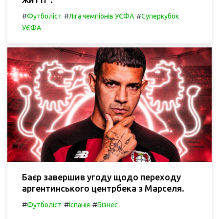
#
#
#
Футболіст
Ліга чемпіонів УЄФА
Суперкубок
УЄФА
Баєр завершив угоду щодо переходу
аргентинського центрбека з Марселя.
#
#
#
Футболіст
Іспанія
Бізнес