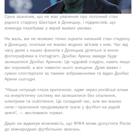
Срна зазначив, що не має уявлення про поточний стан
рідного стадіону Шахтаря в Донецьку, і підкреслив, що
команда перебуває у вкрай важких умовах.
На жаль, ми не можемо точно оцінити нинішній стан стадіону
в Донецьку, оскільки не маємо жодних зв'язків з ним. Час від
часу деякі з наших фанатів з Донецька діляться зі мною
фотографіями в Instagram. Донбас Арена завжди буде
залишатися Донбас Ареною. Це чудовий стадіон, навіть якщо
він порожній, а все навколо нього знищене. Дуже важко і
сумно спостерігати за такими зображеннями та відео Донбас
Арени сьогодні.
"Наша ситуація стала критичною, адже через російські атаки
на енергетичну систему ми залишилися без опалення,
електрики та освітлення. Це складний час, але ми маємо
сили і прагнення продовжувати грати у футбол на рідній
землі", — висловився хорват.
Даріо не відкинув можливість, що ФІФА може допустити Росію
до міжнародних футбольних змагань.