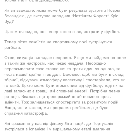
збірна Італії була досвідченішою.
Як ви вважаєте, яким може бути результат зустрічі з Новою
Зеландією, де виступає нападник "Ноттінгем Форест" Кріс
Вуд?
Цілком очевидно, що тепер кожен знає, як грати у футбол.
Тепер після хокеїстів на спортивному полі зустрінуться
регбісти.
Отже, ситуація виглядає непросто. Якщо ми вийдемо на поле
з таким же настроєм, нас чекає невдача. Необхідно
переосмислити своє ставлення та грати один за одного, за
честь нашої країни і так далі. Важливо, щоб ми були в складі
збірної, відчували атмосферу колективу і спостерігали, хто як
готовий. Дехто може бути втомленим від футболу, тоді як на
лаві запасних є гравці, які сповнені енергії. Потрібна певна
ротація. Вважаю, що тренерський штаб повинен щось
змінити. Тож залишається спостерігати за розвитком подій.
Якщо, як ти кажеш, ми програємо регбістам, це буде
справжня катастрофа.
Які враження у вас від фіналу Ліги націй, де Португалія
зустрілася з Іспанією і у вирішальному етапі змагання