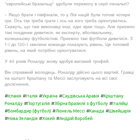
"європейські бразильці" здобули перемогу в серії пенальті?
- Якщо брати і півфінали, то у Лізі націй були топові чотири
гри. Ось так треба грати і ось на кого треба орієнтуватись.
Скажуть, що там виконавці інші, одні зірки тощо. Але приємно
такі поєдинки дивитися, як експерту, вболівальнику,
колишньому футболістові. Приємно такі футболи дивитися. З
1-ї до 120-ї хвилини команди показують рівень. Це топовий
рівень, на який потрібно орієнтуватися.
У 40 років Роналду знову здобув вагомий трофей.
Він справжній молодець. Роналду дійсно цього вартий. Гравці
на кшталт Кріштіану та Мессі заслуговують на всі свої
досягнення.
#
#
#
#
#
Іспанія
Італія
Україна
Саудівська Аравія
Кріштіану
#
#
#
Роналду
Португалія
Збірна Бразилії з футболу
Італійці
#
#
#
#
Бомбардир (футбол)
Ліонель Мессі
Канада
Швейцарія
#
#
#
Нова Зеландія
Хокей
Андрій Воробей