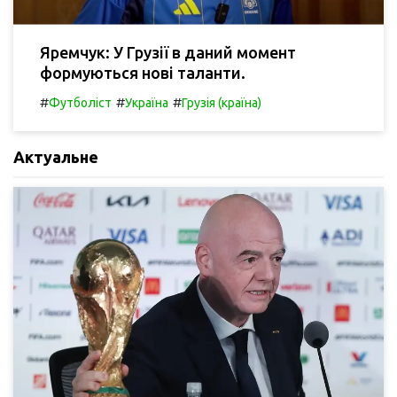
Яремчук: У Грузії в даний момент
формуються нові таланти.
#
#
#
Футболіст
Україна
Грузія (країна)
Актуальне