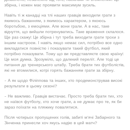
збірна, і кожен має проявити максимум зусиль.
Навіть ті ж канадці на тлі наших гравців виходили грати з
якимось бажанням, з якимось характером, з якоюсь
боротьбою, з емоціями. Але вони грали. А в нас, таке
відчуття, що вийшли потренуватись. Таке враження склалося.
Ще раз скажу! Це збірна і тут треба виходити грати трохи з
іншим настроєм. І навіть якщо немає сил, потрібно все одно
викладатися повністю і показувати такий футбол, який
потрібно показувати. Тому що ви представляєте свою країну!
Це моя думка. Зрозуміло, що далекий переліт. Але тоді це
питання до тренерського штабу. Треба брати тих футболістів,
які не втомилися, котрі горять бажанням грати за збірну.
- А як щодо Філіппова та інших, хто продемонстрував високі
результати в цьому сезоні?
- Не важливо. Гравців вистачає. Просто треба брати тих, хто
не наївся футболу, хто хоче грати, а не думає про те, як би
зараз поїхати на пляжику повалятися.
Після чотирьох пропущених голів, забиті м'ячі Забарного та
Зінченка принесли хоч якусь надію в цей матч?