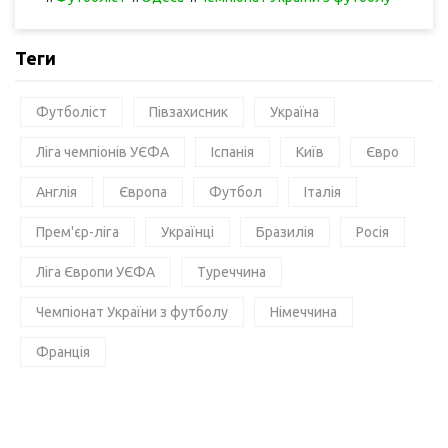
Теги
Футболіст
Півзахисник
Україна
Ліга чемпіонів УЄФА
Іспанія
Київ
Євро
Англія
Європа
Футбол
Італія
Прем'єр-ліга
Українці
Бразилія
Росія
Ліга Європи УЄФА
Туреччина
Чемпіонат України з футболу
Німеччина
Франція