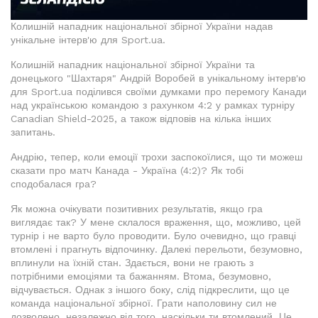
Колишній нападник національної збірної України надав
унікальне інтерв'ю для Sport.ua.
Колишній нападник національної збірної України та
донецького "Шахтаря" Андрій Воробей в унікальному інтерв'ю
для Sport.ua поділився своїми думками про перемогу Канади
над українською командою з рахунком 4:2 у рамках турніру
Canadian Shield-2025, а також відповів на кілька інших
запитань.
Андрію, тепер, коли емоції трохи заспокоїлися, що ти можеш
сказати про матч Канада - Україна (4:2)? Як тобі
сподобалася гра?
Як можна очікувати позитивних результатів, якщо гра
виглядає так? У мене склалося враження, що, можливо, цей
турнір і не варто було проводити. Було очевидно, що гравці
втомлені і прагнуть відпочинку. Далекі перельоти, безумовно,
вплинули на їхній стан. Здається, вони не грають з
потрібними емоціями та бажанням. Втома, безумовно,
відчувається. Однак з іншого боку, слід підкреслити, що це
команда національної збірної. Грати наполовину сил не
дозволено, незалежно від того, наскільки ти втомлений. Це