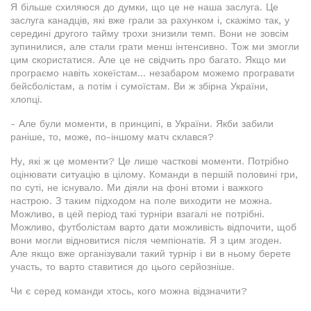
Я більше схиляюся до думки, що це не наша заслуга. Це
заслуга канадців, які вже грали за рахунком і, скажімо так, у
середині другого тайму трохи знизили темп. Вони не зовсім
зупинилися, але стали грати менш інтенсивно. Тож ми змогли
цим скористатися. Але це не свідчить про багато. Якщо ми
програємо навіть хокеїстам... незабаром можемо програвати
бейсболістам, а потім і сумоїстам. Ви ж збірна України,
хлопці.
- Але були моменти, в принципі, в України. Якби забили
раніше, то, може, по-іншому матч склався?
Ну, які ж це моменти? Це лише часткові моменти. Потрібно
оцінювати ситуацію в цілому. Команди в першій половині гри,
по суті, не існувало. Ми діяли на фоні втоми і важкого
настрою. З таким підходом на поле виходити не можна.
Можливо, в цей період такі турніри взагалі не потрібні.
Можливо, футболістам варто дати можливість відпочити, щоб
вони могли відновитися після чемпіонатів. Я з цим згоден.
Але якщо вже організували такий турнір і ви в ньому берете
участь, то варто ставитися до цього серйозніше.
Чи є серед команди хтось, кого можна відзначити?