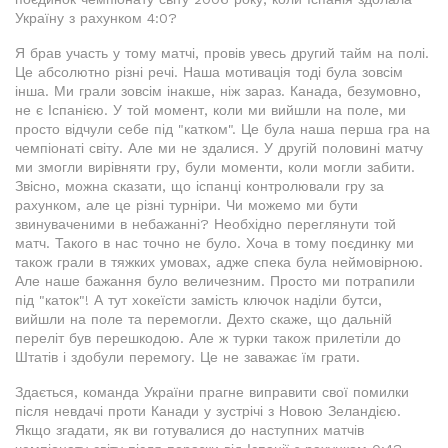
Україну з рахунком 4:0?
Я брав участь у тому матчі, провів увесь другий тайм на полі.
Це абсолютно різні речі. Наша мотивація тоді була зовсім
інша. Ми грали зовсім інакше, ніж зараз. Канада, безумовно,
не є Іспанією. У той момент, коли ми вийшли на поле, ми
просто відчули себе під "катком". Це була наша перша гра на
чемпіонаті світу. Але ми не здалися. У другій половині матчу
ми змогли вирівняти гру, були моменти, коли могли забити.
Звісно, можна сказати, що іспанці контролювали гру за
рахунком, але це різні турніри. Чи можемо ми бути
звинуваченими в небажанні? Необхідно переглянути той
матч. Такого в нас точно не було. Хоча в тому поєдинку ми
також грали в тяжких умовах, адже спека була неймовірною.
Але наше бажання було величезним. Просто ми потрапили
під "каток"! А тут хокеїсти замість ключок наділи бутси,
вийшли на поле та перемогли. Дехто скаже, що дальній
переліт був перешкодою. Але ж турки також прилетіли до
Штатів і здобули перемогу. Це не заважає їм грати.
Здається, команда України прагне виправити свої помилки
після невдачі проти Канади у зустрічі з Новою Зеландією.
Якщо згадати, як ви готувалися до наступних матчів