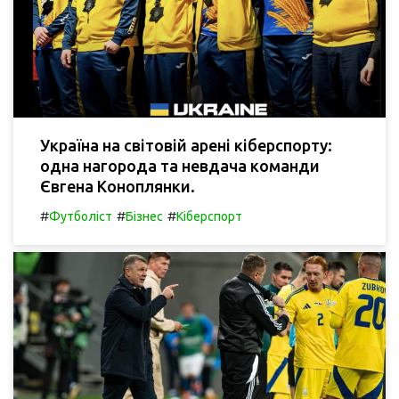
Україна на світовій арені кіберспорту:
одна нагорода та невдача команди
Євгена Коноплянки.
#
#
#
Футболіст
Бізнес
Кіберспорт