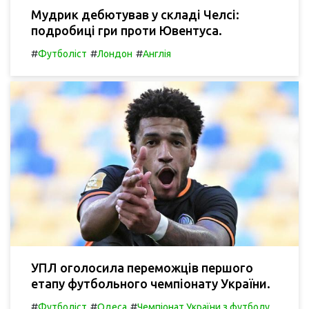
Мудрик дебютував у складі Челсі:
подробиці гри проти Ювентуса.
#
#
#
Футболіст
Лондон
Англія
УПЛ оголосила переможців першого
етапу футбольного чемпіонату України.
#
#
#
Футболіст
Одеса
Чемпіонат України з футболу