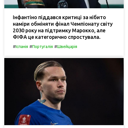
Інфантіно піддався критиці за нібито
наміри обміняти фінал Чемпіонату світу
2030 року на підтримку Марокко, але
ФІФА це категорично спростувала.
#
#
#
Іспанія
Португалія
Швейцарія