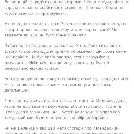
Важко в цій грі виділити когось окремо. Чесно кажучи, ніхто не
справив на мене особливого враження. Я не маю бажання
когось хвалити чи критикувати.
Як ви оціните момент, коли Зінченко опинився один на один
із воротарем і вирішив перекинути м'яч через нього? Чи
вважаєте ви, що це було вірне рішення?
Забивши, він би вчинив правильно. У подібних ситуаціях є
всього кілька секунд для прийняття рішення. Він обрав саме
цей варіант. Чи був вибір вдалим, стане зрозуміло з
результатів. Якби м'яч потрапив у ворота, це було б
безсумнівно вірним кроком.
Бондар допустив ще одну неприємну помилку, внаслідок якої
м'яч пройшов повз. Чи можемо розглянути цей епізод
детальніше?
Я не прагну звинувачувати когось конкретно. Можливо, десь
хтось не виклався на максимум, або ж втомився. Проте, в
цілому, слід зазначити, що настрій команди не відповідав
тому, який має бути у національної збірної України.
Чи не викликав у вас цей матч спогади про легендарний
поєдинок чемпіонату світу 2006 року, коли Іспанія здолала