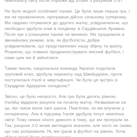
чемпіонату світу після поразки від Іспанії з рахунком 0:4?
Не було жодної особливої паніки. Це була лише перша гра, і
ми не провалилися, програвши дійсно сильному супернику.
Ми свідомо готувалися до другого матчу, усвідомлюючи, що
необхідно здобути очки в поєдинку зі Саудівською Аравією.
Після гри з іспанцями паніки не виникло. Ми працювали в
звичайному режимі, але, як футболісти, добре
усвідомлювали, що представляємо нашу збірну та країну.
Розуміли, що повинні продемонструвати якісний футбол, і
саме цим ми й зайнялися.
Таким чином, національна команда України подолала
груповий етап, здобула перемогу над Швейцарією, проте
поступилася Італії в чвертьфіналі. Чи була ця зустріч із
Скуадрою Адзуррою складною?
Звісно, це було непросто. Але гра була досить рівною.
Італійці відкрили рахунок на початку матчу. Незважаючи на
це, ми також мали свої шанси. Пам'ятаю, як ми влучили у
поперечину. Але в підсумку Італія здобула титул чемпіона
світу! Тому немає нічого дивного в тому, що ми програли їм.
Так, рахунок 3:0 може виглядати значним, але ніхто не скаже,
що нас розгромили. Ні, ми грали в футбол на рівних. Хоча