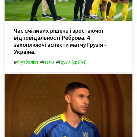
Час сміливих рішень і зростаючої
відповідальності Реброва. 4
захоплюючі аспекти матчу Грузія -
Україна.
#
#
#
Футболіст
Італія
Грузія (країна)