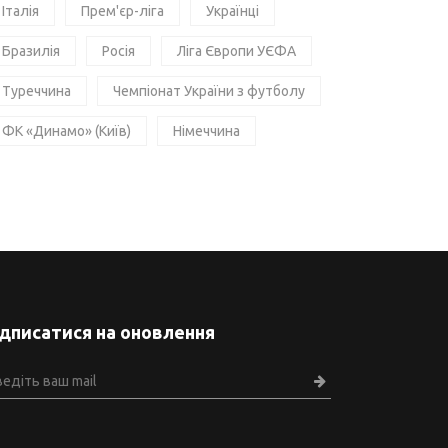
Італія
Прем'єр-ліга
Українці
Бразилія
Росія
Ліга Європи УЄФА
Туреччина
Чемпіонат України з футболу
ФК «Динамо» (Київ)
Німеччина
ідписатися на оновлення