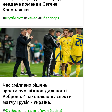
невдача команди Євгена
Коноплянки.
#
#
#
Футболіст
Бізнес
Кіберспорт
Час сміливих рішень і
зростаючої відповідальності
Реброва. 4 захоплюючі аспекти
матчу Грузія - Україна.
#
#
#
Футболіст
Італія
Грузія (країна)