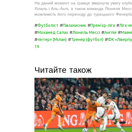
На даний момент на гравця звернули увагу клуби 
Хілаль і Аль-Ахлі, а також команда Ліонеля Месс
можливість його переходу до турецького Фенерб
#
#
#
#
Футболіст
Півзахисник
Прем'єр-ліга
Ліга ч
#
#
#
#
Мохамед Салах
Ліонель Мессі
Англія
Маям
#
#
#
«Інтер» (Мілан)
Тренер (футбол)
ФК «Ліверп
19
Читайте також