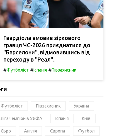
Гвардіола вмовив зіркового
гравця ЧС-2026 приєднатися до
"Барселони", відмовившись від
переходу в "Реал".
#
#
#
Футболіст
Іспанія
Півзахисник
еги
Футболіст
Півзахисник
Україна
Ліга чемпіонів УЄФА
Іспанія
Київ
Євро
Англія
Європа
Футбол