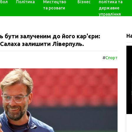
бол
Політика
Мистецтво
Бізнес
політика та
та розваги
державне
управління
 бути залученим до його кар'єри:
Н
Салаха залишити Ліверпуль.
#
Спорт