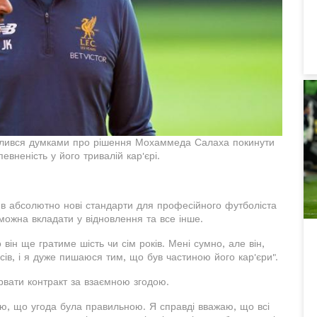
ілився думками про рішення Мохаммеда Салаха покинути
вненість у його тривалій кар'єрі.
ив абсолютно нові стандарти для професійного футболіста
можна вкладати у відновлення та все інше.
він ще гратиме шість чи сім років. Мені сумно, але він,
асів, і я дуже пишаюся тим, що був частиною його кар'єри".
рвати контракт за взаємною згодою.
ю, що угода була правильною. Я справді вважаю, що всі