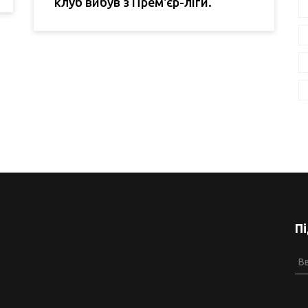
клуб вибув з Прем'єр-ліги.
П