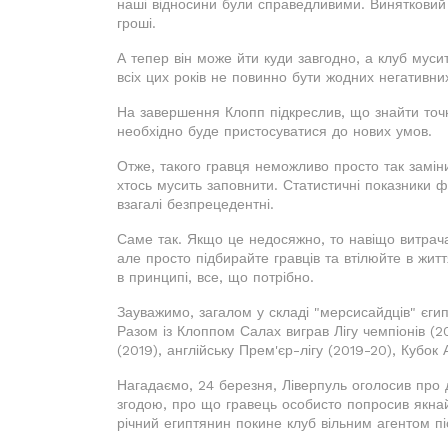
наші відносини були справедливими. Винятковий гр
гроші.
А тепер він може йти куди завгодно, а клуб муси
всіх цих років не повинно бути жодних негативних 
На завершення Клопп підкреслив, що знайти точн
необхідно буде пристосуватися до нових умов.
Отже, такого гравця неможливо просто так замін
хтось мусить заповнити. Статистичні показники 
взагалі безпрецедентні.
Саме так. Якщо це недосяжно, то навіщо витрач
але просто підбирайте гравців та втілюйте в жит
в принципі, все, що потрібно.
Зауважимо, загалом у складі "мерсисайдців" єгипе
Разом із Клоппом Салах виграв Лігу чемпіонів (2
(2019), англійську Прем'єр-лігу (2019-20), Кубок А
Нагадаємо, 24 березня, Ліверпуль оголосив про 
згодою, про що гравець особисто попросив якна
річний египтянин покине клуб вільним агентом п