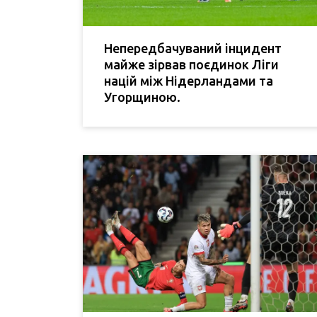
Непередбачуваний інцидент
майже зірвав поєдинок Ліги
націй між Нідерландами та
Угорщиною.