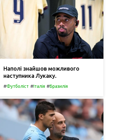
Наполі знайшов можливого
наступника Лукаку.
#
#
#
Футболіст
Італія
Бразилія