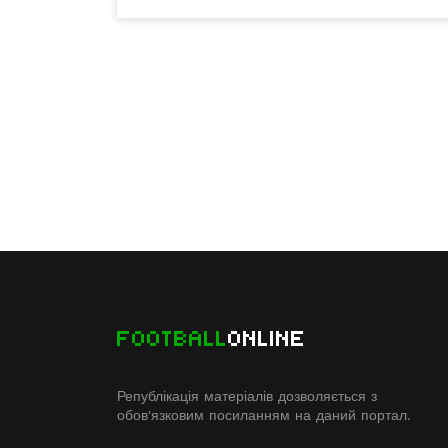
FOOTBALL
ONLINE
Републікація матеріалів дозволяється з
обов'язковим посиланням на даний портал.