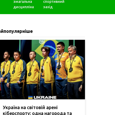
змагальна
спортивний
дисципліна
захід
айпопулярніше
Україна на світовій арені
кіберспорту: одна нагорода та