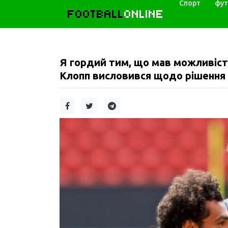
Спорт
фут
FOOTBALL
ONLINE
Я гордий тим, що мав можливість
Клопп висловився щодо рішення 