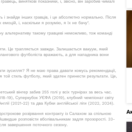
авець, виняткові показники, і, звісно, він заробив чималі
ть і знайде інших гравців, і це абсолютно нормально. Після
емоцій, і, наскільки я розумію, я їх не бачу".
у альтернативу такому гравцеві неможливо, тож команді
ити. Це трапляється завжди. Залишається вакуум, який
флангового футболіста вражають, а для нападника вони
ати зусилля? Я не маю права давати комусь рекомендації,
тя той стиль футболу, який здатен принести результати. Це,
тський вінгер забив 255 голі у всіх турнірах за весь час.
018-19), Суперкубок УЄФА (2019), клубний чемпіонат світу
нглії (2021-22) та два Кубки англійської ліги (2022, 2024).
А
дострокове розірвання контракту із Салахом за спільною
йшвидше розповісти вболівальникам задля прозорості. 33-
ісля завершення поточного сезону.