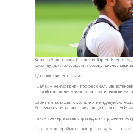
Колишній наставник Ліверпуля Юрген Клопп под
команду після завершення сезону, висловивши впе
Ці слова транслює BBC.
"Салах - неймовірний професіонал. Він встанов
- наскільки важко можна працювати, скільки сил 
Зараз він залишає клуб, але я не здивуюся, якщо 
без сумніву, є одним із найкращих гравців усіх ч
Також тренер назвав справедливим рішення розі
"Це не мені приймати таке рішення, але я вважа