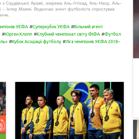
з Саудівської Аравії, зокрема Аль-Іттіхад, Аль-Наср, Аль-
і – Інтер Маямі. Водночас агент футболіста спростував
ахче.
#
#
емпіонів УЄФА
Суперкубок УЄФА
Вільний агент
#
#
#
і
Юрген Клопп
Клубний чемпіонат світу ФІФА
Футбол
#
#
уль»
Кубок Асоціації футболу
Ліга чемпіонів УЄФА 2018–