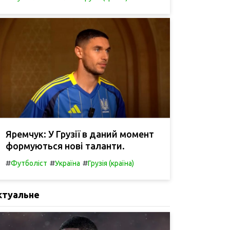
Яремчук: У Грузії в даний момент
формуються нові таланти.
#
#
#
Футболіст
Україна
Грузія (країна)
ктуальне