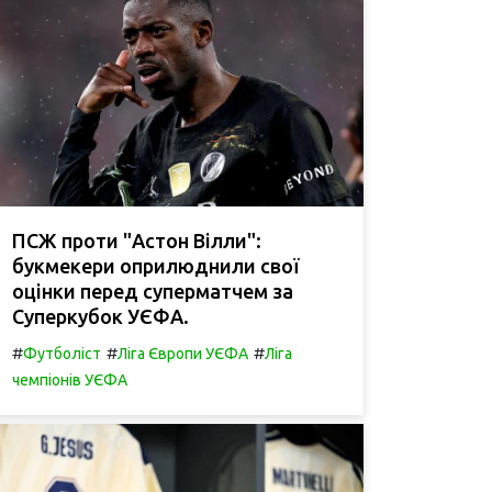
ПСЖ проти "Астон Вілли":
букмекери оприлюднили свої
оцінки перед суперматчем за
Суперкубок УЄФА.
#
#
#
Футболіст
Ліга Європи УЄФА
Ліга
чемпіонів УЄФА