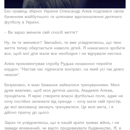
Екс-гравець збірної України Олександр Алієв поділився своїм
баченням майбутнього та шляхами вдосконалення дитячого
футболу в Україні.
- Ви зараз змінили свій спосіб життя?
Ну, як ти змінився? Звичайно, ти вже усвідомлюєш, що твоє
життя тепер обертається навколо дітей. Я намагаюся зробити
все, щоб мої діти мали все необхідне і не відчували нестачі.
Алієв прокоментував спробу Рудька незаконно перейти
кордон: "Настав час підписати контракт, на який усі так довго
чекали".
Безумовно, я маю бажання займатися тренуваннями. Мені
дуже важливо, щоб моя дитяча школа, Академія Алієва,
процвітала. Я мрію створити власні футбольні поля, адже не
хочу постійно залежати від оренди – хочу мати свій простір,
де мої вихованці зможуть тренуватися. Це моя мета, і я
дійсно прагну до цього.
Зараз ти усвідомлюєш, що в нашій країні триває війна, і не
завжди впевнений, чи варто продовжувати будівництво. Я, в