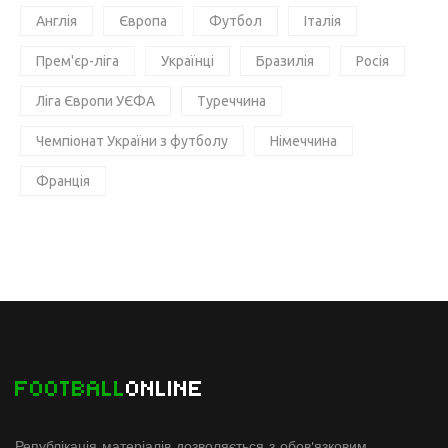
Англія
Європа
Футбол
Італія
Прем'єр-ліга
Українці
Бразилія
Росія
Ліга Європи УЄФА
Туреччина
Чемпіонат України з футболу
Німеччина
Франція
FOOTBALL
ONLINE
Републікація матеріалів дозволяється з обов'язковим