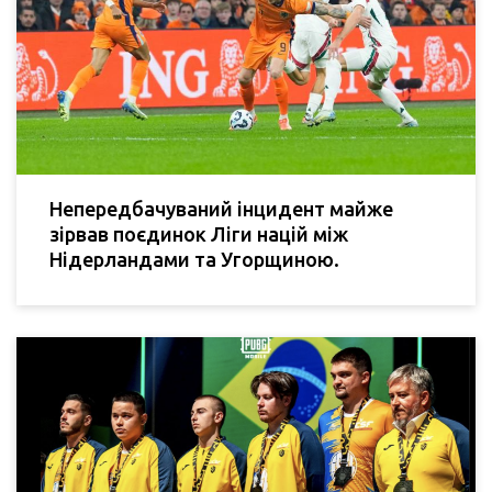
Непередбачуваний інцидент майже
зірвав поєдинок Ліги націй між
Нідерландами та Угорщиною.