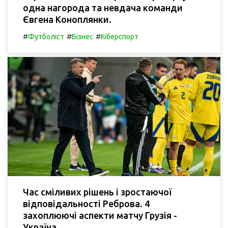
одна нагорода та невдача команди
Євгена Коноплянки.
#
#
#
Футболіст
Бізнес
Кіберспорт
Час сміливих рішень і зростаючої
відповідальності Реброва. 4
захоплюючі аспекти матчу Грузія -
Україна.