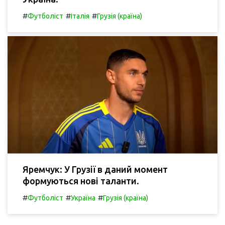
#
#
#
Футболіст
Італія
Грузія (країна)
Яремчук: У Грузії в даний момент
формуються нові таланти.
#
#
#
Футболіст
Україна
Грузія (країна)