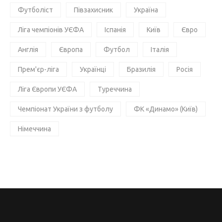
Футболіст
Півзахисник
Україна
Ліга чемпіонів УЄФА
Іспанія
Київ
Євро
Англія
Європа
Футбол
Італія
Прем'єр-ліга
Українці
Бразилія
Росія
Ліга Європи УЄФА
Туреччина
Чемпіонат України з футболу
ФК «Динамо» (Київ)
Німеччина