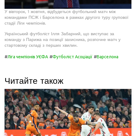
У вівторок, 1 жовтня, відбудеться футбольний матч між
командами ПСЖ і Барселона в рамках другого туру групової
стадії Ліги чемпіонів.
Український футболіст Ілля Забарний, що виступає за
команду з Парижа на позиції захисника, розпочне матч у
стартовому складі з перших хвилин.
#
#
#
Ліга чемпіонів УЄФА
Футболіст Асоціації
Барселона
Читайте також