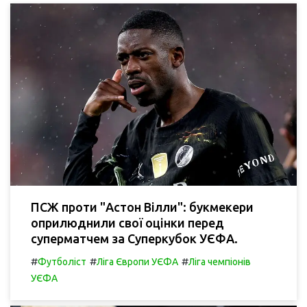
ПСЖ проти "Астон Вілли": букмекери
оприлюднили свої оцінки перед
суперматчем за Суперкубок УЄФА.
#
#
#
Футболіст
Ліга Європи УЄФА
Ліга чемпіонів
УЄФА