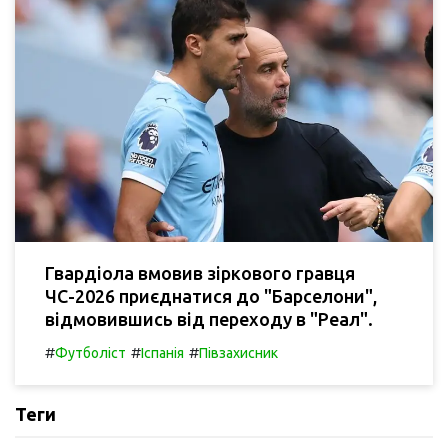
Гвардіола вмовив зіркового гравця
ЧС-2026 приєднатися до "Барселони",
відмовившись від переходу в "Реал".
#
#
#
Футболіст
Іспанія
Півзахисник
Теги