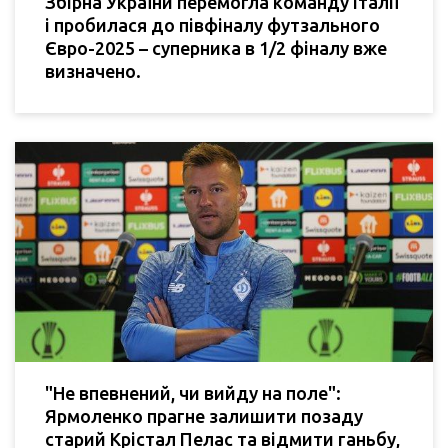
Збірна України перемогла команду Італії
і пробилася до півфіналу футзального
Євро-2025 – суперника в 1/2 фіналу вже
визначено.
"Не впевнений, чи вийду на поле":
Ярмоленко прагне залишити позаду
старий Крістал Пелас та відмити ганьбу,