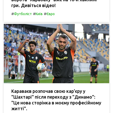
гри. Дивіться відео!
#
#
#
Футболіст
Київ
Євро
Караваєв розпочав свою кар'єру у
"Шахтарі" після переходу з "Динамо":
"Це нова сторінка в моєму професійному
житті".