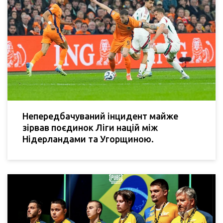
Непередбачуваний інцидент майже
зірвав поєдинок Ліги націй між
Нідерландами та Угорщиною.