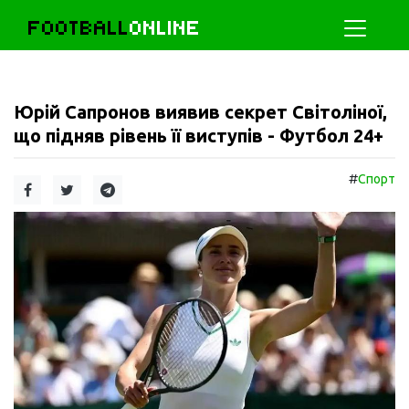
FOOTBALL
ONLINE
Юрій Сапронов виявив секрет Світоліної,
що підняв рівень її виступів - Футбол 24+
#
Спорт