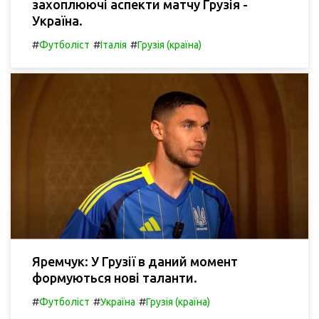
захоплюючі аспекти матчу Грузія -
Україна.
#
#
#
Футболіст
Італія
Грузія (країна)
Яремчук: У Грузії в даний момент
формуються нові таланти.
#
#
#
Футболіст
Україна
Грузія (країна)