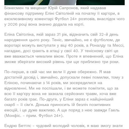
Бізнесмен та меценат Юрій Сапронов, який надавав
фінансову підтримку Еліні Світоліній на початку її кар'єри, в
ексклюзивному коментарі Футбол 24+ розповів, внаслідок чого
у 2026 році вона значно додала на корті.
Еліна Світоліна, якій зараз 31 рік, відзначить свій 32-й день
народження цього року. Теніс, звичайно, не є футболом, де
воротарі можуть виступати у віці 40 років, а Роналду та Мессі,
нагадаю, досі грають в атаці у свої 40. У тенісному світі це
вже вважається чималим віком. Проте я впевнений, що Еліна
зможе зберігати високий рівень гри ще приблизно три роки.
По-перше, в свій час ми вели її дуже обережно. Я мав
достатній досвід і, звичайно, допускали певні помилки, тому з
Еліною, починаючи з 14 років, ми зосередилися на
відновленні. Ми не поспішали, і ви можете помітити, що за
всю її кар'єру вона не зазнала серйозних травм, хоча вже
багато років грає. По-друге, у Еліни зараз є найцінніший
скарб – її сім'я. Донька приносить їй безліч позитивних
емоцій, і це дуже важливо. А ще поряд з нею завжди Гаель
(Монфіс. - прим. Футбол 24+).
Ендрю Беттлс - чудовий молодий чоловік, я маю змогу знати