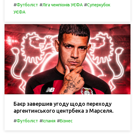
#
#
#
Футболіст
Ліга чемпіонів УЄФА
Суперкубок
УЄФА
Баєр завершив угоду щодо переходу
аргентинського центрбека з Марселя.
#
#
#
Футболіст
Іспанія
Бізнес