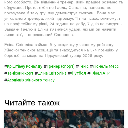
його особисто. Він відмінний тренер, який працює розумно та
обдумано. Проте, якби не Гаель, Світоліна, напевно, не
показувала б таку гру, яку демонструє сьогодні. Вона має
унікального тренера, який підтримує її і на психологічному, і
на професійному рівні, 24 години на добу, 7 днів на тиждень.
Завдяки Гаелю в Еліни з’явилися удари, які міг би навчити
лише він", - переконаний Сапронов.
Еліна Світоліна займає 8-у сходинку у чинному рейтингу
Жіночої тенісної асоціації та знаходиться на 3-4 позиціях у
боротьбі за місце на Підсумковий турнір 2026 року.
#
#
#
#
Кріштіану Роналду
Тренер (спорт)
Теніс
Ліонель Мессі
#
#
#
#
Тенісний корт
Еліна Світоліна
Футбол
Фінал ATP
#
Асоціація жіночого тенісу
Читайте також