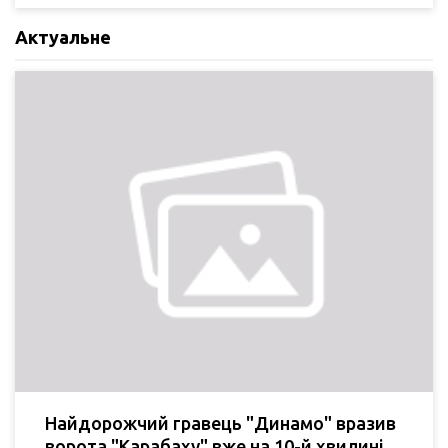
Актуальне
Найдорожчий гравець "Динамо" вразив
ворота "Карабаху" вже на 10-й хвилині