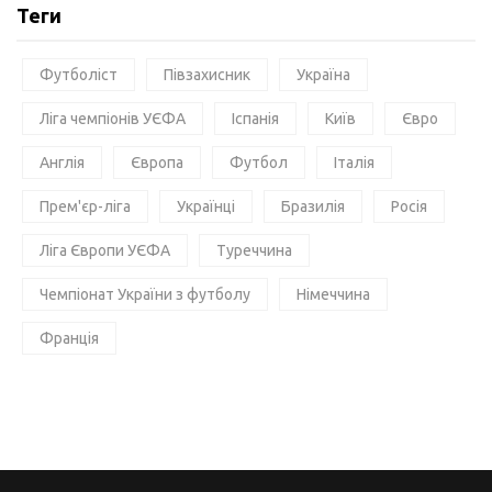
Теги
Футболіст
Півзахисник
Україна
Ліга чемпіонів УЄФА
Іспанія
Київ
Євро
Англія
Європа
Футбол
Італія
Прем'єр-ліга
Українці
Бразилія
Росія
Ліга Європи УЄФА
Туреччина
Чемпіонат України з футболу
Німеччина
Франція