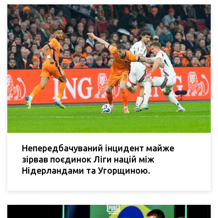
Непередбачуваний інцидент майже
зірвав поєдинок Ліги націй між
Нідерландами та Угорщиною.