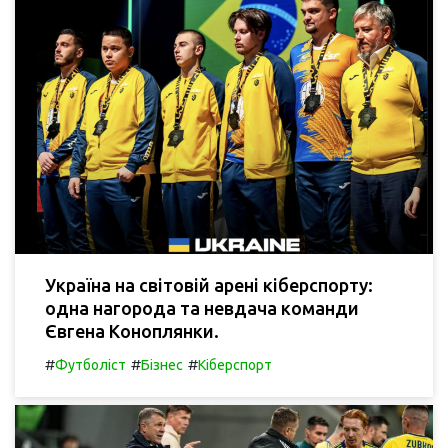
Україна на світовій арені кіберспорту:
одна нагорода та невдача команди
Євгена Коноплянки.
#
#
#
Футболіст
Бізнес
Кіберспорт