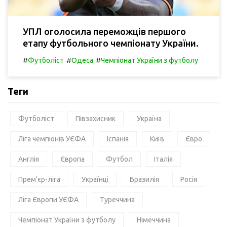
УПЛ оголосила переможців першого
етапу футбольного чемпіонату України.
#
#
#
Футболіст
Одеса
Чемпіонат України з футболу
Теги
Футболіст
Півзахисник
Україна
Ліга чемпіонів УЄФА
Іспанія
Київ
Євро
Англія
Європа
Футбол
Італія
Прем'єр-ліга
Українці
Бразилія
Росія
Ліга Європи УЄФА
Туреччина
Чемпіонат України з футболу
Німеччина