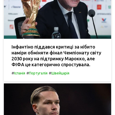
Інфантіно піддався критиці за нібито
наміри обміняти фінал Чемпіонату світу
2030 року на підтримку Марокко, але
ФІФА це категорично спростувала.
#
#
#
Іспанія
Португалія
Швейцарія