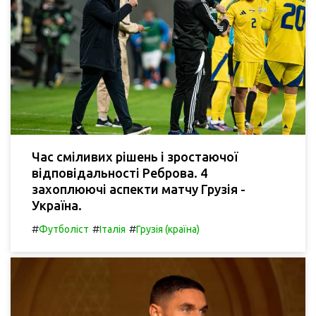
Час сміливих рішень і зростаючої
відповідальності Реброва. 4
захоплюючі аспекти матчу Грузія -
Україна.
#
#
#
Футболіст
Італія
Грузія (країна)