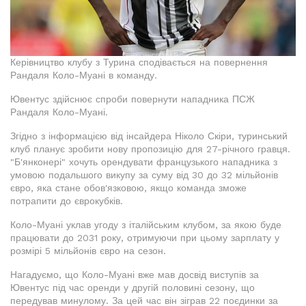
Керівництво клубу з Турина сподівається на повернення
Рандаля Коло-Муані в команду.
Ювентус здійснює спроби повернути нападника ПСЖ
Рандаля Коло-Муані.
Згідно з інформацією від інсайдера Ніколо Скіри, туринський
клуб планує зробити нову пропозицію для 27-річного гравця.
"Б'янконері" хочуть орендувати французького нападника з
умовою подальшого викупу за суму від 30 до 32 мільйонів
євро, яка стане обов'язковою, якщо команда зможе
потрапити до єврокубків.
Коло-Муані уклав угоду з італійським клубом, за якою буде
працювати до 2031 року, отримуючи при цьому зарплату у
розмірі 5 мільйонів євро на сезон.
Нагадуємо, що Коло-Муані вже мав досвід виступів за
Ювентус під час оренди у другій половині сезону, що
передував минулому. За цей час він зіграв 22 поєдинки за