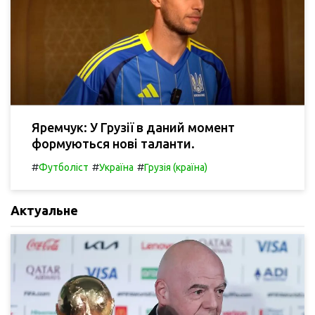
Яремчук: У Грузії в даний момент
формуються нові таланти.
#
#
#
Футболіст
Україна
Грузія (країна)
Актуальне