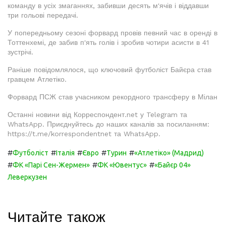
команду в усіх змаганнях, забивши десять м'ячів і віддавши
три гольові передачі.
У попередньому сезоні форвард провів певний час в оренді в
Тоттенхемі, де забив п'ять голів і зробив чотири асисти в 41
зустрічі.
Раніше повідомлялося, що ключовий футболіст Байєра став
гравцем Атлетіко.
Форвард ПСЖ став учасником рекордного трансферу в Мілан
Останні новини від Корреспондент.net у Telegram та
WhatsApp. Приєднуйтесь до наших каналів за посиланням:
https://t.me/korrespondentnet та WhatsApp.
#
#
#
#
#
Футболіст
Італія
Євро
Турин
«Атлетіко» (Мадрид)
#
#
#
ФК «Парі Сен-Жермен»
ФК «Ювентус»
«Байєр 04»
Леверкузен
Читайте також