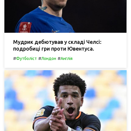
Мудрик дебютував у складі Челсі:
подробиці гри проти Ювентуса.
#
#
#
Футболіст
Лондон
Англія