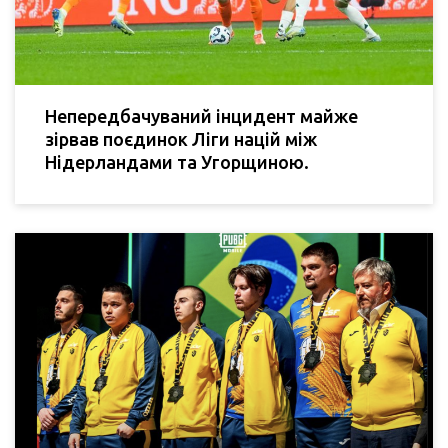
Непередбачуваний інцидент майже
зірвав поєдинок Ліги націй між
Нідерландами та Угорщиною.