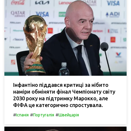
Інфантіно піддався критиці за нібито
наміри обміняти фінал Чемпіонату світу
2030 року на підтримку Марокко, але
ФІФА це категорично спростувала.
#
#
#
Іспанія
Португалія
Швейцарія