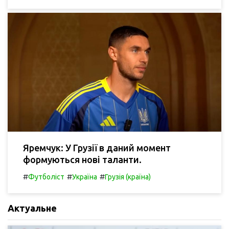
Яремчук: У Грузії в даний момент
формуються нові таланти.
#
#
#
Футболіст
Україна
Грузія (країна)
Актуальне