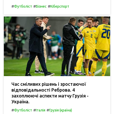
#
#
#
Футболіст
Бізнес
Кіберспорт
Час сміливих рішень і зростаючої
відповідальності Реброва. 4
захоплюючі аспекти матчу Грузія -
Україна.
#
#
#
Футболіст
Італія
Грузія (країна)