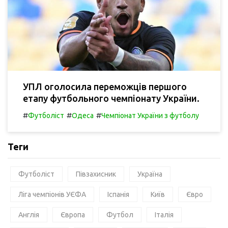
УПЛ оголосила переможців першого
етапу футбольного чемпіонату України.
#
#
#
Футболіст
Одеса
Чемпіонат України з футболу
Теги
Футболіст
Півзахисник
Україна
Ліга чемпіонів УЄФА
Іспанія
Київ
Євро
Англія
Європа
Футбол
Італія