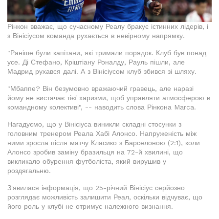
Рінкон вважає, що сучасному Реалу бракує істинних лідерів, і
з Вінісіусом команда рухається в невірному напрямку.
"Раніше були капітани, які тримали порядок. Клуб був понад
усе. Ді Стефано, Кріштіану Роналду, Рауль пішли, але
Мадрид рухався далі. А з Вінісіусом клуб збився зі шляху.
"Мбаппе? Він безумовно вражаючий гравець, але наразі
йому не вистачає тієї харизми, щоб управляти атмосферою в
командному колективі", -- наводить слова Рінкона Marca.
Нагадуємо, що у Вінісіуса виникли складні стосунки з
головним тренером Реала Хабі Алонсо. Напруженість між
ними зросла після матчу Класико з Барселоною (2:1), коли
Алонсо зробив заміну бразильця на 72-й хвилині, що
викликало обурення футболіста, який вирушив у
роздягальню.
З'явилася інформація, що 25-річний Вінісіус серйозно
розглядає можливість залишити Реал, оскільки відчуває, що
його роль у клубі не отримує належного визнання.