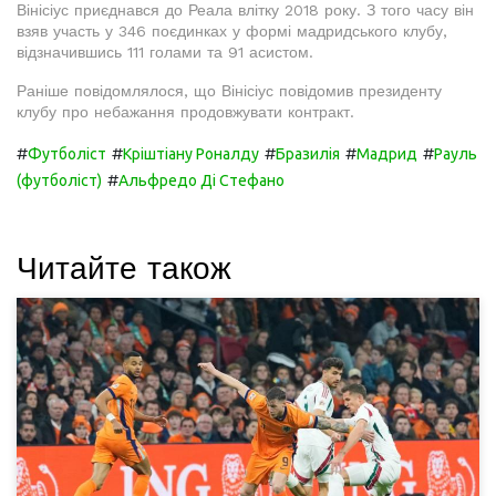
Вінісіус приєднався до Реала влітку 2018 року. З того часу він
взяв участь у 346 поєдинках у формі мадридського клубу,
відзначившись 111 голами та 91 асистом.
Раніше повідомлялося, що Вінісіус повідомив президенту
клубу про небажання продовжувати контракт.
#
#
#
#
#
Футболіст
Кріштіану Роналду
Бразилія
Мадрид
Рауль
#
(футболіст)
Альфредо Ді Стефано
Читайте також