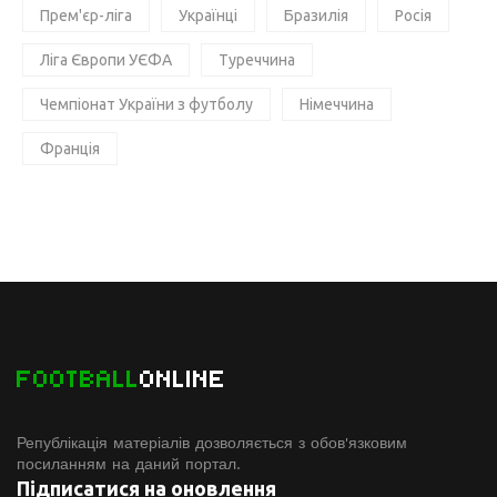
Прем'єр-ліга
Українці
Бразилія
Росія
Ліга Європи УЄФА
Туреччина
Чемпіонат України з футболу
Німеччина
Франція
FOOTBALL
ONLINE
Републікація матеріалів дозволяється з обов'язковим
посиланням на даний портал.
Підписатися на оновлення