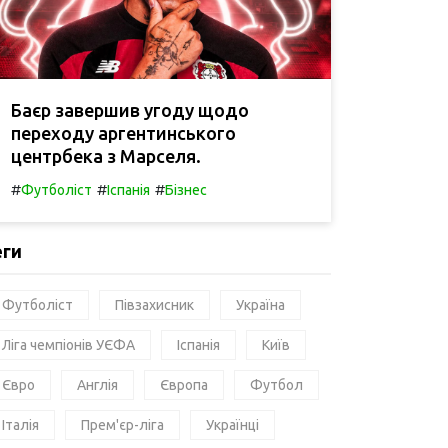
Баєр завершив угоду щодо
переходу аргентинського
центрбека з Марселя.
#
#
#
Футболіст
Іспанія
Бізнес
еги
Футболіст
Півзахисник
Україна
Ліга чемпіонів УЄФА
Іспанія
Київ
Євро
Англія
Європа
Футбол
Італія
Прем'єр-ліга
Українці