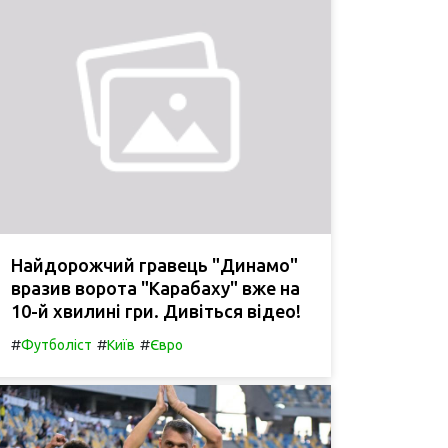
Найдорожчий гравець "Динамо"
вразив ворота "Карабаху" вже на
10-й хвилині гри. Дивіться відео!
#
#
#
Футболіст
Київ
Євро