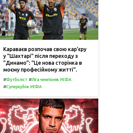
Караваєв розпочав свою кар'єру
у "Шахтарі" після переходу з
"Динамо": "Це нова сторінка в
моєму професійному житті".
#
#
Футболіст
Ліга чемпіонів УЄФА
#
Суперкубок УЄФА