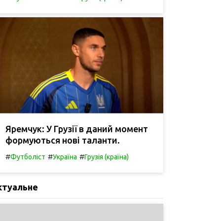
Яремчук: У Грузії в даний момент
формуються нові таланти.
#
#
#
Футболіст
Україна
Грузія (країна)
ктуальне