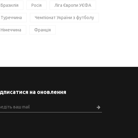
Бразилія
Росія
Ліга Європи УЄФА
Туреччина
Чемпіонат України з футболу
Німеччина
Франція
ідписатися на оновлення