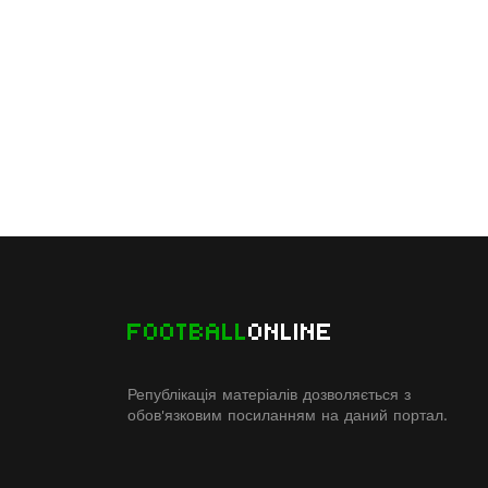
FOOTBALL
ONLINE
Републікація матеріалів дозволяється з
обов'язковим посиланням на даний портал.