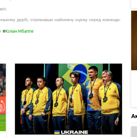
іті.
изькому дербі, отримавши найнижчу оцінку серед команди.
#
е
Кіліан Мбаппе
А