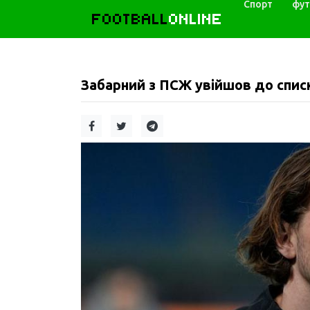
Спорт
фут
FOOTBALL
ONLINE
Забарний з ПСЖ увійшов до списк