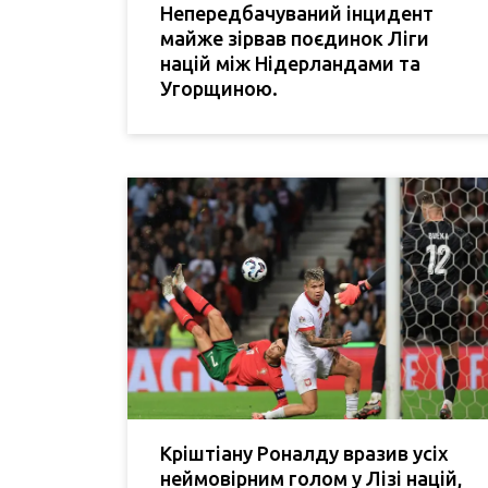
Непередбачуваний інцидент
майже зірвав поєдинок Ліги
націй між Нідерландами та
Угорщиною.
Кріштіану Роналду вразив усіх
неймовірним голом у Лізі націй,