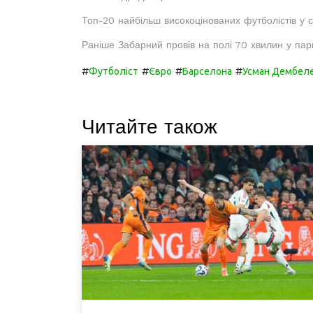
Топ-20 найбільш високоцінованих футболістів у св
Раніше Забарний провів на полі 70 хвилин у пар
#
#
#
#
Футболіст
Євро
Барселона
Усман Дембел
Читайте також