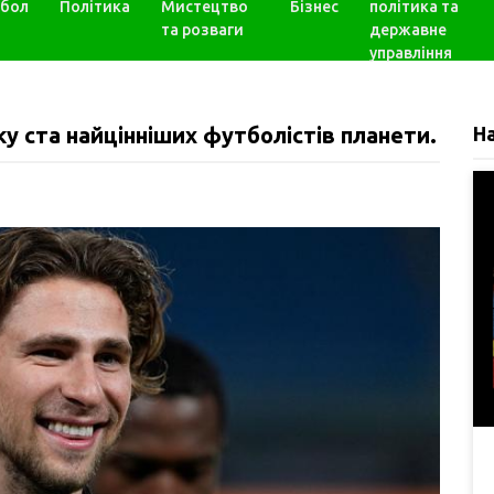
бол
Політика
Мистецтво
Бізнес
політика та
та розваги
державне
управління
у ста найцінніших футболістів планети.
Н