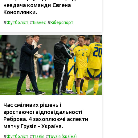
невдача команди Євгена
Коноплянки.
#
#
#
Футболіст
Бізнес
Кіберспорт
Час сміливих рішень і
зростаючої відповідальності
Реброва. 4 захоплюючі аспекти
матчу Грузія - Україна.
#
#
#
Футболіст
Італія
Грузія (країна)