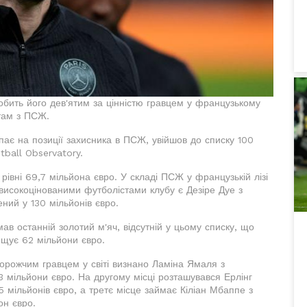
обить його дев'ятим за цінністю гравцем у французькому
там з ПСЖ.
пає на позиції захисника в ПСЖ, увійшов до списку 100
tball Observatory.
рівні 69,7 мільйона євро. У складі ПСЖ у французькій лізі
 високоцінованими футболістами клубу є Дезіре Дуе з
ний у 130 мільйонів євро.
в останній золотий м'яч, відсутній у цьому списку, що
ищує 62 мільйони євро.
дорожчим гравцем у світі визнано Ламіна Ямаля з
3 мільйони євро. На другому місці розташувався Ерлінг
5 мільйонів євро, а третє місце займає Кіліан Мбаппе з
он євро.