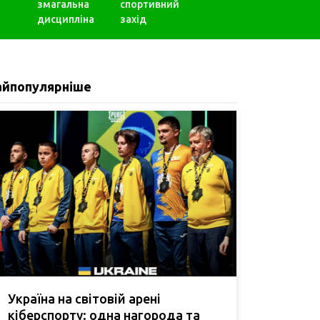
змагальна
спортивний
дисципліна
захід
айпопулярніше
Україна на світовій арені
кіберспорту: одна нагорода та