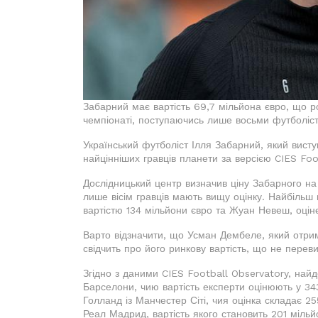
Забарний має вартість 69,7 мільйона євро, що р
чемпіонаті, поступаючись лише восьми футболіс
Український футболіст Ілля Забарний, який висту
найцінніших гравців планети за версією CIES Foo
Дослідницький центр визначив ціну Забарного на 
лише вісім гравців мають вищу оцінку. Найбільш
вартістю 134 мільйони євро та Жуан Невеш, оціне
Варто відзначити, що Усман Дембеле, який отрима
свідчить про його ринкову вартість, що не перев
Згідно з даними CIES Football Observatory, най
Барселони, чию вартість експерти оцінюють у 34
Голланд із Манчестер Сіті, чия оцінка складає 25
Реал Мадрид, вартість якого становить 201 мільй