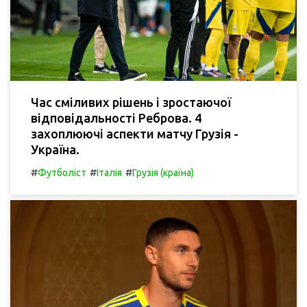
Час сміливих рішень і зростаючої
відповідальності Реброва. 4
захоплюючі аспекти матчу Грузія -
Україна.
#
#
#
Футболіст
Італія
Грузія (країна)