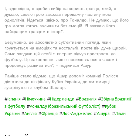
І, відповідно, я зробив вибір на користь гравця, який, я
думаю, своєю грою закохав переважну частину моїх
однолітків. Йдеться, звісно, про Роналдо. Не думаю, що його
гра могла когось залишити без емоцій. Я вважаю його
найкращим гравцем в історії.
Безумовно, це абсолютно суб'єктивний погляд, який
ґрунтується на емоціях та ностальгії, проте він дуже щирий.
Саме завдяки цій особі я вперше відчув пристрасть до
футболу. Це захоплення лише посилювалося з часом і
продовжує розвиватися", - поділився Ашур.
Раніше стало відомо, що Ашур допоміг команді Полісся
дістатися до півфіналу Кубка України, де житомирці
зустрінуться з клубом Шахтар.
#
#
#
#
#
Іспанія
Німеччина
Нідерланди
Бразилія
Збірна Бразилії
#
#
з футболу
Роналду (бразильський футболіст)
Кубок
#
#
#
#
#
України
Англія
Франція
Лос-Анджелес
Ашура.
Ліван