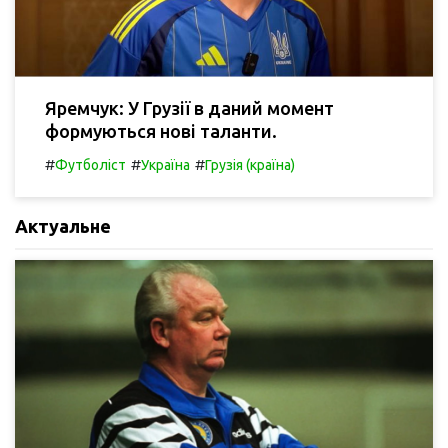
Яремчук: У Грузії в даний момент
формуються нові таланти.
#
#
#
Футболіст
Україна
Грузія (країна)
Актуальне