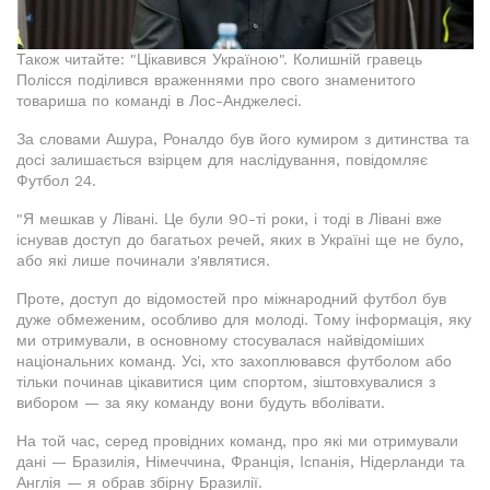
Також читайте: "Цікавився Україною". Колишній гравець
Полісся поділився враженнями про свого знаменитого
товариша по команді в Лос-Анджелесі.
За словами Ашура, Роналдо був його кумиром з дитинства та
досі залишається взірцем для наслідування, повідомляє
Футбол 24.
"Я мешкав у Лівані. Це були 90-ті роки, і тоді в Лівані вже
існував доступ до багатьох речей, яких в Україні ще не було,
або які лише починали з'являтися.
Проте, доступ до відомостей про міжнародний футбол був
дуже обмеженим, особливо для молоді. Тому інформація, яку
ми отримували, в основному стосувалася найвідоміших
національних команд. Усі, хто захоплювався футболом або
тільки починав цікавитися цим спортом, зіштовхувалися з
вибором — за яку команду вони будуть вболівати.
На той час, серед провідних команд, про які ми отримували
дані — Бразилія, Німеччина, Франція, Іспанія, Нідерланди та
Англія — я обрав збірну Бразилії.