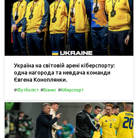
Україна на світовій арені кіберспорту:
одна нагорода та невдача команди
Євгена Коноплянки.
#
#
#
Футболіст
Бізнес
Кіберспорт