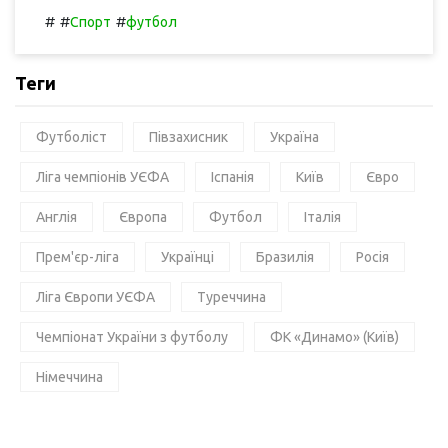
#
#
#
Спорт
футбол
Теги
Футболіст
Півзахисник
Україна
Ліга чемпіонів УЄФА
Іспанія
Київ
Євро
Англія
Європа
Футбол
Італія
Прем'єр-ліга
Українці
Бразилія
Росія
Ліга Європи УЄФА
Туреччина
Чемпіонат України з футболу
ФК «Динамо» (Київ)
Німеччина