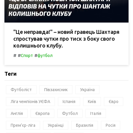
"Це неправда!" – новий гравець Шахтаря
спростував чутки про тиск з боку свого
колишнього клубу.
#
#
#
Спорт
футбол
Теги
Футболіст
Півзахисник
Україна
Ліга чемпіонів УЄФА
Іспанія
Київ
Євро
Англія
Європа
Футбол
Італія
Прем'єр-ліга
Українці
Бразилія
Росія