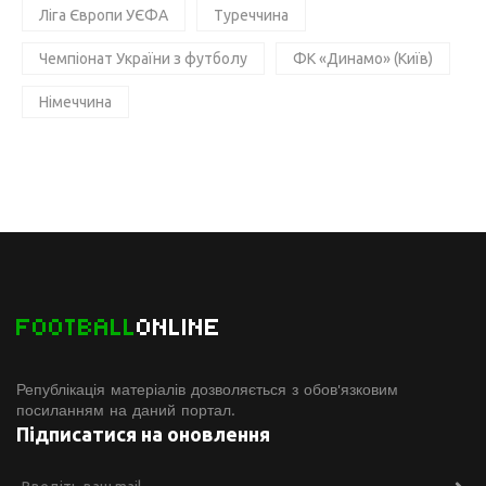
Ліга Європи УЄФА
Туреччина
Чемпіонат України з футболу
ФК «Динамо» (Київ)
Німеччина
FOOTBALL
ONLINE
Републікація матеріалів дозволяється з обов'язковим
посиланням на даний портал.
Підписатися на оновлення