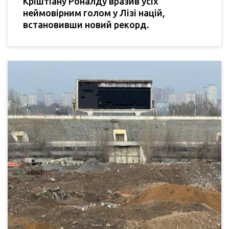
Кріштіану Роналду вразив усіх
неймовірним голом у Лізі націй,
встановивши новий рекорд.