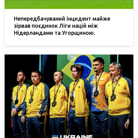
Непередбачуваний інцидент майже
зірвав поєдинок Ліги націй між
Нідерландами та Угорщиною.