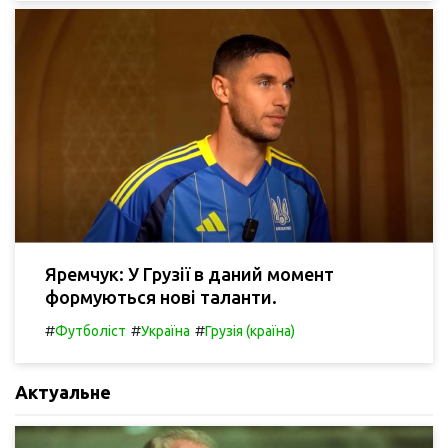
Яремчук: У Грузії в даний момент
формуються нові таланти.
#
#
#
Футболіст
Україна
Грузія (країна)
Актуальне