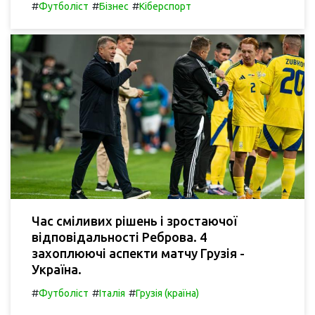
#
#
#
Футболіст
Бізнес
Кіберспорт
Час сміливих рішень і зростаючої
відповідальності Реброва. 4
захоплюючі аспекти матчу Грузія -
Україна.
#
#
#
Футболіст
Італія
Грузія (країна)