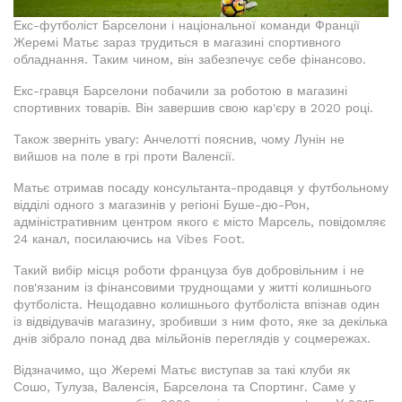
Екс-футболіст Барселони і національної команди Франції
Жеремі Матьє зараз трудиться в магазині спортивного
обладнання. Таким чином, він забезпечує себе фінансово.
Екс-гравця Барселони побачили за роботою в магазині
спортивних товарів. Він завершив свою кар'єру в 2020 році.
Також зверніть увагу: Анчелотті пояснив, чому Лунін не
вийшов на поле в грі проти Валенсії.
Матьє отримав посаду консультанта-продавця у футбольному
відділі одного з магазинів у регіоні Буше-дю-Рон,
адміністративним центром якого є місто Марсель, повідомляє
24 канал, посилаючись на Vibes Foot.
Такий вибір місця роботи француза був добровільним і не
пов'язаним із фінансовими труднощами у житті колишнього
футболіста. Нещодавно колишнього футболіста впізнав один
із відвідувачів магазину, зробивши з ним фото, яке за декілька
днів зібрало понад два мільйонів переглядів у соцмережах.
Відзначимо, що Жеремі Матьє виступав за такі клуби як
Сошо, Тулуза, Валенсія, Барселона та Спортинг. Саме у