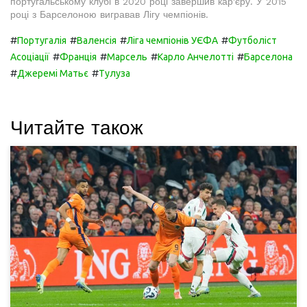
португальському клубі в 2020 році завершив кар'єру. У 2015
році з Барселоною вигравав Лігу чемпіонів.
#
#
#
#
Португалія
Валенсія
Ліга чемпіонів УЄФА
Футболіст
#
#
#
#
Асоціації
Франція
Марсель
Карло Анчелотті
Барселона
#
#
Джеремі Матьє
Тулуза
Читайте також