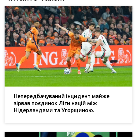
Непередбачуваний інцидент майже
зірвав поєдинок Ліги націй між
Нідерландами та Угорщиною.