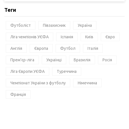
Теги
Футболіст
Півзахисник
Україна
Ліга чемпіонів УЄФА
Іспанія
Київ
Євро
Англія
Європа
Футбол
Італія
Прем'єр-ліга
Українці
Бразилія
Росія
Ліга Європи УЄФА
Туреччина
Чемпіонат України з футболу
Німеччина
Франція