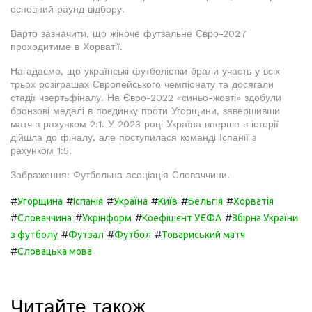
основний раунд відбору.
Варто зазначити, що жіноче футзальне Євро-2027
проходитиме в Хорватії.
Нагадаємо, що українські футболістки брали участь у всіх
трьох розіграшах Європейського чемпіонату та досягали
стадії чвертьфіналу. На Євро-2022 «синьо-жовті» здобули
бронзові медалі в поєдинку проти Угорщини, завершивши
матч з рахунком 2:1. У 2023 році Україна вперше в історії
дійшла до фіналу, але поступилася команді Іспанії з
рахунком 1:5.
Зображення: Футбольна асоціація Словаччини.
#
#
#
#
#
#
Угорщина
Іспанія
Україна
Київ
Бельгія
Хорватія
#
#
#
#
Словаччина
Укрінформ
Коефіцієнт УЄФА
Збірна України
#
#
#
з футболу
Футзал
Футбол
Товариський матч
#
Словацька мова
Читайте також