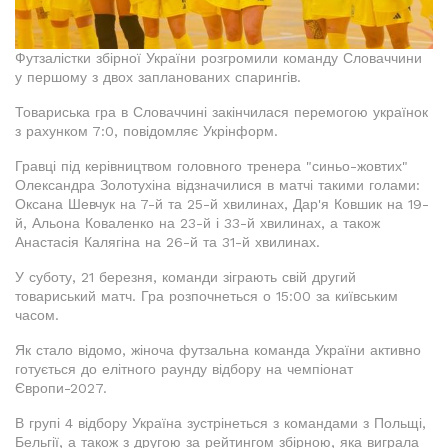
Футзалістки збірної України розгромили команду Словаччини
у першому з двох запланованих спарингів.
Товариська гра в Словаччині закінчилася перемогою українок
з рахунком 7:0, повідомляє Укрінформ.
Гравці під керівництвом головного тренера "синьо-жовтих"
Олександра Золотухіна відзначилися в матчі такими голами:
Оксана Шевчук на 7-й та 25-й хвилинах, Дар'я Ковшик на 19-
й, Альона Коваленко на 23-й і 33-й хвилинах, а також
Анастасія Калягіна на 26-й та 31-й хвилинах.
У суботу, 21 березня, команди зіграють свій другий
товариський матч. Гра розпочнеться о 15:00 за київським
часом.
Як стало відомо, жіноча футзальна команда України активно
готується до елітного раунду відбору на чемпіонат
Європи-2027.
В групі 4 відбору Україна зустрінеться з командами з Польщі,
Бельгії, а також з другою за рейтингом збірною, яка виграла