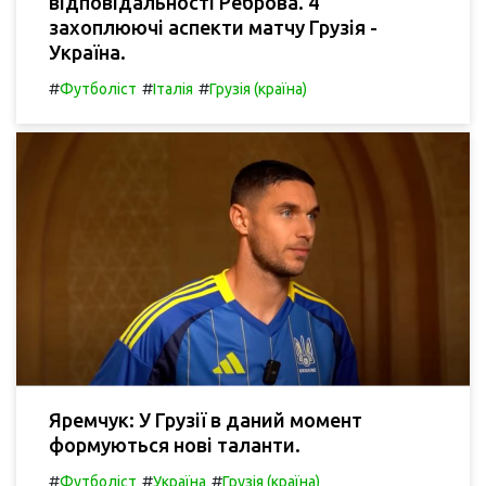
відповідальності Реброва. 4
захоплюючі аспекти матчу Грузія -
Україна.
#
#
#
Футболіст
Італія
Грузія (країна)
Яремчук: У Грузії в даний момент
формуються нові таланти.
#
#
#
Футболіст
Україна
Грузія (країна)