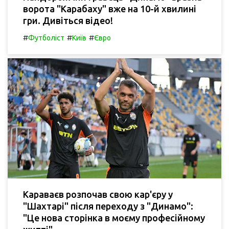
ворота "Карабаху" вже на 10-й хвилині
гри. Дивіться відео!
#
#
#
Футболіст
Київ
Євро
Караваєв розпочав свою кар'єру у
"Шахтарі" після переходу з "Динамо":
"Це нова сторінка в моєму професійному