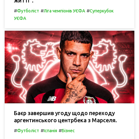
житті".
#
#
#
Футболіст
Ліга чемпіонів УЄФА
Суперкубок
УЄФА
Баєр завершив угоду щодо переходу
аргентинського центрбека з Марселя.
#
#
#
Футболіст
Іспанія
Бізнес