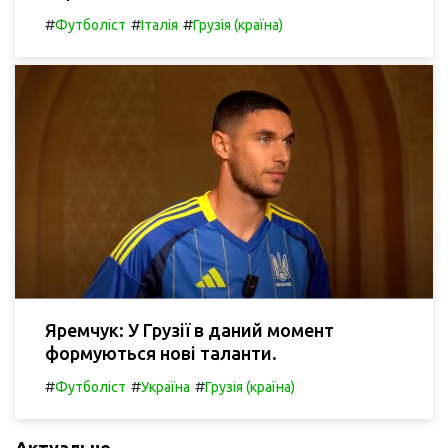
#
#
#
Футболіст
Італія
Грузія (країна)
Яремчук: У Грузії в даний момент
формуються нові таланти.
#
#
#
Футболіст
Україна
Грузія (країна)
Актуальне