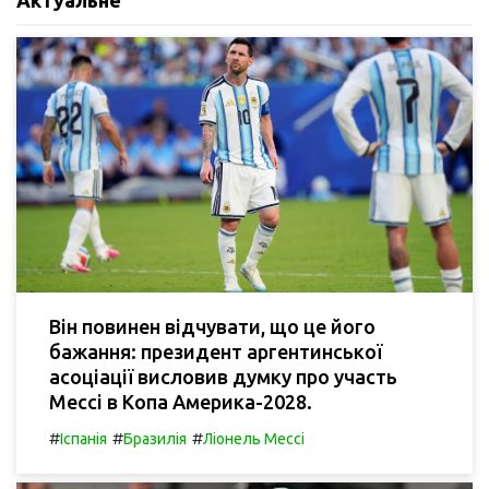
Він повинен відчувати, що це його
бажання: президент аргентинської
асоціації висловив думку про участь
Мессі в Копа Америка-2028.
#
#
#
Іспанія
Бразилія
Ліонель Мессі