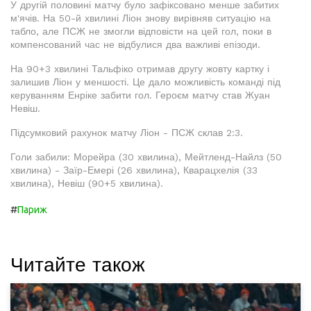
У другій половині матчу було зафіксовано менше забитих
м'ячів. На 50-й хвилині Ліон знову вирівняв ситуацію на
табло, але ПСЖ не змогли відповісти на цей гол, поки в
компенсований час не відбулися два важливі епізоди.
На 90+3 хвилині Тальфіко отримав другу жовту картку і
залишив Ліон у меншості. Це дало можливість команді під
керуванням Енріке забити гол. Героєм матчу став Жуан
Невіш.
Підсумковий рахунок матчу Ліон - ПСЖ склав 2:3.
Голи забили: Морейра (30 хвилина), Мейтленд-Найлз (50
хвилина) - Заїр-Емері (26 хвилина), Кварацхелія (33
хвилина), Невіш (90+5 хвилина).
#
Париж
Читайте також