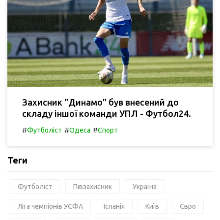
Захисник "Динамо" був внесений до
складу іншої команди УПЛ - Футбол24.
#
#
#
Футболіст
Одеса
Спорт
Теги
Футболіст
Півзахисник
Україна
Ліга чемпіонів УЄФА
Іспанія
Київ
Євро