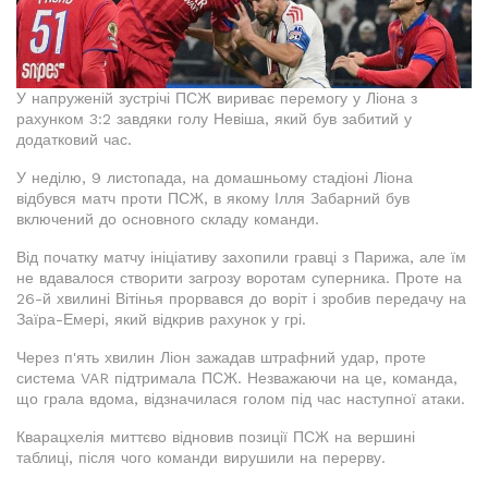
У напруженій зустрічі ПСЖ вириває перемогу у Ліона з
рахунком 3:2 завдяки голу Невіша, який був забитий у
додатковий час.
У неділю, 9 листопада, на домашньому стадіоні Ліона
відбувся матч проти ПСЖ, в якому Ілля Забарний був
включений до основного складу команди.
Від початку матчу ініціативу захопили гравці з Парижа, але їм
не вдавалося створити загрозу воротам суперника. Проте на
26-й хвилині Вітінья прорвався до воріт і зробив передачу на
Заїра-Емері, який відкрив рахунок у грі.
Через п'ять хвилин Ліон зажадав штрафний удар, проте
система VAR підтримала ПСЖ. Незважаючи на це, команда,
що грала вдома, відзначилася голом під час наступної атаки.
Кварацхелія миттєво відновив позиції ПСЖ на вершині
таблиці, після чого команди вирушили на перерву.