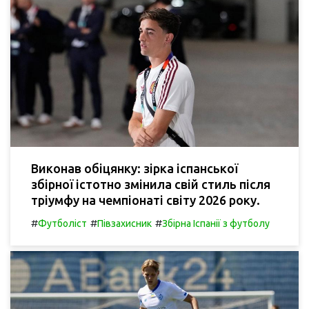
Виконав обіцянку: зірка іспанської
збірної істотно змінила свій стиль після
тріумфу на чемпіонаті світу 2026 року.
#
#
#
Футболіст
Півзахисник
Збірна Іспанії з футболу