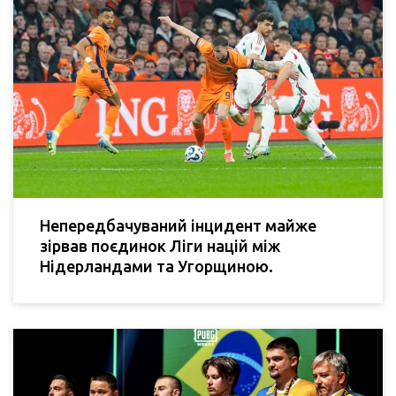
Непередбачуваний інцидент майже
зірвав поєдинок Ліги націй між
Нідерландами та Угорщиною.