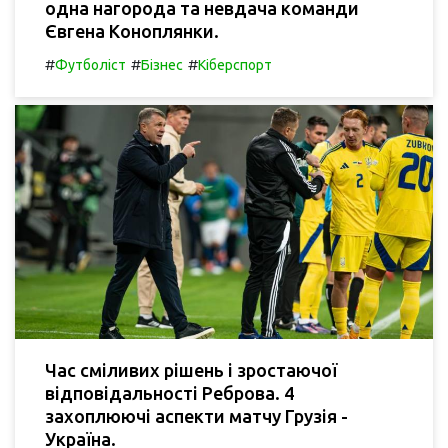
одна нагорода та невдача команди
Євгена Коноплянки.
#
#
#
Футболіст
Бізнес
Кіберспорт
Час сміливих рішень і зростаючої
відповідальності Реброва. 4
захоплюючі аспекти матчу Грузія -
Україна.