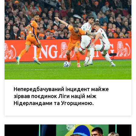
Непередбачуваний інцидент майже
зірвав поєдинок Ліги націй між
Нідерландами та Угорщиною.