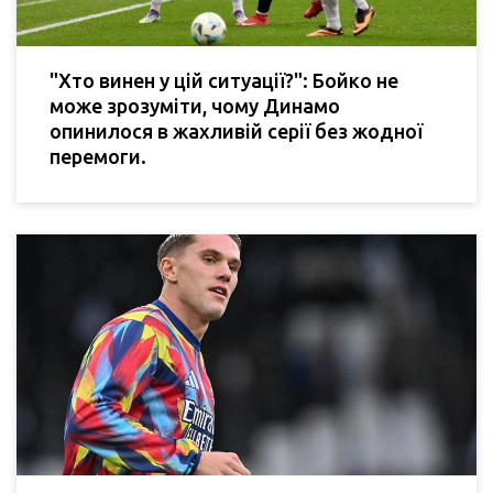
"Хто винен у цій ситуації?": Бойко не
може зрозуміти, чому Динамо
опинилося в жахливій серії без жодної
перемоги.