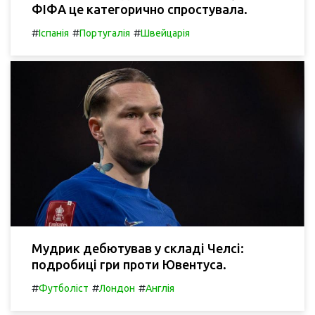
ФІФА це категорично спростувала.
#
#
#
Іспанія
Португалія
Швейцарія
Мудрик дебютував у складі Челсі:
подробиці гри проти Ювентуса.
#
#
#
Футболіст
Лондон
Англія