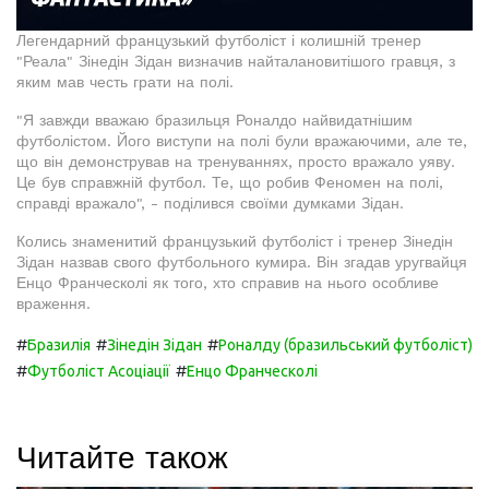
Легендарний французький футболіст і колишній тренер
"Реала" Зінедін Зідан визначив найталановитішого гравця, з
яким мав честь грати на полі.
"Я завжди вважаю бразильця Роналдо найвидатнішим
футболістом. Його виступи на полі були вражаючими, але те,
що він демонстрував на тренуваннях, просто вражало уяву.
Це був справжній футбол. Те, що робив Феномен на полі,
справді вражало", - поділився своїми думками Зідан.
Колись знаменитий французький футболіст і тренер Зінедін
Зідан назвав свого футбольного кумира. Він згадав уругвайця
Енцо Франческолі як того, хто справив на нього особливе
враження.
#
#
#
Бразилія
Зінедін Зідан
Роналду (бразильський футболіст)
#
#
Футболіст Асоціації
Енцо Франческолі
Читайте також