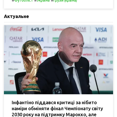
#
#
#
Футболіст
Україна
Грузія (країна)
Актуальне
Інфантіно піддався критиці за нібито
наміри обміняти фінал Чемпіонату світу
2030 року на підтримку Марокко, але