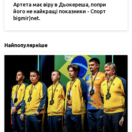
Артета має віру в Дьокереша, попри
його не найкращі показники - Спорт
bigmir)net.
Найпопулярніше