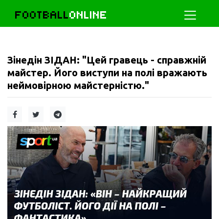
FOOTBALL
ONLINE
Зінедін ЗІДАН: "Цей гравець - справжній
майстер. Його виступи на полі вражають
неймовірною майстерністю."