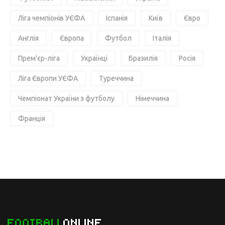
Ліга чемпіонів УЄФА
Іспанія
Київ
Євро
Англія
Європа
Футбол
Італія
Прем'єр-ліга
Українці
Бразилія
Росія
Ліга Європи УЄФА
Туреччина
Чемпіонат України з футболу
Німеччина
Франція
FOOTBALL
ONLINE