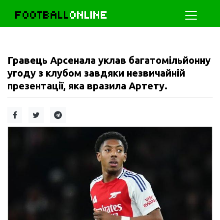
FOOTBALL
ONLINE
Гравець Арсенала уклав багатомільйонну
угоду з клубом завдяки незвичайній
презентації, яка вразила Артету.