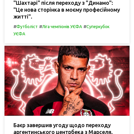
"Шахтарі" після переходу з "Динамо":
"Це нова сторінка в моєму професійному
житті".
#
#
#
Футболіст
Ліга чемпіонів УЄФА
Суперкубок
УЄФА
Баєр завершив угоду щодо переходу
аргентинського центрбека з Марселя.