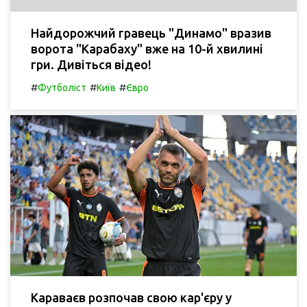
Найдорожчий гравець "Динамо" вразив
ворота "Карабаху" вже на 10-й хвилині
гри. Дивіться відео!
#
#
#
Футболіст
Київ
Євро
Караваєв розпочав свою кар'єру у