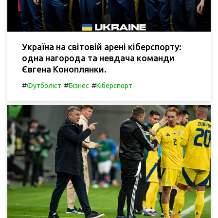
Україна на світовій арені кіберспорту:
одна нагорода та невдача команди
Євгена Коноплянки.
#
#
#
Футболіст
Бізнес
Кіберспорт