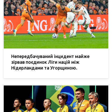
Непередбачуваний інцидент майже
зірвав поєдинок Ліги націй між
Нідерландами та Угорщиною.