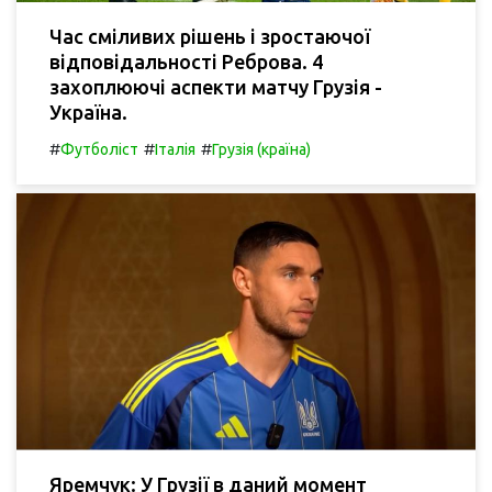
Час сміливих рішень і зростаючої
відповідальності Реброва. 4
захоплюючі аспекти матчу Грузія -
Україна.
#
#
#
Футболіст
Італія
Грузія (країна)
Яремчук: У Грузії в даний момент