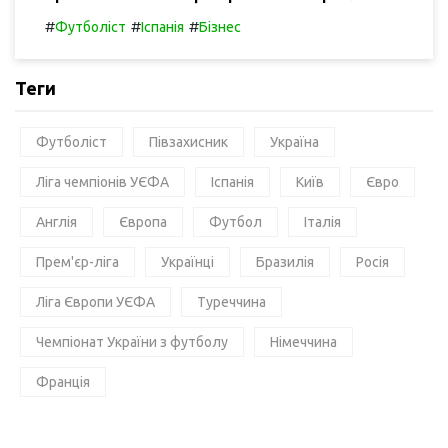
#
#
#
Футболіст
Іспанія
Бізнес
Теги
Футболіст
Півзахисник
Україна
Ліга чемпіонів УЄФА
Іспанія
Київ
Євро
Англія
Європа
Футбол
Італія
Прем'єр-ліга
Українці
Бразилія
Росія
Ліга Європи УЄФА
Туреччина
Чемпіонат України з футболу
Німеччина
Франція