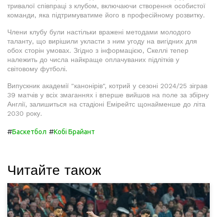
тривалої співпраці з клубом, включаючи створення особистої
команди, яка підтримуватиме його в професійному розвитку.
Члени клубу були настільки вражені методами молодого
таланту, що вирішили укласти з ним угоду на вигідних для
обох сторін умовах. Згідно з інформацією, Скеллі тепер
належить до числа найкраще оплачуваних підлітків у
світовому футболі.
Випускник академії "канонірів", котрий у сезоні 2024/25 зіграв
39 матчів у всіх змаганнях і вперше вийшов на поле за збірну
Англії, залишиться на стадіоні Емірейтс щонайменше до літа
2030 року.
#
#
Баскетбол
Кобі Брайант
Читайте також