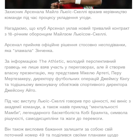
Захисник Арсенала Майлз Льюїс-Скеллі вразив керівництво
команди під час процесу укладення угоди.
Нагадаємо, що клуб Арсенал уклав новий тривалий контракт
з 18-річним оборонцем Майлзом Льюїсом-Скеллі.
Арсенал прийняв офіційне рішення стосовно несподіванки,
яка "зламала" Зінченка.
За інформацією The Athletic, молодий перспективний
гравець не лише взяв участь у переговорах, але й створив
власну презентацію, яку представив Мікелю Артеті, Перу
Мертезакеру, директору футбольних операцій Джеймсу Кінгу
та тодішньому виконувачу обов'язків спортивного директора
Джейсону Айто.
Під час виступу Льюїс-Скеллі говорив про цінності, які виніс з
академії команди, а також навів приклад "ментальності
Мамби", легендарного баскетболіста Кобі Браянта, символа
рішучості, самодисципліни та жаги до перемоги.
Він також висловив бажання залишити за собою свій
поточний номер 49 та поділився своїми планами щодо