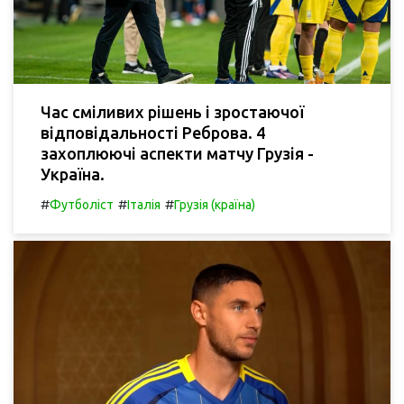
Час сміливих рішень і зростаючої
відповідальності Реброва. 4
захоплюючі аспекти матчу Грузія -
Україна.
#
#
#
Футболіст
Італія
Грузія (країна)