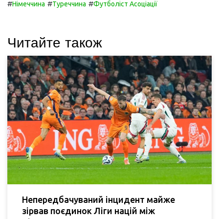
#
#
#
Німеччина
Туреччина
Футболіст Асоціації
Читайте також
Непередбачуваний інцидент майже
зірвав поєдинок Ліги націй між