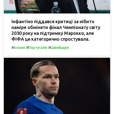
Інфантіно піддався критиці за нібито
наміри обміняти фінал Чемпіонату світу
2030 року на підтримку Марокко, але
ФІФА це категорично спростувала.
#
#
#
Іспанія
Португалія
Швейцарія