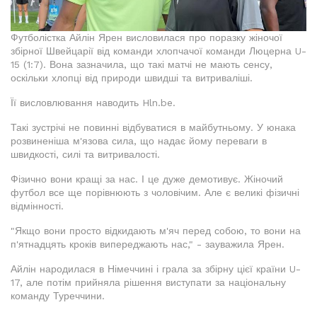
Футболістка Айлін Ярен висловилася про поразку жіночої
збірної Швейцарії від команди хлопчачої команди Люцерна U-
15 (1:7). Вона зазначила, що такі матчі не мають сенсу,
оскільки хлопці від природи швидші та витриваліші.
Її висловлювання наводить Hln.be.
Такі зустрічі не повинні відбуватися в майбутньому. У юнака
розвиненіша м'язова сила, що надає йому переваги в
швидкості, силі та витривалості.
Фізично вони кращі за нас. І це дуже демотивує. Жіночий
футбол все ще порівнюють з чоловічим. Але є великі фізичні
відмінності.
"Якщо вони просто відкидають м'яч перед собою, то вони на
п'ятнадцять кроків випереджають нас," - зауважила Ярен.
Айлін народилася в Німеччині і грала за збірну цієї країни U-
17, але потім прийняла рішення виступати за національну
команду Туреччини.