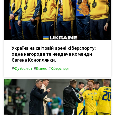
Україна на світовій арені кіберспорту:
одна нагорода та невдача команди
Євгена Коноплянки.
#
#
#
Футболіст
Бізнес
Кіберспорт