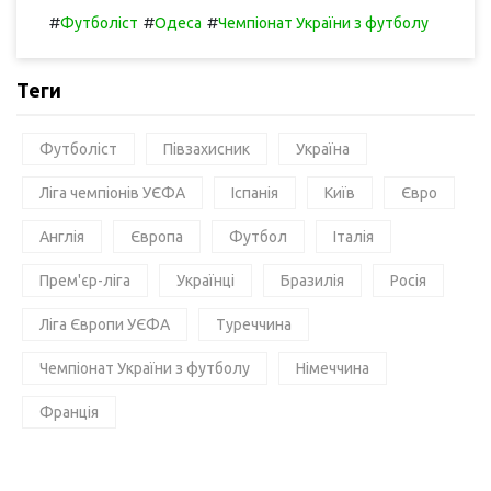
#
#
#
Футболіст
Одеса
Чемпіонат України з футболу
Теги
Футболіст
Півзахисник
Україна
Ліга чемпіонів УЄФА
Іспанія
Київ
Євро
Англія
Європа
Футбол
Італія
Прем'єр-ліга
Українці
Бразилія
Росія
Ліга Європи УЄФА
Туреччина
Чемпіонат України з футболу
Німеччина
Франція