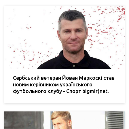
Сербський ветеран Йован Маркоскі став
новим керівником українського
футбольного клубу - Спорт bigmir)net.