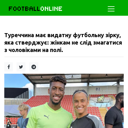
FOOTBALL
ONLINE
Туреччина має видатну футбольну зірку,
яка стверджує: жінкам не слід змагатися
з чоловіками на полі.