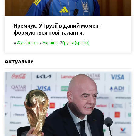
Яремчук: У Грузії в даний момент
формуються нові таланти.
#
#
#
Футболіст
Україна
Грузія (країна)
Актуальне