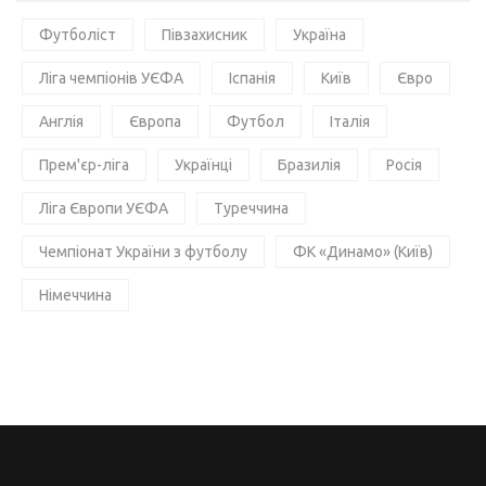
Футболіст
Півзахисник
Україна
Ліга чемпіонів УЄФА
Іспанія
Київ
Євро
Англія
Європа
Футбол
Італія
Прем'єр-ліга
Українці
Бразилія
Росія
Ліга Європи УЄФА
Туреччина
Чемпіонат України з футболу
ФК «Динамо» (Київ)
Німеччина