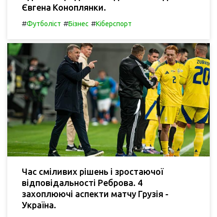
Євгена Коноплянки.
#
#
#
Футболіст
Бізнес
Кіберспорт
Час сміливих рішень і зростаючої
відповідальності Реброва. 4
захоплюючі аспекти матчу Грузія -
Україна.