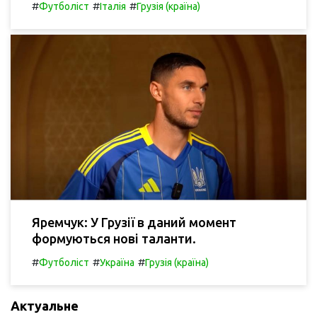
#
#
#
Футболіст
Італія
Грузія (країна)
Яремчук: У Грузії в даний момент
формуються нові таланти.
#
#
#
Футболіст
Україна
Грузія (країна)
Актуальне