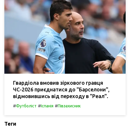
Гвардіола вмовив зіркового гравця
ЧС-2026 приєднатися до "Барселони",
відмовившись від переходу в "Реал".
#
#
#
Футболіст
Іспанія
Півзахисник
Теги