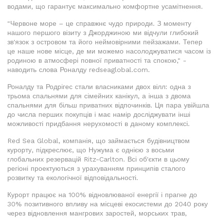
водами, що гарантує максимально комфортне усамітнення.
"Червоне море – це справжнє чудо природи. З моменту
нашого першого візиту з Джорджиною ми відчули глибокий
зв'язок з островом та його неймовірними пейзажами. Тепер
це наше нове місце, де ми можемо насолоджуватися часом із
родиною в атмосфері повної приватності та спокою," -
наводить слова Роналду redseaglobal.com.
Роналду та Родрігес стали власниками двох вілл: одна з
трьома спальнями для сімейних канікул, а інша з двома
спальнями для більш приватних відпочинків. Ця пара увійшла
до числа перших покупців і має намір досліджувати інші
можливості придбання нерухомості в даному комплексі.
Red Sea Global, компанія, що займається будівництвом
курорту, підкреслює, що Нужума є однією з восьми
глобальних резервацій Ritz-Carlton. Всі об'єкти в цьому
регіоні проектуються з урахуванням принципів сталого
розвитку та екологічної відповідальності.
Курорт працює на 100% відновлюваної енергії і прагне до
30% позитивного впливу на місцеві екосистеми до 2040 року
через відновлення мангрових заростей, морських трав,