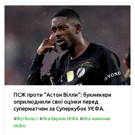
ПСЖ проти "Астон Вілли": букмекери
оприлюднили свої оцінки перед
суперматчем за Суперкубок УЄФА.
#
#
#
Футболіст
Ліга Європи УЄФА
Ліга чемпіонів
УЄФА