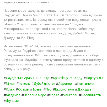
коралів і наземної рослинності.
Червоне море входить до складу програми розвитку
Саудівської Аравії Vision 2030. На цій території було відкрито
10 розкішних готелів, серед яких особливо виділяється Shura
Island з 11 курортами та гольф-полем на 18 лунок.
Міжнародний аеропорт Red Sea International забезпечує
авіасполучення з такими містами, як Доха, Дубай, Мілан,
Джидда та Ер-Ріяд.
Як зазначав OBOZ.UA, новини про весільну церемонію
Роналду та Родрігес з'явилися в листопаді. Згідно з
повідомленнями в ЗМІ, святкова подія відбудеться в соборі
Фуншала на Мадейрі, а святкування продовжиться в одному з
розкішних готелів регіону після завершення чемпіонату світу
влітку 2026 року.
#
#
#
#
Саудівська Аравія
Ер-Ріяд
Кріштіану Роналду
Португалія
#
#
#
#
#
Мілан
готель
Дубай (місто)
Аеропорт
Континент
#
#
#
#
#
#
Пляж
Острів
Трава.
Пар
Екосистема
Джидда
#
#
#
#
#
Мадейра
Червоне море
Корал
Мангрові.
Рослинність
#
Фуншал