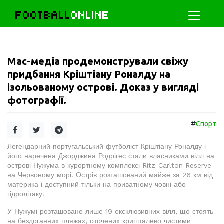
FOOTBALL
ONLINE
Мас-медіа продемонстрували свіжу
придбання Кріштіану Роналду на
ізольованому острові. Доказ у вигляді
фотографії.
#
Спорт
Легендарний португальський футболіст Кріштіану Роналду і
його наречена Джорджина Родрігес стали власниками вілл на
острові Нужума в курортному комплексі Ritz-Carlton Reserve
на Червоному морі. Острів розташований майже за 26 км від
материка і доступний тільки на приватному човні або
гідролітаку.
У Нужумі розташовано лише 19 ексклюзивних вілл, що стоять
на бездоганних пляжах, оточених кришталево чистими