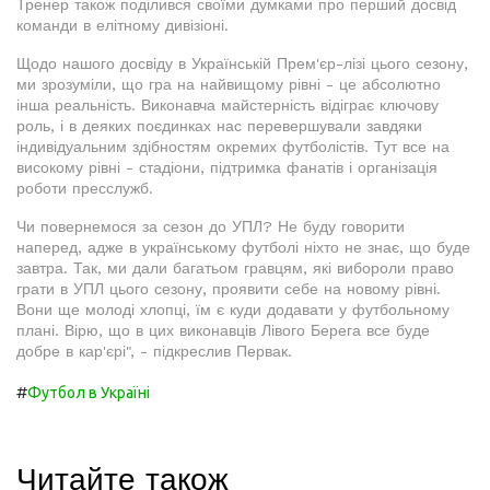
Тренер також поділився своїми думками про перший досвід
команди в елітному дивізіоні.
Щодо нашого досвіду в Українській Прем'єр-лізі цього сезону,
ми зрозуміли, що гра на найвищому рівні - це абсолютно
інша реальність. Виконавча майстерність відіграє ключову
роль, і в деяких поєдинках нас перевершували завдяки
індивідуальним здібностям окремих футболістів. Тут все на
високому рівні - стадіони, підтримка фанатів і організація
роботи пресслужб.
Чи повернемося за сезон до УПЛ? Не буду говорити
наперед, адже в українському футболі ніхто не знає, що буде
завтра. Так, ми дали багатьом гравцям, які вибороли право
грати в УПЛ цього сезону, проявити себе на новому рівні.
Вони ще молоді хлопці, їм є куди додавати у футбольному
плані. Вірю, що в цих виконавців Лівого Берега все буде
добре в кар'єрі", - підкреслив Первак.
#
Футбол в Україні
Читайте також