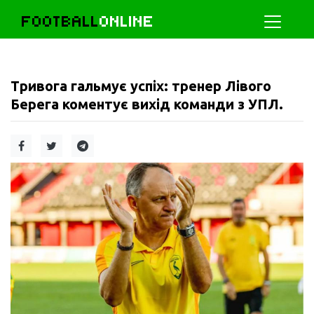
FOOTBALL
ONLINE
Тривога гальмує успіх: тренер Лівого
Берега коментує вихід команди з УПЛ.