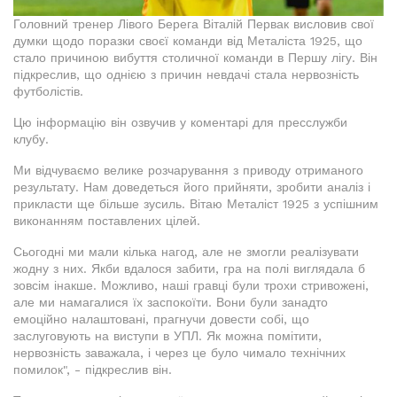
Головний тренер Лівого Берега Віталій Первак висловив свої
думки щодо поразки своєї команди від Металіста 1925, що
стало причиною вибуття столичної команди в Першу лігу. Він
підкреслив, що однією з причин невдачі стала нервозність
футболістів.
Цю інформацію він озвучив у коментарі для пресслужби
клубу.
Ми відчуваємо велике розчарування з приводу отриманого
результату. Нам доведеться його прийняти, зробити аналіз і
прикласти ще більше зусиль. Вітаю Металіст 1925 з успішним
виконанням поставлених цілей.
Сьогодні ми мали кілька нагод, але не змогли реалізувати
жодну з них. Якби вдалося забити, гра на полі виглядала б
зовсім інакше. Можливо, наші гравці були трохи стривожені,
але ми намагалися їх заспокоїти. Вони були занадто
емоційно налаштовані, прагнучи довести собі, що
заслуговують на виступи в УПЛ. Як можна помітити,
нервозність заважала, і через це було чимало технічних
помилок", - підкреслив він.