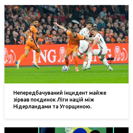
Непередбачуваний інцидент майже
зірвав поєдинок Ліги націй між
Нідерландами та Угорщиною.