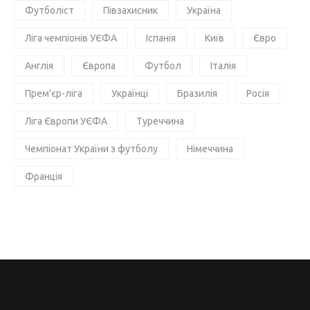
Футболіст
Півзахисник
Україна
Ліга чемпіонів УЄФА
Іспанія
Київ
Євро
Англія
Європа
Футбол
Італія
Прем'єр-ліга
Українці
Бразилія
Росія
Ліга Європи УЄФА
Туреччина
Чемпіонат України з футболу
Німеччина
Франція