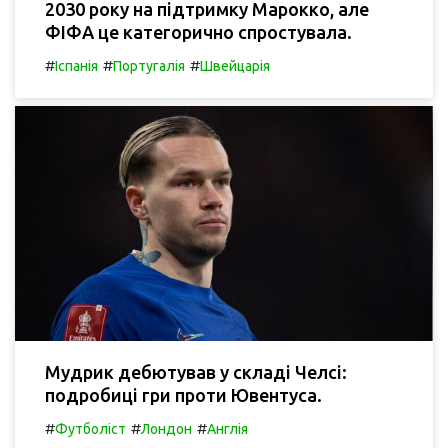
2030 року на підтримку Марокко, але
ФІФА це категорично спростувала.
#
#
#
Іспанія
Португалія
Швейцарія
Мудрик дебютував у складі Челсі:
подробиці гри проти Ювентуса.
#
#
#
Футболіст
Лондон
Англія