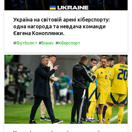
Україна на світовій арені кіберспорту:
одна нагорода та невдача команди
Євгена Коноплянки.
#
#
#
Футболіст
Бізнес
Кіберспорт