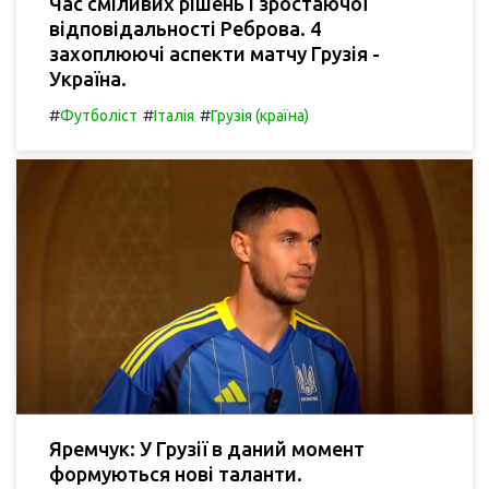
Час сміливих рішень і зростаючої
відповідальності Реброва. 4
захоплюючі аспекти матчу Грузія -
Україна.
#
#
#
Футболіст
Італія
Грузія (країна)
Яремчук: У Грузії в даний момент
формуються нові таланти.