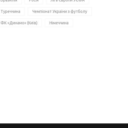
Бразилія
Росія
Ліга Європи УЄФА
Туреччина
Чемпіонат України з футболу
ФК «Динамо» (Київ)
Німеччина