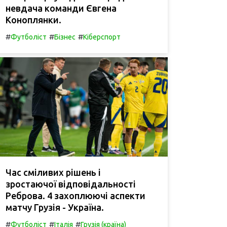
невдача команди Євгена
Коноплянки.
#
#
#
Футболіст
Бізнес
Кіберспорт
Час сміливих рішень і
зростаючої відповідальності
Реброва. 4 захоплюючі аспекти
матчу Грузія - Україна.
#
#
#
Футболіст
Італія
Грузія (країна)