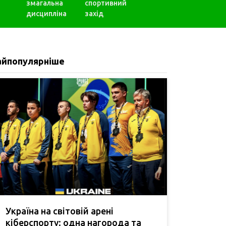
змагальна
спортивний
дисципліна
захід
айпопулярніше
Україна на світовій арені
кіберспорту: одна нагорода та