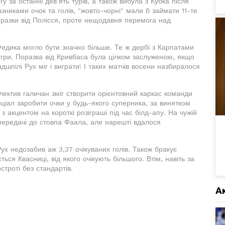
 за останні дев’ять турів, а також вибула з Кубка після
азниками очок та голів, "жовто-чорні" мали б займати 11-те
поразки від Полісся, проте нещодавня перемога над
 Федика могло бути значно більше. Те ж дербі з Карпатами
гри. Поразка від Кривбаса була цілком заслуженою, якщо
дшпілі Рух міг і виграти! І таких матчів восени назбиралося
ектив галичан зміг створити орієнтовний каркас команди
нціал заробити очки у будь-якого суперника, за винятком
, з акцентом на короткі розіграші під час білд-апу. На чужій
передачі до стовпа Фаала, але нарешті вдалося
Рух недозабив аж 3,37 очікуваних голів. Також бракує
ься Квасниці, від якого очікують більшого. Втім, навіть за
строті без стандартів.
А