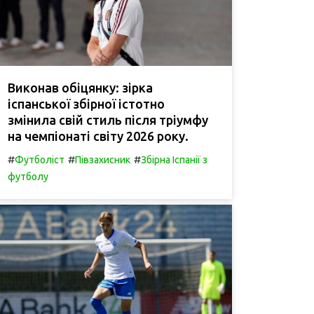
Виконав обіцянку: зірка
іспанської збірної істотно
змінила свій стиль після тріумфу
на чемпіонаті світу 2026 року.
#
#
#
Футболіст
Півзахисник
Збірна Іспанії з
футболу