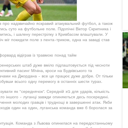
ів про надзвичайно яскравий атакувальний футбол, а також
итись суто на футбольне поле. Підопічні Віктор Скрипника і
итись, і шалену перестрілку з Кривбасом влаштували. У
 міг покидати поле з пента-триком, одна на заваді став
орвард відіграв із травмою понад тайм
тренерських штаб дуже вміло підлаштовується під чесноти
ктивний пасинг Мічіна, кроси на Будківського та
одачами на Джордана - все це працює дуже добре. От тільки
добувши всього одну перемогу в останніх шести турах.
зувати як "середнячок". Середній xG для ударів, кількість
гато іншого - луганці завжди опиняються десь посередині.
учення молодих гравців і труднощі в завершенні атак. Якби
иходів один на один, луганська команда вже б боролася за
ситуація. Команда з Львова опинилася на передостанньому