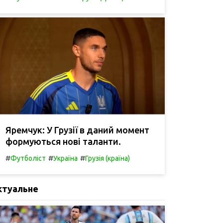
Яремчук: У Грузії в даний момент
формуються нові таланти.
#
#
#
Футболіст
Україна
Грузія (країна)
ктуальне