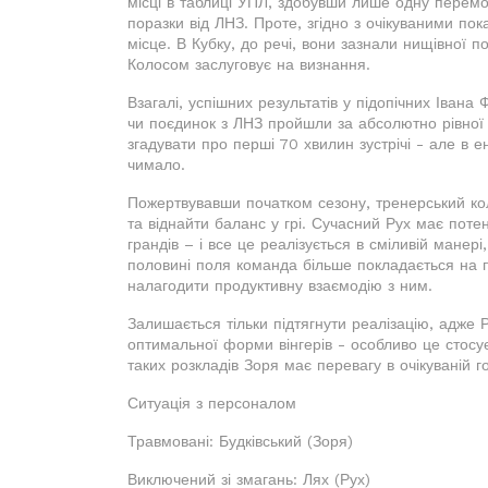
місці в таблиці УПЛ, здобувши лише одну перемогу
поразки від ЛНЗ. Проте, згідно з очікуваними пок
місце. В Кубку, до речі, вони зазнали нищівної 
Колосом заслуговує на визнання.
Взагалі, успішних результатів у підопічних Івана
чи поєдинок з ЛНЗ пройшли за абсолютно рівної 
згадувати про перші 70 хвилин зустрічі - але в ен
чимало.
Пожертвувавши початком сезону, тренерський кол
та віднайти баланс у грі. Сучасний Рух має поте
грандів – і все це реалізується в сміливій манері
половині поля команда більше покладається на 
налагодити продуктивну взаємодію з ним.
Залишається тільки підтягнути реалізацію, адже 
оптимальної форми вінгерів - особливо це стосуєт
таких розкладів Зоря має перевагу в очікуваній го
Ситуація з персоналом
Травмовані: Будківський (Зоря)
Виключений зі змагань: Лях (Рух)