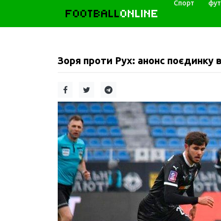
Спорт
фут
FOOTBALL
ONLINE
Зоря проти Рух: анонс поєдинку в