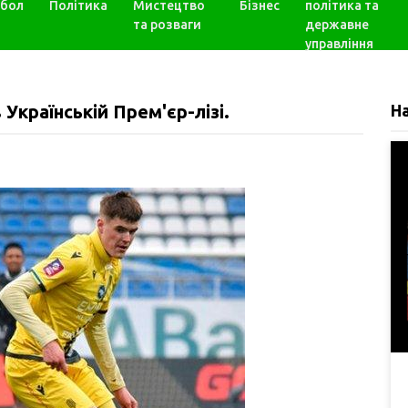
бол
Політика
Мистецтво
Бізнес
політика та
та розваги
державне
управління
 Українській Прем'єр-лізі.
Н