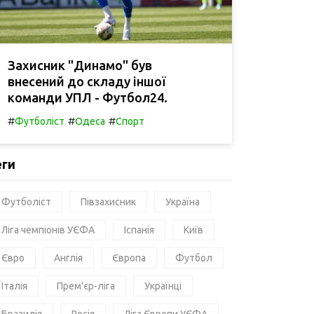
Захисник "Динамо" був
внесений до складу іншої
команди УПЛ - Футбол24.
#
#
#
Футболіст
Одеса
Спорт
еги
Футболіст
Півзахисник
Україна
Ліга чемпіонів УЄФА
Іспанія
Київ
Євро
Англія
Європа
Футбол
Італія
Прем'єр-ліга
Українці