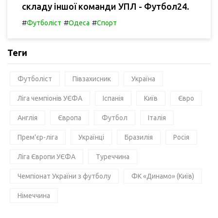
складу іншої команди УПЛ - Футбол24.
#
#
#
Футболіст
Одеса
Спорт
Теги
Футболіст
Півзахисник
Україна
Ліга чемпіонів УЄФА
Іспанія
Київ
Євро
Англія
Європа
Футбол
Італія
Прем'єр-ліга
Українці
Бразилія
Росія
Ліга Європи УЄФА
Туреччина
Чемпіонат України з футболу
ФК «Динамо» (Київ)
Німеччина