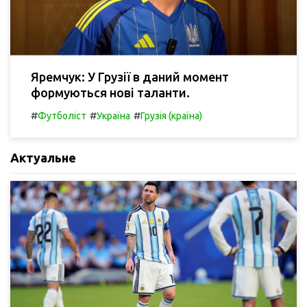
Яремчук: У Грузії в даний момент
формуються нові таланти.
#
#
#
Футболіст
Україна
Грузія (країна)
Актуальне