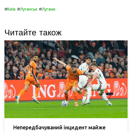
#
#
#
Київ
Луганськ
Лугани.
Читайте також
Непередбачуваний інцидент майже