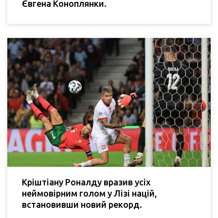
Євгена Коноплянки.
Кріштіану Роналду вразив усіх
неймовірним голом у Лізі націй,
встановивши новий рекорд.