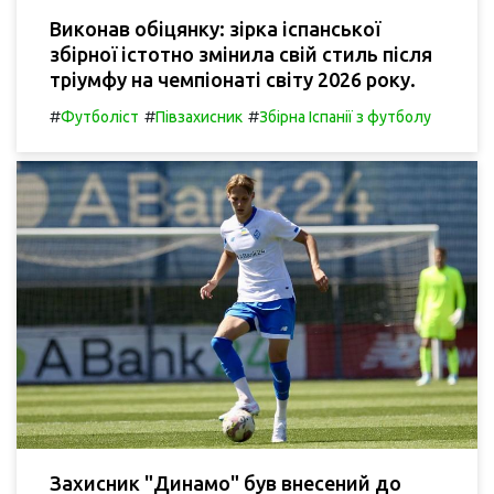
Виконав обіцянку: зірка іспанської
збірної істотно змінила свій стиль після
тріумфу на чемпіонаті світу 2026 року.
#
#
#
Футболіст
Півзахисник
Збірна Іспанії з футболу
Захисник "Динамо" був внесений до