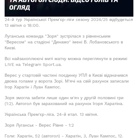
24-й тур Української Прем'єр-ліги сезону 2024/25 відбудеться
13 квітня о 18:00.
Луганська команда "Зоря" зустрілася з рівненським
"Вересом" на стадіоні "Динамо" імені В. Лобановського в
Києві.
Всі найзахоплюючі миті матчу можна переглянути в режимі
LIVE на Telegram Sport.ua.
Верес у стартовій частині поєдинку УПЛ в Києві відзначився
двома голами у ворота Зорі. М'ячі на свій рахунок записали
Ігор Харатін і Луан Кампос.
Зоря змогла забити лише один м'яч у другій половині гри
(1:2). Автогол був зарахований на рахунок Ігоря Харатіна.
Українська Прем'єр-ліга. 24-й етап. 13 квітня.
Зоря Луганськ - Верес Рівне - 1:2
Голи: Харатін, 52 (автогол) - Харатін, 3, Луан Кампос, 12.