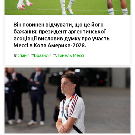
Він повинен відчувати, що це його
бажання: президент аргентинської
асоціації висловив думку про участь
Мессі в Копа Америка-2028.
#
#
#
Іспанія
Бразилія
Ліонель Мессі