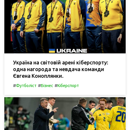
Україна на світовій арені кіберспорту:
одна нагорода та невдача команди
Євгена Коноплянки.
#
#
#
Футболіст
Бізнес
Кіберспорт