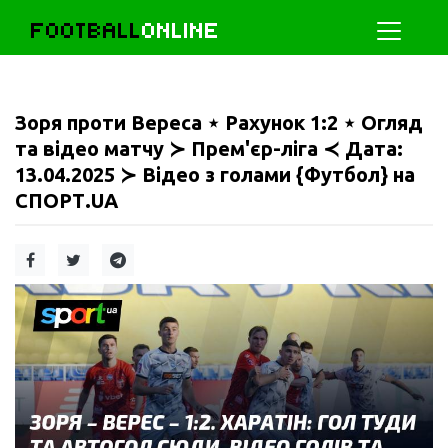
FOOTBALL
ONLINE
Зоря проти Вереса ⋆ Рахунок 1:2 ⋆ Огляд
та відео матчу ≻ Прем'єр-ліга ≺ Дата:
13.04.2025 ≻ Відео з голами {Футбол} на
СПОРТ.UA