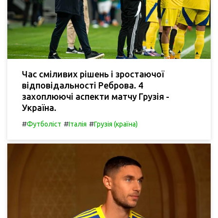
Час сміливих рішень і зростаючої
відповідальності Реброва. 4
захоплюючі аспекти матчу Грузія -
Україна.
#
#
#
Футболіст
Італія
Грузія (країна)