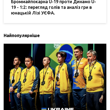
Броммайпокарна U-19 проти Динамо U-
19 - 1:2: перегляд голів та аналіз гри в
юнацькій Лізі УЄФА.
Найпопулярніше