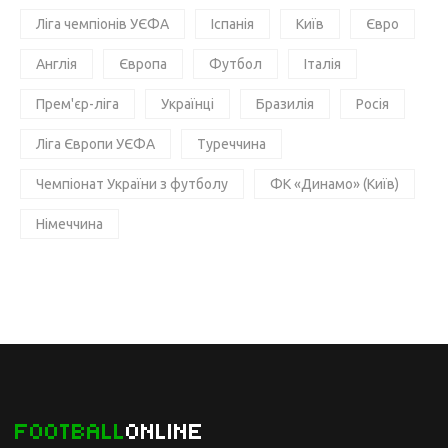
Ліга чемпіонів УЄФА
Іспанія
Київ
Євро
Англія
Європа
Футбол
Італія
Прем'єр-ліга
Українці
Бразилія
Росія
Ліга Європи УЄФА
Туреччина
Чемпіонат України з футболу
ФК «Динамо» (Київ)
Німеччина
FOOTBALL
ONLINE