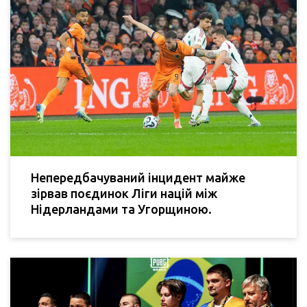
Непередбачуваний інцидент майже
зірвав поєдинок Ліги націй між
Нідерландами та Угорщиною.