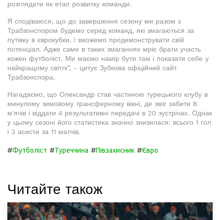
розглядати як етап розвитку команди.
Я сподіваюся, що до завершення сезону ми разом з
Трабзонспором будемо серед команд, які змагаються за
путівку в єврокубки, і зможемо продемонструвати свій
потенціал. Адже саме в таких змаганнях мріє брати участь
кожен футболіст. Ми маємо намір бути там і показати себе у
найкращому світлі”, - цитує Зубкова офіційний сайт
Трабзонспора.
Нагадаємо, що Олександр став частиною турецького клубу в
минулому зимовому трансферному вікні, де зміг забити 8
м'ячів і віддати 4 результативні передачі в 20 зустрічах. Однак
у цьому сезоні його статистика значно знизилася: всього 1 гол
і 3 асисти за 11 матчів.
#
#
#
#
Футболіст
Туреччина
Півзахисник
Євро
Читайте також