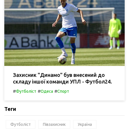
Захисник "Динамо" був внесений до
складу іншої команди УПЛ - Футбол24.
#
#
#
Футболіст
Одеса
Спорт
Теги
Футболіст
Півзахисник
Україна