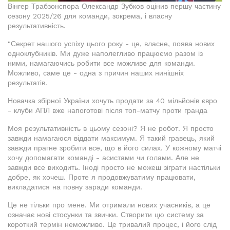
Вінгер Трабзонспора Олександр Зубков оцінив першу частину
сезону 2025/26 для команди, зокрема, і власну
результативність.
"Секрет нашого успіху цього року - це, власне, поява нових
одноклубників. Ми дуже наполегливо працюємо разом із
ними, намагаючись робити все можливе для команди.
Можливо, саме це - одна з причин наших нинішніх
результатів.
Новачка збірної України хочуть продати за 40 мільйонів євро
- клуби АПЛ вже напоготові після топ-матчу проти гранда
Моя результативність в цьому сезоні? Я не робот. Я просто
завжди намагаюся віддати максимум. Я такий гравець, який
завжди прагне зробити все, що в його силах. У кожному матчі
хочу допомагати команді - асистами чи голами. Але не
завжди все виходить. Іноді просто не можеш зіграти настільки
добре, як хочеш. Проте я продовжуватиму працювати,
викладатися на повну заради команди.
Це не тільки про мене. Ми отримали нових учасників, а це
означає нові стосунки та звички. Створити цю систему за
короткий термін неможливо. Це тривалий процес, і його слід