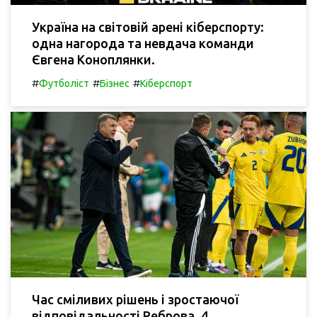
Україна на світовій арені кіберспорту:
одна нагорода та невдача команди
Євгена Коноплянки.
#
#
#
Футболіст
Бізнес
Кіберспорт
Час сміливих рішень і зростаючої
відповідальності Реброва. 4