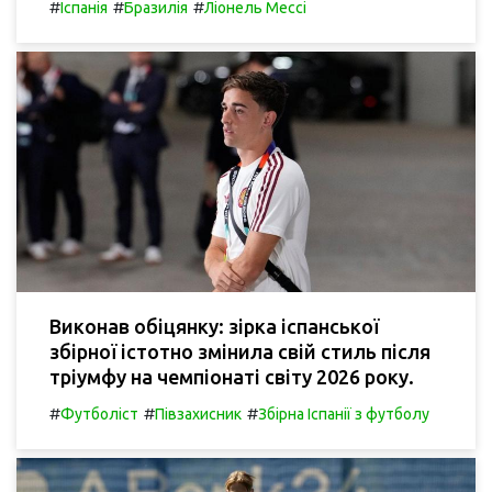
#
#
#
Іспанія
Бразилія
Ліонель Мессі
Виконав обіцянку: зірка іспанської
збірної істотно змінила свій стиль після
тріумфу на чемпіонаті світу 2026 року.
#
#
#
Футболіст
Півзахисник
Збірна Іспанії з футболу