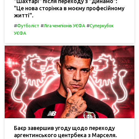
"Шахтарі" після переходу з "Динамо":
"Це нова сторінка в моєму професійному
житті".
#
#
#
Футболіст
Ліга чемпіонів УЄФА
Суперкубок
УЄФА
Баєр завершив угоду щодо переходу
аргентинського центрбека з Марселя.