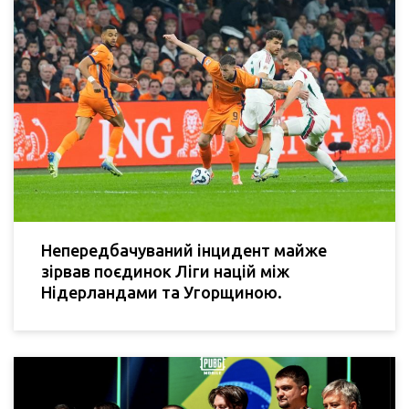
Непередбачуваний інцидент майже
зірвав поєдинок Ліги націй між
Нідерландами та Угорщиною.