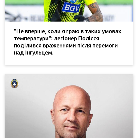
"Це вперше, коли я граю в таких умовах
температури": легіонер Полісся
поділився враженнями після перемоги
над Інгульцем.