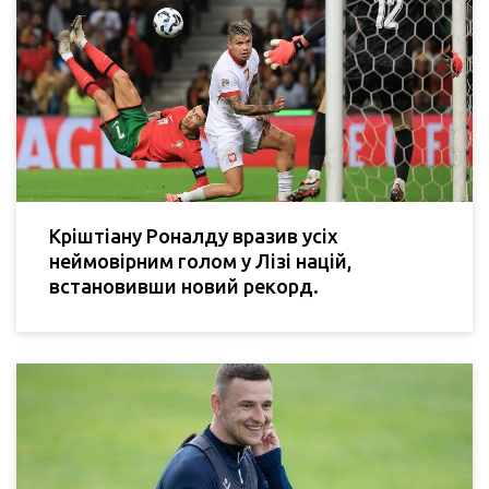
Кріштіану Роналду вразив усіх
неймовірним голом у Лізі націй,
встановивши новий рекорд.