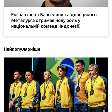
Експартнер з Барселони та донецького
Металурга отримав нову роль у
національній команді Індонезії.
Найпопулярніше