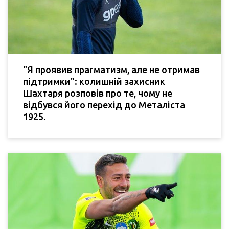
"Я проявив прагматизм, але не отримав
підтримки": колишній захисник
Шахтаря розповів про те, чому не
відбувся його перехід до Металіста
1925.