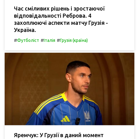
Час сміливих рішень і зростаючої
відповідальності Реброва. 4
захоплюючі аспекти матчу Грузія -
Україна.
#
#
#
Футболіст
Італія
Грузія (країна)
Яремчук: У Грузії в даний момент