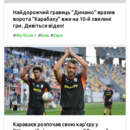
Найдорожчий гравець "Динамо" вразив
ворота "Карабаху" вже на 10-й хвилині
гри. Дивіться відео!
#
#
#
Футболіст
Київ
Євро
Караваєв розпочав свою кар'єру у