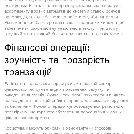
платформи Parimatch: від процесу фінансових операцій і
асортименту ігрових автоматів до системи ставок, бонусів,
промокодів, заходів безпеки та роботи служби підтримки.
Різноманітність блоків розташована випадковим чином, щоб
забезпечити максимальну унікальність тексту, при цьому
вступний та заключний блоки залишаються на своїх місцях.
Фінансові операції:
зручність та прозорість
транзакцій
Parimatch надає своїм користувачам широкий спектр
фінансових інструментів для поповнення рахунку та
виведення виграшів. Сучасні технології захисту та швидкість
проведення транзакцій роблять процес максимально зручним
та безпечним. Кожна операція супроводжується ретельною
перевіркою, що гарантує збереження персональних даних і
фінансової інформації.
Користувачі можуть обирати з різноманітних способів
платежів, що дозволяє адаптувати сервіс до індивідуальних