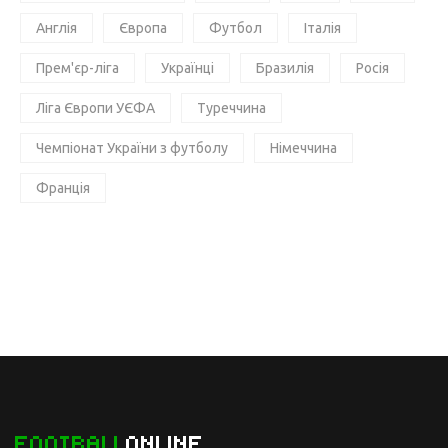
Англія
Європа
Футбол
Італія
Прем'єр-ліга
Українці
Бразилія
Росія
Ліга Європи УЄФА
Туреччина
Чемпіонат України з футболу
Німеччина
Франція
FOOTBALL
ONLINE