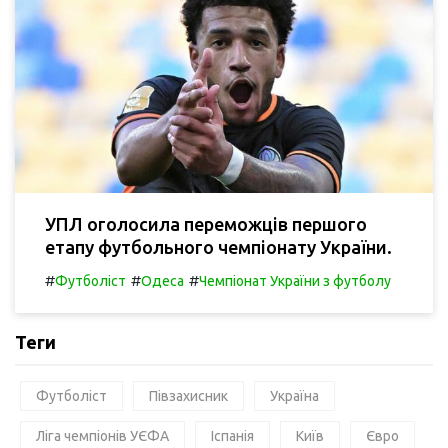
УПЛ оголосила переможців першого
етапу футбольного чемпіонату України.
#
#
#
Футболіст
Одеса
Чемпіонат України з футболу
Теги
Футболіст
Півзахисник
Україна
Ліга чемпіонів УЄФА
Іспанія
Київ
Євро