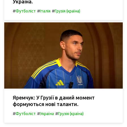
Україна.
#
#
#
Футболіст
Італія
Грузія (країна)
Яремчук: У Грузії в даний момент
формуються нові таланти.
#
#
#
Футболіст
Україна
Грузія (країна)