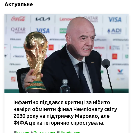
Актуальне
Інфантіно піддався критиці за нібито
наміри обміняти фінал Чемпіонату світу
2030 року на підтримку Марокко, але
ФІФА це категорично спростувала.
#
#
#
Іспанія
Португалія
Швейцарія