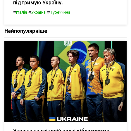
підтримую Україну.
#
#
#
Італія
Україна
Туреччина
Найпопулярніше
Україна на світовій арені кіберспорту: