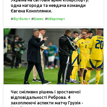
одна нагорода та невдача команди
Євгена Коноплянки.
#
#
#
Футболіст
Бізнес
Кіберспорт
Час сміливих рішень і зростаючої
відповідальності Реброва. 4
захоплюючі аспекти матчу Грузія -