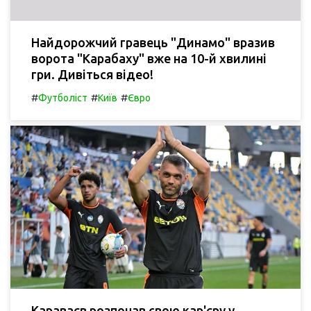
Найдорожчий гравець "Динамо" вразив
ворота "Карабаху" вже на 10-й хвилині
гри. Дивіться відео!
#
#
#
Футболіст
Київ
Євро
Караваєв розпочав свою кар'єру у