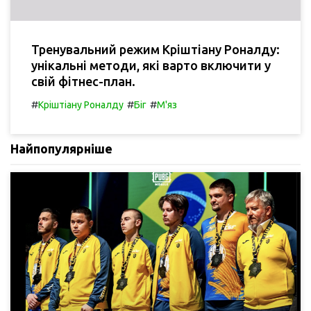
Тренувальний режим Кріштіану Роналду:
унікальні методи, які варто включити у
свій фітнес-план.
#
#
#
Кріштіану Роналду
Біг
М'яз
Найпопулярніше