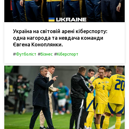
Україна на світовій арені кіберспорту:
одна нагорода та невдача команди
Євгена Коноплянки.
#
#
#
Футболіст
Бізнес
Кіберспорт