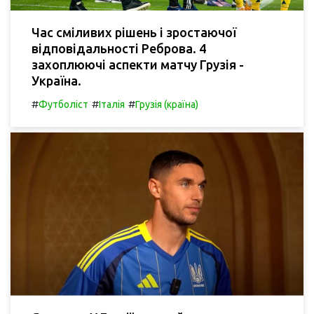
Час сміливих рішень і зростаючої
відповідальності Реброва. 4
захоплюючі аспекти матчу Грузія -
Україна.
#
#
#
Футболіст
Італія
Грузія (країна)