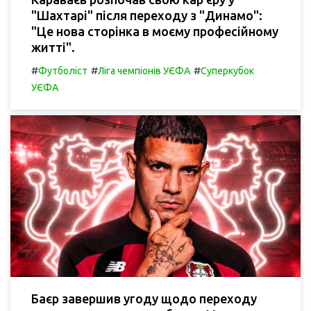
"Шахтарі" після переходу з "Динамо":
"Це нова сторінка в моєму професійному
житті".
#
#
#
Футболіст
Ліга чемпіонів УЄФА
Суперкубок
УЄФА
Баєр завершив угоду щодо переходу