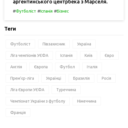
аргентинського центрбека з Марселя.
#
#
#
Футболіст
Іспанія
Бізнес
Теги
Футболіст
Півзахисник
Україна
Ліга чемпіонів УЄФА
Іспанія
Київ
Євро
Англія
Європа
Футбол
Італія
Прем'єр-ліга
Українці
Бразилія
Росія
Ліга Європи УЄФА
Туреччина
Чемпіонат України з футболу
Німеччина
Франція