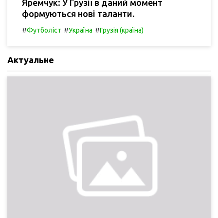
Яремчук: У Грузії в даний момент
формуються нові таланти.
#
#
#
Футболіст
Україна
Грузія (країна)
Актуальне