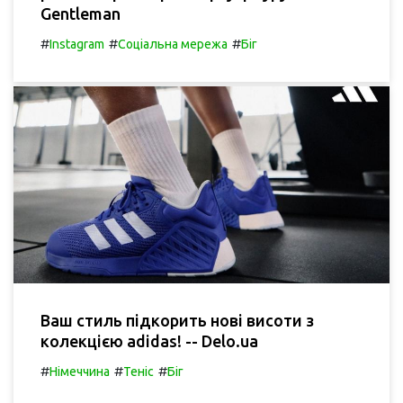
Gentleman
#
#
#
Instagram
Соціальна мережа
Біг
Ваш стиль підкорить нові висоти з
колекцією adidas! -- Delo.ua
#
#
#
Німеччина
Теніс
Біг