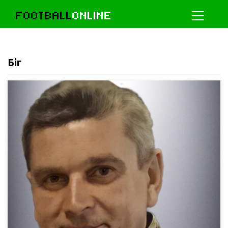
FOOTBALL
ONLINE
Біг