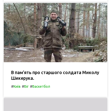
В пам'ять про старшого солдата Миколу
Шикерука.
#
#
#
Київ
Біг
Баскетбол