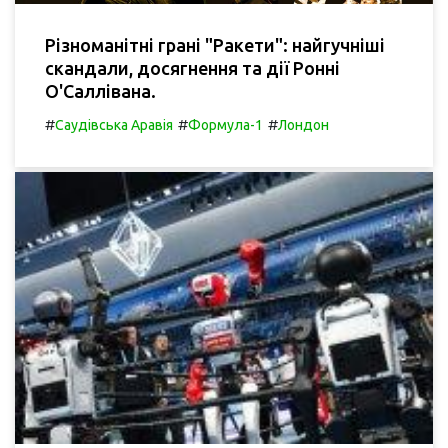
Різноманітні грані "Ракети": найгучніші
скандали, досягнення та дії Ронні
О'Саллівана.
#
#
#
Саудівська Аравія
Формула-1
Лондон