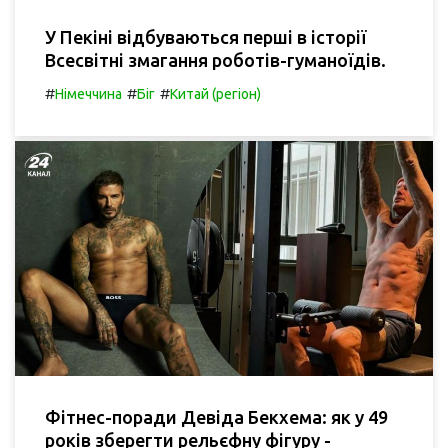
У Пекіні відбуваються перші в історії
Всесвітні змагання роботів-гуманоїдів.
#
#
#
Німеччина
Біг
Китай (регіон)
Фітнес-поради Девіда Бекхема: як у 49
років зберегти рельєфну фігуру -