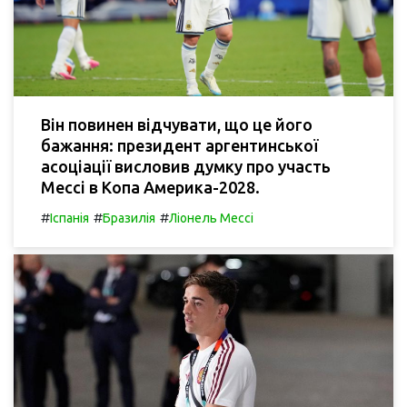
Він повинен відчувати, що це його
бажання: президент аргентинської
асоціації висловив думку про участь
Мессі в Копа Америка-2028.
#
#
#
Іспанія
Бразилія
Ліонель Мессі