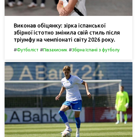
Виконав обіцянку: зірка іспанської
збірної істотно змінила свій стиль після
тріумфу на чемпіонаті світу 2026 року.
#
#
#
Футболіст
Півзахисник
Збірна Іспанії з футболу