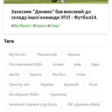
Захисник "Динамо" був внесений до
складу іншої команди УПЛ - Футбол24.
#
#
#
Футболіст
Одеса
Спорт
Теги
Футболіст
Півзахисник
Україна
Ліга чемпіонів УЄФА
Іспанія
Київ
Євро
Англія
Європа
Футбол
Італія
Прем'єр-ліга
Українці
Бразилія
Росія
Ліга Європи УЄФА
Туреччина
Чемпіонат України з футболу
ФК «Динамо» (Київ)