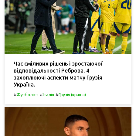
Час сміливих рішень і зростаючої
відповідальності Реброва. 4
захоплюючі аспекти матчу Грузія -
Україна.
#
#
#
Футболіст
Італія
Грузія (країна)