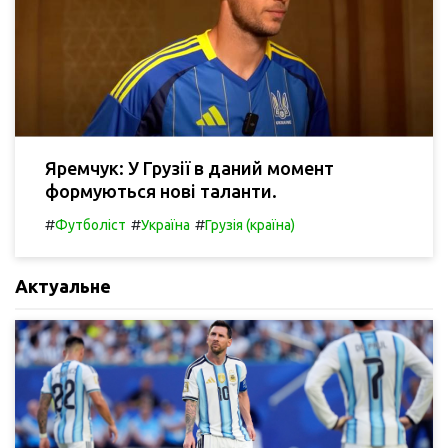
Яремчук: У Грузії в даний момент
формуються нові таланти.
#
#
#
Футболіст
Україна
Грузія (країна)
Актуальне