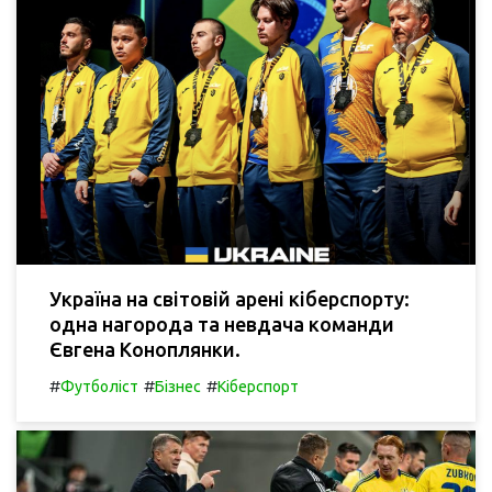
Україна на світовій арені кіберспорту:
одна нагорода та невдача команди
Євгена Коноплянки.
#
#
#
Футболіст
Бізнес
Кіберспорт