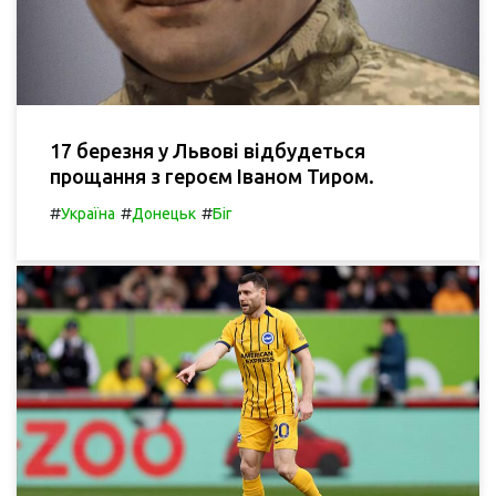
17 березня у Львові відбудеться
прощання з героєм Іваном Тиром.
#
#
#
Україна
Донецьк
Біг