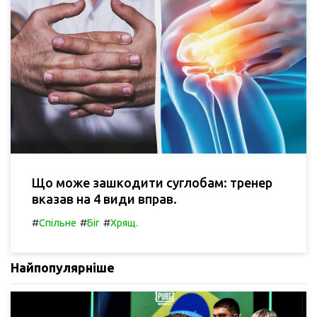
Що може зашкодити суглобам: тренер
вказав на 4 види вправ.
#
#
#
Спільне
Біг
Хрящ.
Найпопулярніше