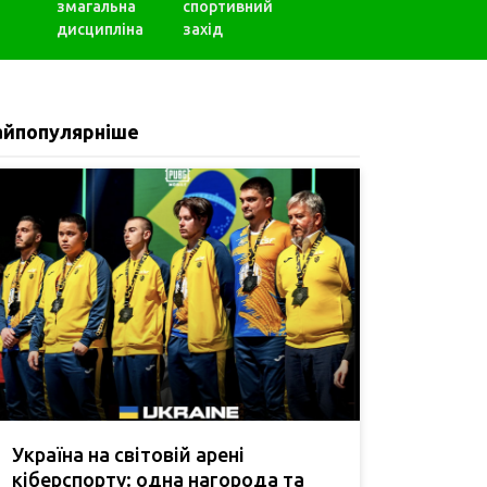
змагальна
спортивний
дисципліна
захід
айпопулярніше
Україна на світовій арені
кіберспорту: одна нагорода та