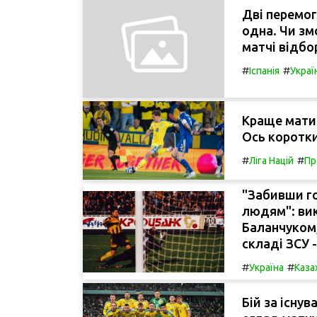
Дві перемог
одна. Чи зм
матчі відбо
#
#
Іспанія
Украї
Краще мати 
Ось короткий
#
#
Ліга Націй
Пр
"Забивши г
людям": вик
Баланчуком,
складі ЗСУ 
#
#
Україна
Каза
Бій за існув