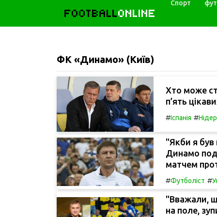
Спорт
фут
FOOTBALL
ONLINE
ФК «Динамо» (Київ)
Хто може с
п’ять цікав
#
#
Іспанія
Ніде
"Якби я був
Динамо под
матчем прот
#
#
Футболіст
У
"Вважали, щ
на поле, зу