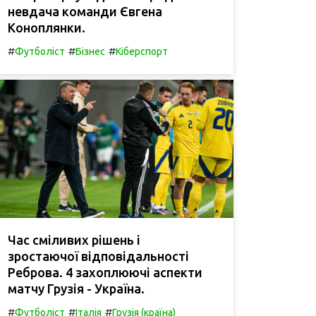
невдача команди Євгена
Коноплянки.
#
#
#
Футболіст
Бізнес
Кіберспорт
Час сміливих рішень і
зростаючої відповідальності
Реброва. 4 захоплюючі аспекти
матчу Грузія - Україна.
#
#
#
Футболіст
Італія
Грузія (країна)