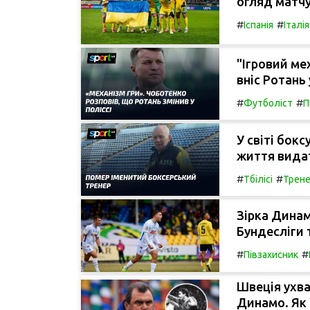
огляд матчу
#
#
Іспанія
Італія
"Ігровий ме
вніс Ротань
#
#
Футболіст
П
У світі бок
життя вида
#
#
Тбілісі
Трене
Зірка Дина
Бундесліги т
#
#
Півзахисник
Швеція ухва
Динамо. Як