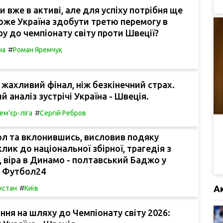
и вже в активі, але для успіху потрібня ще
оже Україна здобути третю перемогу в
ру до чемпіонату світу проти Швеції?
#
на
Роман Яремчук
жахливий фінал, ніж безкінечний страх.
 аналіз зустрічі Україна - Швеція.
#
ем'єр-ліга
Сергій Ребров
ол та вклонившись, висловив подяку
лик до національної збірної, трагедія з
 віра в Динамо - полтавський Баджо у
- Футбол24
#
А
хстан
Київ
ання на шляху до Чемпіонату світу 2026: