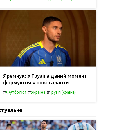
Яремчук: У Грузії в даний момент
формуються нові таланти.
#
#
#
Футболіст
Україна
Грузія (країна)
ктуальне