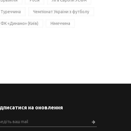
Бразилія
Росія
Ліга Європи УЄФА
Туреччина
Чемпіонат України з футболу
ФК «Динамо» (Київ)
Німеччина
ідписатися на оновлення