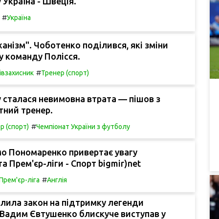
 Україна - Швеція.
#
Україна
ханізм". Чоботенко поділився, які зміни
 у команду Полісся.
#
івзахисник
Тренер (спорт)
су сталася невимовна втрата — пішов з
тний тренер.
#
р (спорт)
Чемпіонат України з футболу
мо Пономаренко привертає увагу
а Прем'єр-ліги - Спорт bigmir)net
#
Прем'єр-ліга
Англія
лила закон на підтримку легенди
 Вадим Євтушенко блискуче виступав у