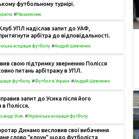
кому футбольному турнірі.
#
країна
Півзахисник
Клуб УПЛ надіслав запит до УАФ,
ритягнути арбітра до відповідальності.
#
їнська асоціація футболу
Андрій Шевченко
вив свою підтримку зверненню Полісся
овно питань арбітражу в УПЛ.
#
#
оціація футболу
Футбол в Україні
Андрій Шевченко
правив запит до Усика після його
 в Полісся.
#
сандр Усик
Українська асоціація футболу
оротар Динамо висловив свої вибачення
ане слово "клоун" щодо футболіста