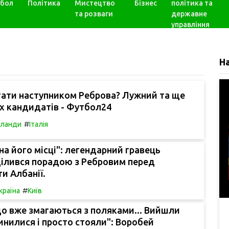
бол
Політика
Мистецтво
Бізнес
політика та
та розваги
державне
управління
Н
тати наступником Реброва? Лужний та ще
их кандидатів - Футбол24
#
рланди
Італія
 на його місці": легендарний гравець
ілився порадою з Ребровим перед
и Албанії.
#
країна
Київ
о вже змагаються з поляками... Вийшли
пинилися і просто стояли": Воробей