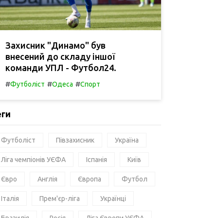
Захисник "Динамо" був
внесений до складу іншої
команди УПЛ - Футбол24.
#
#
#
Футболіст
Одеса
Спорт
еги
Футболіст
Півзахисник
Україна
Ліга чемпіонів УЄФА
Іспанія
Київ
Євро
Англія
Європа
Футбол
Італія
Прем'єр-ліга
Українці