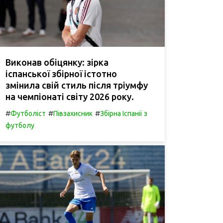
Виконав обіцянку: зірка
іспанської збірної істотно
змінила свій стиль після тріумфу
на чемпіонаті світу 2026 року.
#
#
#
Футболіст
Півзахисник
Збірна Іспанії з
футболу