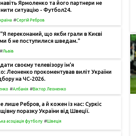
 навіть Ярмоленко та його партнери не
інити ситуацію - Футбол24.
#
країна
Сергій Ребров
: "Я переконаний, що якби грали в Києві
 ми б не поступилися шведам."
#
Львів
 дати своєму телевізору ім'я
о: Леоненко прокоментував виліт України
дбору на ЧС-2026.
#
#
енко
Албанія
Віктор Леоненко
 лише Ребров, а й кожен із нас: Суркіс
щівну поразку України від Швеції.
#
ька асоціація футболу
Швеція