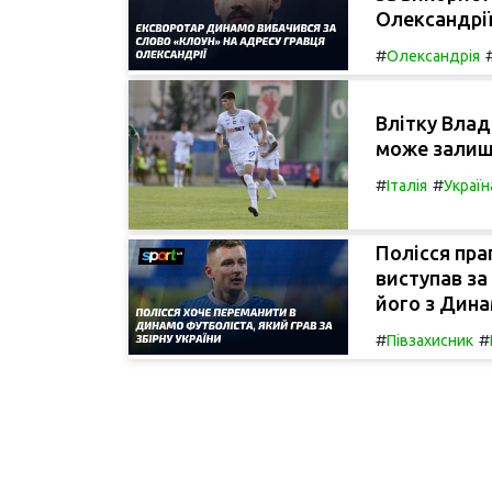
Олександрії
#
Олександрія
Влітку Влад
може залиш
#
#
Італія
Україн
Полісся пра
виступав за
його з Дина
#
#
Півзахисник