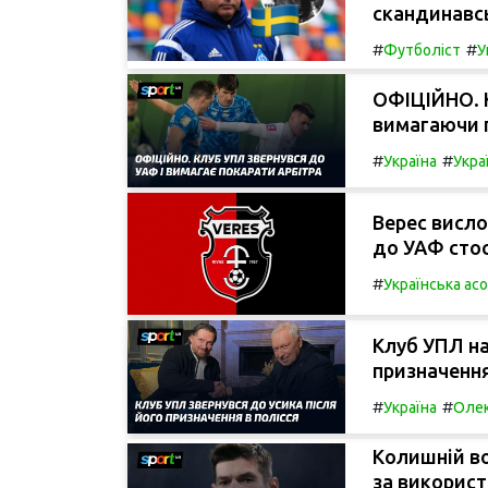
скандинавсь
#
#
Футболіст
У
ОФІЦІЙНО. 
вимагаючи п
#
#
Україна
Укра
Верес висло
до УАФ стос
#
Українська ас
Клуб УПЛ на
призначення
#
#
Україна
Олек
Колишній в
за використ