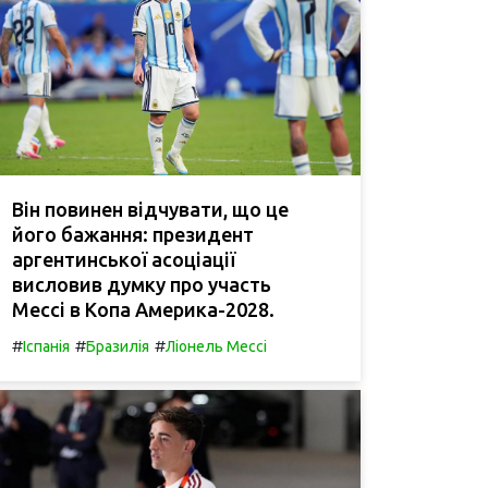
Він повинен відчувати, що це
його бажання: президент
аргентинської асоціації
висловив думку про участь
Мессі в Копа Америка-2028.
#
#
#
Іспанія
Бразилія
Ліонель Мессі