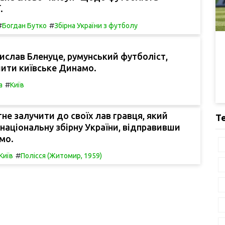
.
#
#
Богдан Бутко
Збірна України з футболу
ислав Бленуце, румунський футболіст,
ити київське Динамо.
#
а
Київ
гне залучити до своїх лав гравця, який
Т
 національну збірну України, відправивши
мо.
#
Київ
Полісся (Житомир, 1959)