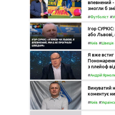
впевнений -
змогли б зм
#
#
Футболіст
У
Ігор СУРКІС
або Львові,
#
#
Київ
Швеція
Я вже встиг
Пономаренк
з плейоф ві
#
Андрій Ярмол
Винуватий не
коментує ни
#
#
Київ
Українс