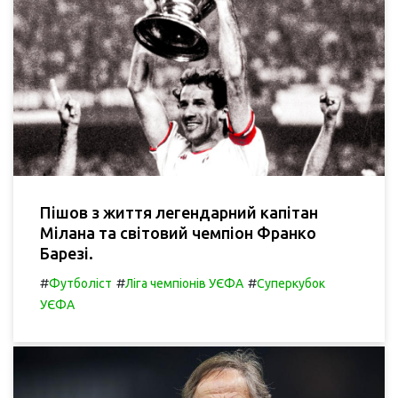
Пішов з життя легендарний капітан
Мілана та світовий чемпіон Франко
Барезі.
#
#
#
Футболіст
Ліга чемпіонів УЄФА
Суперкубок
УЄФА