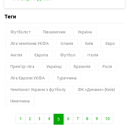
Теги
Футболіст
Півзахисник
Україна
Ліга чемпіонів УЄФА
Іспанія
Київ
Євро
Англія
Європа
Футбол
Італія
Прем'єр-ліга
Українці
Бразилія
Росія
Ліга Європи УЄФА
Туреччина
Чемпіонат України з футболу
ФК «Динамо» (Київ)
Німеччина
1
2
3
4
5
6
7
8
9
10