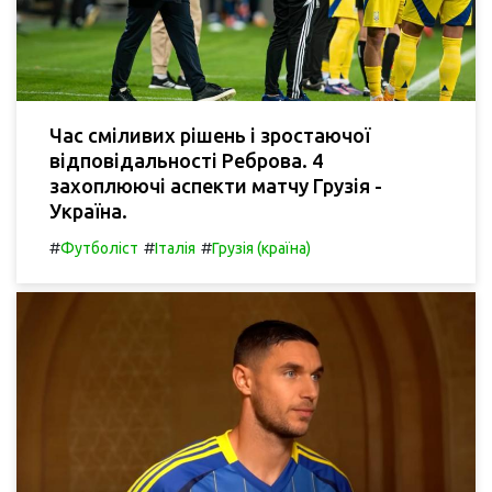
Час сміливих рішень і зростаючої
відповідальності Реброва. 4
захоплюючі аспекти матчу Грузія -
Україна.
#
#
#
Футболіст
Італія
Грузія (країна)