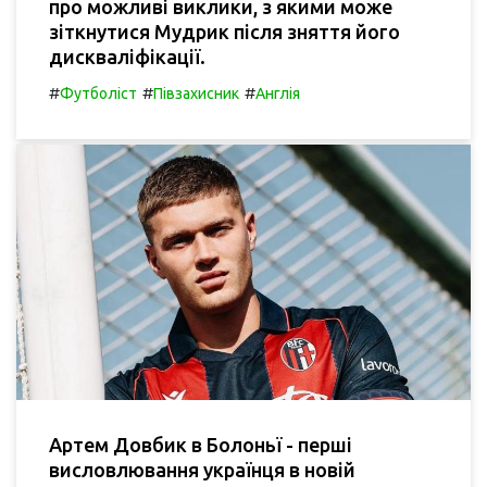
про можливі виклики, з якими може
зіткнутися Мудрик після зняття його
дискваліфікації.
#
#
#
Футболіст
Півзахисник
Англія
Артем Довбик в Болоньї - перші
висловлювання українця в новій