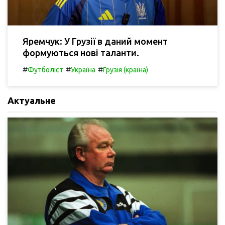
Яремчук: У Грузії в даний момент
формуються нові таланти.
#
#
#
Футболіст
Україна
Грузія (країна)
Актуальне