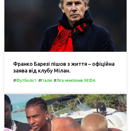
Франко Барезі пішов з життя – офіційна
заява від клубу Мілан.
#
#
#
Футболіст
Італія
Ліга чемпіонів УЄФА