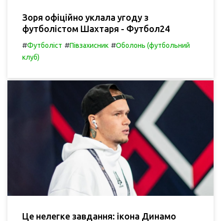
Зоря офіційно уклала угоду з
футболістом Шахтаря - Футбол24
#
#
#
Футболіст
Півзахисник
Оболонь (футбольний
клуб)
Це нелегке завдання: ікона Динамо