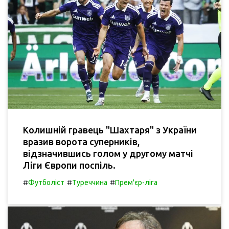
Колишній гравець "Шахтаря" з України
вразив ворота суперників,
відзначившись голом у другому матчі
Ліги Європи поспіль.
#
#
#
Футболіст
Туреччина
Прем'єр-ліга