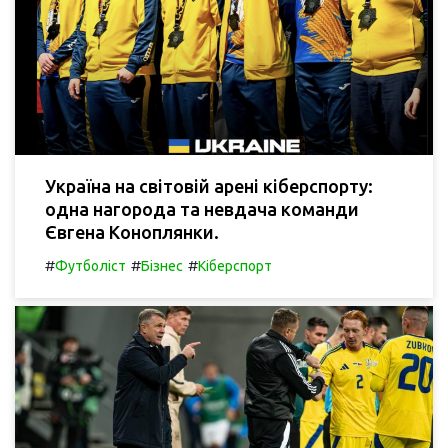
Україна на світовій арені кіберспорту:
одна нагорода та невдача команди
Євгена Коноплянки.
#
#
#
Футболіст
Бізнес
Кіберспорт