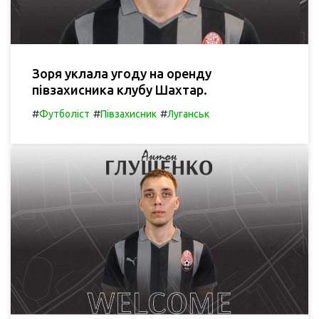
Зоря уклала угоду на оренду
півзахисника клубу Шахтар.
#
#
#
Футболіст
Півзахисник
Луганськ