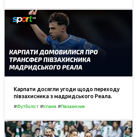
Карпати досягли угоди щодо переходу
півзахисника з мадридського Реала.
#
#
#
Футболіст
Іспанія
Півзахисник