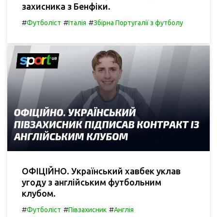
захисника з Бенфіки.
#
#
#
Футболіст
Італія
Збірна Португалії з футболу
ОФІЦІЙНО. Український хавбек уклав
угоду з англійським футбольним
клубом.
#
#
#
Футболіст
Півзахисник
Англія