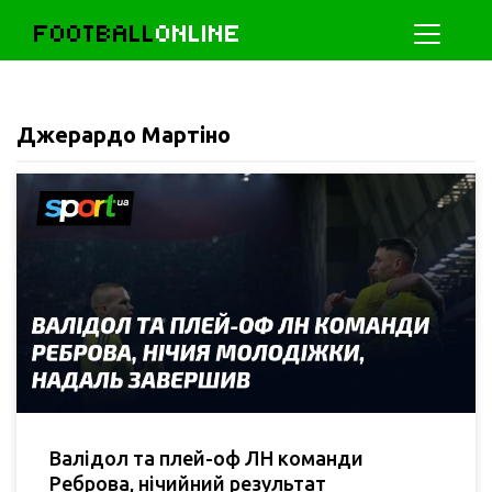
FOOTBALL
ONLINE
Джерардо Мартіно
Валідол та плей-оф ЛН команди
Реброва, нічийний результат