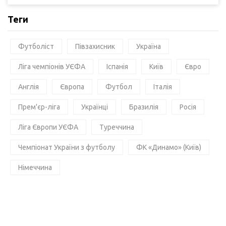
Теги
Футболіст
Півзахисник
Україна
Ліга чемпіонів УЄФА
Іспанія
Київ
Євро
Англія
Європа
Футбол
Італія
Прем'єр-ліга
Українці
Бразилія
Росія
Ліга Європи УЄФА
Туреччина
Чемпіонат України з футболу
ФК «Динамо» (Київ)
Німеччина