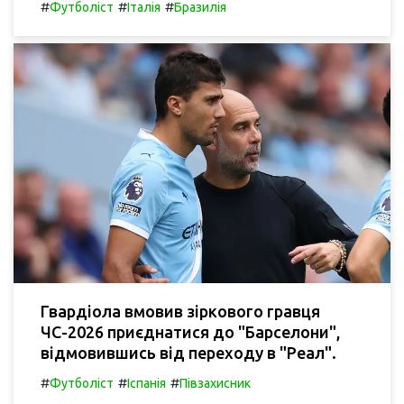
#
#
#
Футболіст
Італія
Бразилія
Гвардіола вмовив зіркового гравця
ЧС-2026 приєднатися до "Барселони",
відмовившись від переходу в "Реал".
#
#
#
Футболіст
Іспанія
Півзахисник