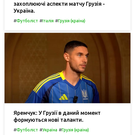
захоплюючі аспекти матчу Грузія -
Україна.
#
#
#
Футболіст
Італія
Грузія (країна)
Яремчук: У Грузії в даний момент
формуються нові таланти.
#
#
#
Футболіст
Україна
Грузія (країна)