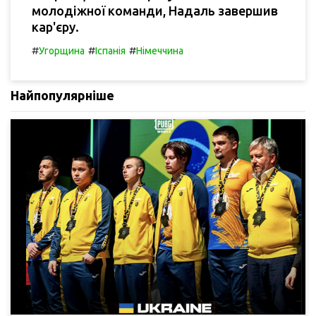
молодіжної команди, Надаль завершив
кар'єру.
#
#
#
Угорщина
Іспанія
Німеччина
Найпопулярніше