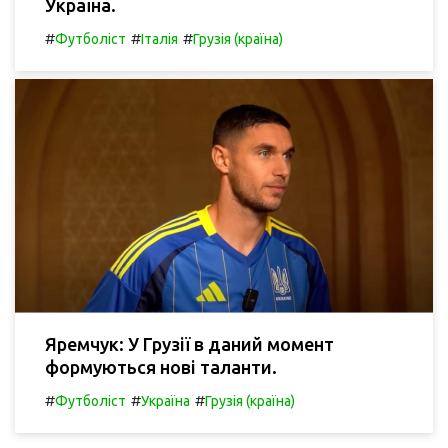
Україна.
#
#
#
Футболіст
Італія
Грузія (країна)
Яремчук: У Грузії в даний момент
формуються нові таланти.
#
#
#
Футболіст
Україна
Грузія (країна)