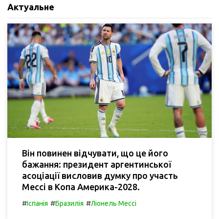
Актуальне
Він повинен відчувати, що це його
бажання: президент аргентинської
асоціації висловив думку про участь
Мессі в Копа Америка-2028.
#
#
#
Іспанія
Бразилія
Ліонель Мессі