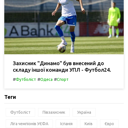
Захисник "Динамо" був внесений до
складу іншої команди УПЛ - Футбол24.
#
#
#
Футболіст
Одеса
Спорт
Теги
Футболіст
Півзахисник
Україна
Ліга чемпіонів УЄФА
Іспанія
Київ
Євро