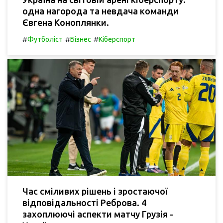
одна нагорода та невдача команди
Євгена Коноплянки.
#
#
#
Футболіст
Бізнес
Кіберспорт
Час сміливих рішень і зростаючої
відповідальності Реброва. 4
захоплюючі аспекти матчу Грузія -