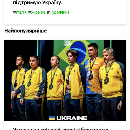
підтримую Україну.
#
#
#
Італія
Україна
Туреччина
Найпопулярніше
Україна на світовій арені кіберспорту: