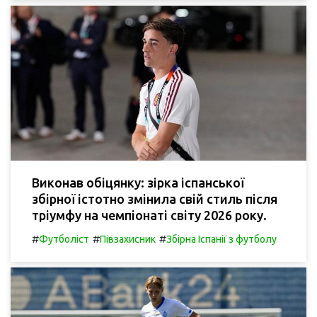
Виконав обіцянку: зірка іспанської
збірної істотно змінила свій стиль після
тріумфу на чемпіонаті світу 2026 року.
#
#
#
Футболіст
Півзахисник
Збірна Іспанії з футболу