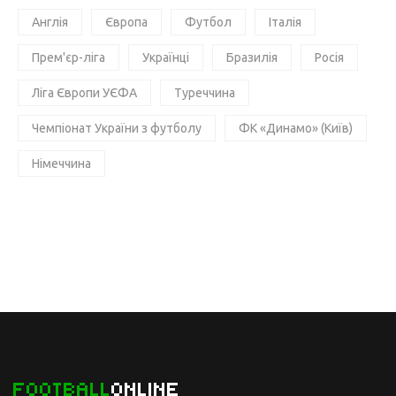
Англія
Європа
Футбол
Італія
Прем'єр-ліга
Українці
Бразилія
Росія
Ліга Європи УЄФА
Туреччина
Чемпіонат України з футболу
ФК «Динамо» (Київ)
Німеччина
FOOTBALL
ONLINE