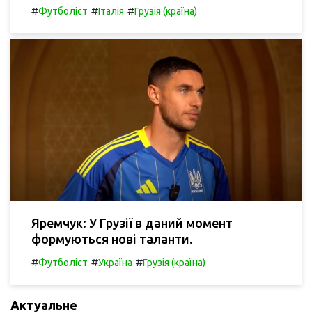
#
#
#
Футболіст
Італія
Грузія (країна)
Яремчук: У Грузії в даний момент
формуються нові таланти.
#
#
#
Футболіст
Україна
Грузія (країна)
Актуальне