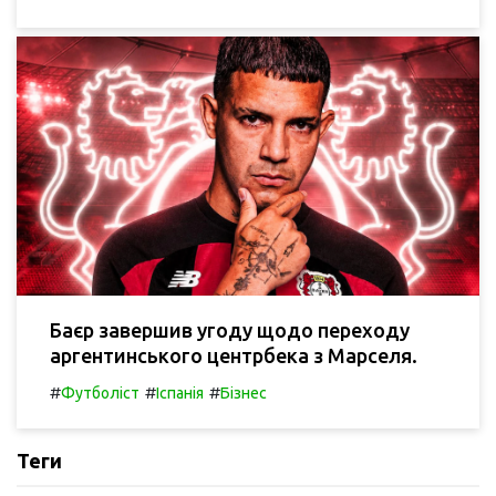
Баєр завершив угоду щодо переходу
аргентинського центрбека з Марселя.
#
#
#
Футболіст
Іспанія
Бізнес
Теги