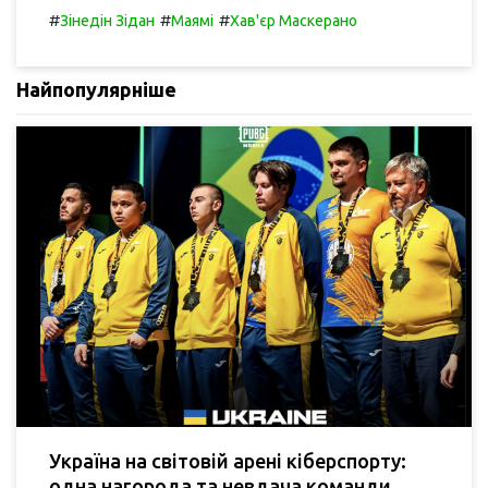
#
#
#
Зінедін Зідан
Маямі
Хав'єр Маскерано
Найпопулярніше
Україна на світовій арені кіберспорту:
одна нагорода та невдача команди