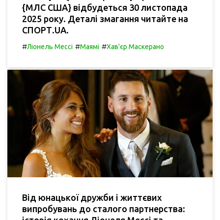
{МЛС США} відбудеться 30 листопада
2025 року. Деталі змагання читайте на
СПОРТ.UA.
#
#
#
Ліонель Мессі
Маямі
Хав'єр Маскерано
Від юнацької дружби і життєвих
випробувань до сталого партнерства: