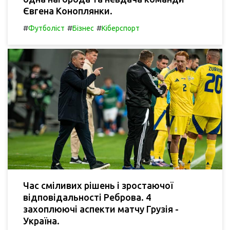
Євгена Коноплянки.
#
#
#
Футболіст
Бізнес
Кіберспорт
Час сміливих рішень і зростаючої
відповідальності Реброва. 4
захоплюючі аспекти матчу Грузія -
Україна.