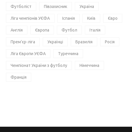
Футболіст
Півзахисник
Україна
Ліга чемпіонів УЄФА
Іспанія
Київ
Євро
Англія
Європа
Футбол
Італія
Прем'єр-ліга
Українці
Бразилія
Росія
Ліга Європи УЄФА
Туреччина
Чемпіонат України з футболу
Німеччина
Франція