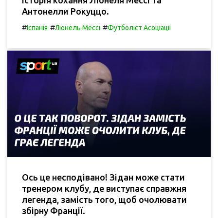
історія кохання Ліонеля Мессі та
Антонелли Рокуццо.
#
#
#
Іспанія
Ліонель Мессі
Футболіст Асоціації
Ось це несподівано! Зідан може стати
тренером клубу, де виступає справжня
легенда, замість того, щоб очолювати
збірну Франції.