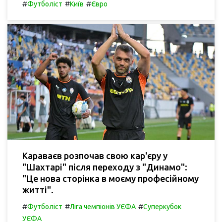
#
#
#
Футболіст
Київ
Євро
Караваєв розпочав свою кар'єру у
"Шахтарі" після переходу з "Динамо":
"Це нова сторінка в моєму професійному
житті".
#
#
#
Футболіст
Ліга чемпіонів УЄФА
Суперкубок
УЄФА