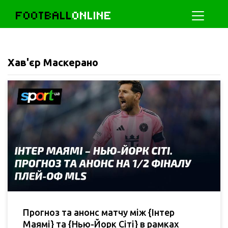
FOOTBALL
ONLINE
Хав'єр Маскерано
Прогноз та анонс матчу між {Інтер
Маямі} та {Нью-Йорк Сіті} в рамках