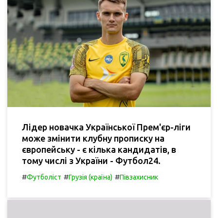
Лідер новачка Української Прем'єр-ліги
може змінити клубну прописку на
європейську - є кілька кандидатів, в
тому числі з України - Футбол24.
#
#
#
Футболіст
Грузія (країна)
Півзахисник