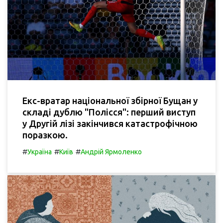
Екс-вратар національної збірної Бущан у
складі дублю "Полісся": перший виступ
у Другій лізі закінчився катастрофічною
поразкою.
#
#
#
Україна
Київ
Андрій Ярмоленко