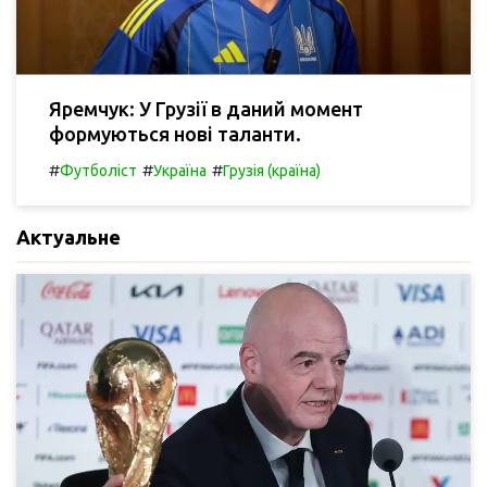
Яремчук: У Грузії в даний момент
формуються нові таланти.
#
#
#
Футболіст
Україна
Грузія (країна)
Актуальне