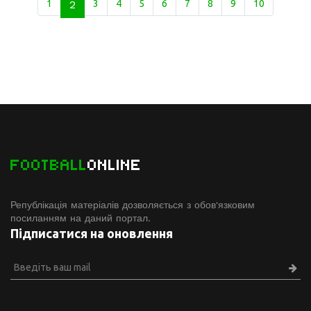
1
2
3
4
5
6
7
8
9
10
FOOTBALL
ONLINE
Републікація матеріалів дозволяється з обов'язковим
посиланням на даний портал.
Підписатися на оновлення