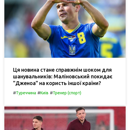
Ця новина стане справжнім шоком для
шанувальників: Маліновський покидає
"Дженоа" на користь іншої країни?
#
#
#
Туреччина
Київ
Тренер (спорт)