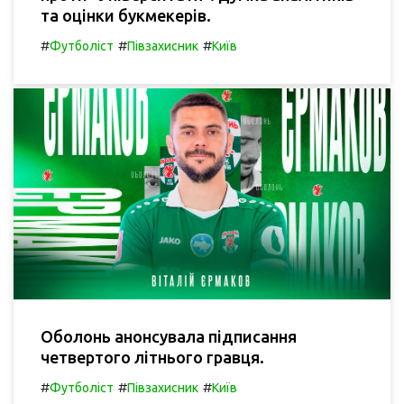
та оцінки букмекерів.
#
#
#
Футболіст
Півзахисник
Київ
Оболонь анонсувала підписання
четвертого літнього гравця.
#
#
#
Футболіст
Півзахисник
Київ