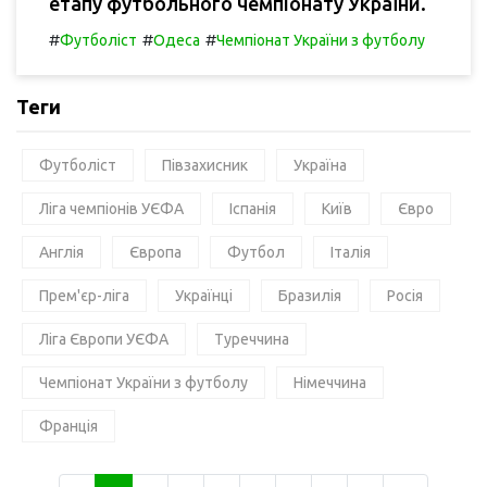
етапу футбольного чемпіонату України.
#
#
#
Футболіст
Одеса
Чемпіонат України з футболу
Теги
Футболіст
Півзахисник
Україна
Ліга чемпіонів УЄФА
Іспанія
Київ
Євро
Англія
Європа
Футбол
Італія
Прем'єр-ліга
Українці
Бразилія
Росія
Ліга Європи УЄФА
Туреччина
Чемпіонат України з футболу
Німеччина
Франція