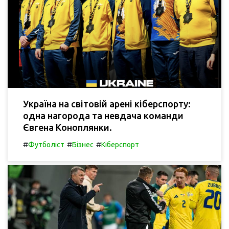
Україна на світовій арені кіберспорту:
одна нагорода та невдача команди
Євгена Коноплянки.
#
#
#
Футболіст
Бізнес
Кіберспорт