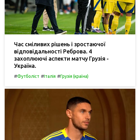
Час сміливих рішень і зростаючої
відповідальності Реброва. 4
захоплюючі аспекти матчу Грузія -
Україна.
#
#
#
Футболіст
Італія
Грузія (країна)