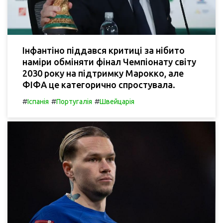
Інфантіно піддався критиці за нібито
наміри обміняти фінал Чемпіонату світу
2030 року на підтримку Марокко, але
ФІФА це категорично спростувала.
#
#
#
Іспанія
Португалія
Швейцарія