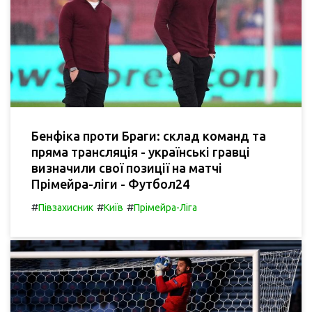
Бенфіка проти Браги: склад команд та
пряма трансляція - українські гравці
визначили свої позиції на матчі
Прімейра-ліги - Футбол24
#
#
#
Півзахисник
Київ
Прімейра-Ліга