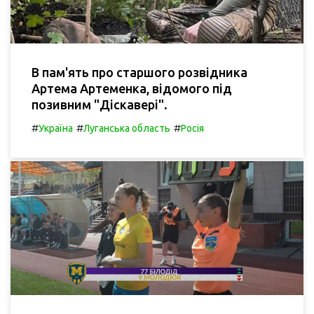
В пам'ять про старшого розвідника
Артема Артеменка, відомого під
позивним "Діскавері".
#
#
#
Україна
Луганська область
Росія