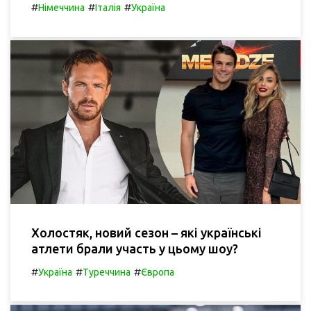
#
#
#
Німеччина
Італія
Україна
Холостяк, новий сезон – які українські
атлети брали участь у цьому шоу?
#
#
#
Україна
Туреччина
Європа