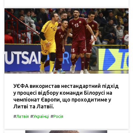
УЄФА використав нестандартний підхід
у процесі відбору команди Білорусі на
чемпіонат Європи, що проходитиме у
Литві та Латвії.
#
#
#
Латвія
Українці
Росія