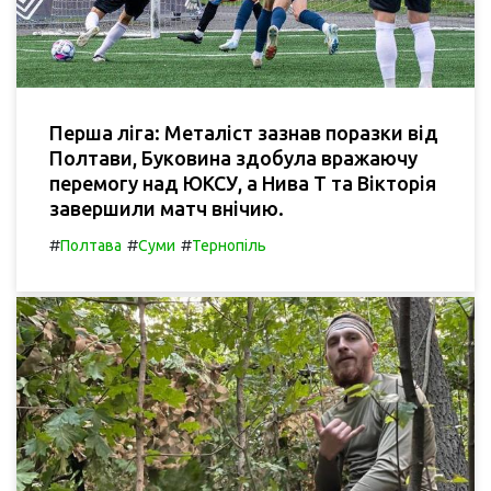
Перша ліга: Металіст зазнав поразки від
Полтави, Буковина здобула вражаючу
перемогу над ЮКСУ, а Нива Т та Вікторія
завершили матч внічию.
#
#
#
Полтава
Суми
Тернопіль