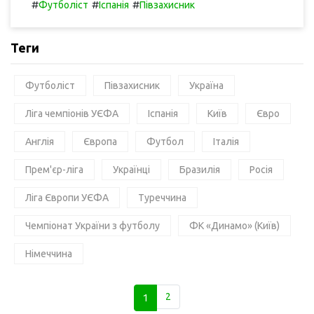
#
#
#
Футболіст
Іспанія
Півзахисник
Теги
Футболіст
Півзахисник
Україна
Ліга чемпіонів УЄФА
Іспанія
Київ
Євро
Англія
Європа
Футбол
Італія
Прем'єр-ліга
Українці
Бразилія
Росія
Ліга Європи УЄФА
Туреччина
Чемпіонат України з футболу
ФК «Динамо» (Київ)
Німеччина
1
2