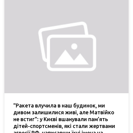
"Ракета влучила в наш будинок, ми
дивом залишилися живі, але Матвійко
не встиг": у Києві вшанували пам’ять
дітей-спортсменів, які стали жертвами
агресії РФ, написавши їхні імена на