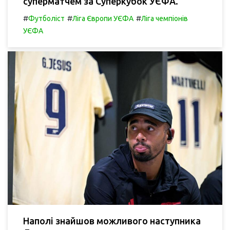
суперматчем за Суперкубок УЄФА.
#
#
#
Футболіст
Ліга Європи УЄФА
Ліга чемпіонів
УЄФА
Наполі знайшов можливого наступника