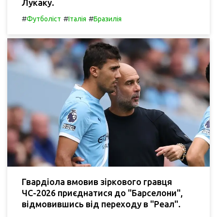
Лукаку.
#
#
#
Футболіст
Італія
Бразилія
Гвардіола вмовив зіркового гравця
ЧС-2026 приєднатися до "Барселони",
відмовившись від переходу в "Реал".