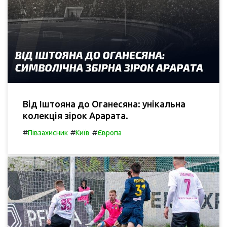
Від Іштояна до Оганесяна: унікальна
колекція зірок Арарата.
#
#
#
Півзахисник
Київ
Європа