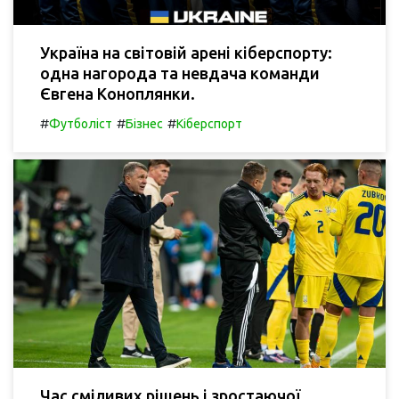
Україна на світовій арені кіберспорту:
одна нагорода та невдача команди
Євгена Коноплянки.
#
#
#
Футболіст
Бізнес
Кіберспорт
Час сміливих рішень і зростаючої