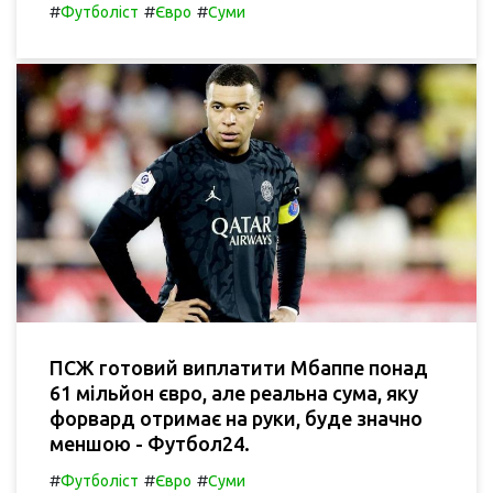
#
#
#
Футболіст
Євро
Суми
ПСЖ готовий виплатити Мбаппе понад
61 мільйон євро, але реальна сума, яку
форвард отримає на руки, буде значно
меншою - Футбол24.
#
#
#
Футболіст
Євро
Суми