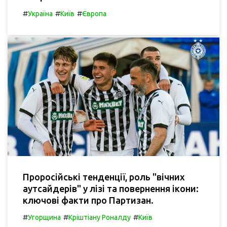
#
#
#
Україна
Київ
Європа
Проросійські тенденції, роль "вічних
аутсайдерів" у лізі та повернення ікони:
ключові факти про Партизан.
#
#
#
Угорщина
Кріштіану Роналду
Київ