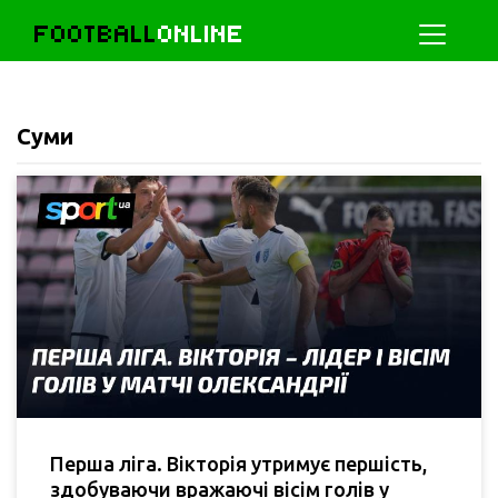
FOOTBALL
ONLINE
Суми
Перша ліга. Вікторія утримує першість,
здобуваючи вражаючі вісім голів у