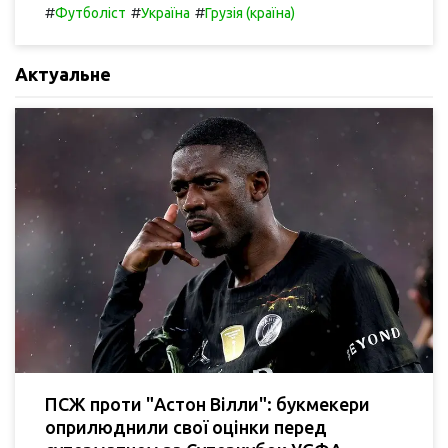
#
#
#
Футболіст
Україна
Грузія (країна)
Актуальне
ПСЖ проти "Астон Вілли": букмекери
оприлюднили свої оцінки перед