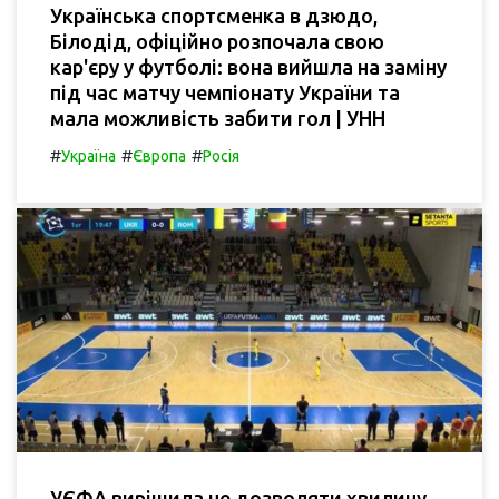
Українська спортсменка в дзюдо,
Білодід, офіційно розпочала свою
кар'єру у футболі: вона вийшла на заміну
під час матчу чемпіонату України та
мала можливість забити гол | УНН
#
#
#
Україна
Європа
Росія
УЄФА вирішила не дозволяти хвилину