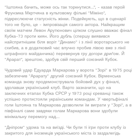
"Іштояна бачить, може ось так торкнутися...", - казав герой
Фрунзика Мкртчяна в культовому фільмі "Міміно",
підкреслюючи статусність жінки. Подейкують, що в сценарії
того не було, це - імпровізація самого актора. Найкращим
своїм матчем Левон Арутюнович цілком слушно вважає фінал
Кубка-73 проти киян. Його дубль (спершу виявився
найспритнішим біля воріт "Динамо" і з лінії воротарського не
схибив, а в додатковий час влучно пробив лівою вже з лінії
штрафного майданчика) перевернув гру догори дриґом. Й
"Арарат", зрештою, здобув свій перший союзний Кубок.
Чудовий удар Едуарда Маркарова у ворота "Зорі" в 1975 році
забезпечив "Арарату" другий союзний Кубок. Вірменська
команда знову продемонструвала бойовий дух у фіналі,
здолавши український клуб. Варто зазначити, що на
заключних етапах Кубка СРСР у 1973 році єреванці також
успішно протистояли українським командам. У чвертьфіналі
голи Іштояна та Маркарова дозволили їм виграти у "Зорі", а в
півфіналі саме завдяки голам Маркарова вони здобули
мінімальну перемогу над...
"Дніпром" удома та на виїзді. Чи були ті ігри проти клубу із
закритого для іноземців українського міста із заздалегідь