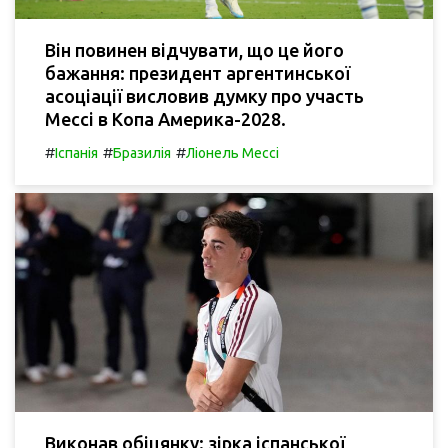
Він повинен відчувати, що це його
бажання: президент аргентинської
асоціації висловив думку про участь
Мессі в Копа Америка-2028.
#
#
#
Іспанія
Бразилія
Ліонель Мессі
Виконав обіцянку: зірка іспанської