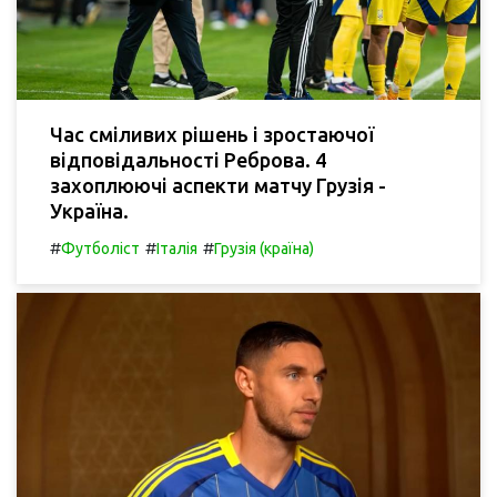
Час сміливих рішень і зростаючої
відповідальності Реброва. 4
захоплюючі аспекти матчу Грузія -
Україна.
#
#
#
Футболіст
Італія
Грузія (країна)