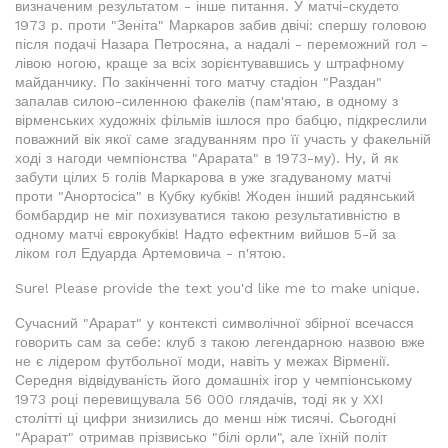
визначеним результатом - інше питання. У матчі-скудето
1973 р. проти "Зеніта" Маркаров забив двічі: спершу головою
після подачі Назара Петросяна, а надалі - переможний гол -
лівою ногою, краще за всіх зорієнтувавшись у штрафному
майданчику. По закінченні того матчу стадіон "Раздан"
запалав силою-силенною факелів (пам'ятаю, в одному з
вірменських художніх фільмів ішлося про бабцю, підкреслили
поважний вік якої саме згадуванням про її участь у факельній
ході з нагоди чемпіонства "Арарата" в 1973-му). Ну, й як
забути цілих 5 голів Маркарова в уже згадуваному матчі
проти "Анортосіса" в Кубку кубків! Жоден інший радянський
бомбардир не міг похизуватися такою результативністю в
одному матчі єврокубків! Надто ефектним вийшов 5-й за
ліком гол Едуарда Артемовича - п'ятою.
Sure! Please provide the text you'd like me to make unique.
Сучасний "Арарат" у контексті символічної збірної всечасся
говорить сам за себе: клуб з такою легендарною назвою вже
не є лідером футбольної моди, навіть у межах Вірменії.
Середня відвідуваність його домашніх ігор у чемпіонському
1973 році перевищувала 56 000 глядачів, тоді як у XXI
столітті ці цифри знизились до менш ніж тисячі. Сьогодні
"Арарат" отримав прізвисько "білі орли", але їхній політ