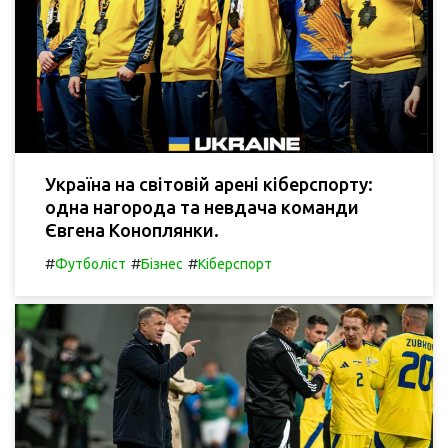
Україна на світовій арені кіберспорту:
одна нагорода та невдача команди
Євгена Коноплянки.
#
#
#
Футболіст
Бізнес
Кіберспорт