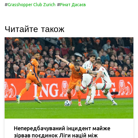
#
#
Grasshopper Club Zurich
Рінат Дасаєв
Читайте також
Непередбачуваний інцидент майже
зірвав поєдинок Ліги націй між