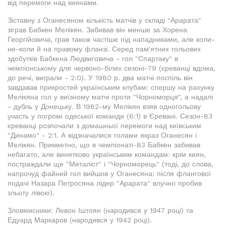
від перемоги над киянами.
Зіставну з Оганесяном кількість матчів у складі "Арарата"
зіграв Бабкен Мелікян. Забивав він менше за Хорена
Георгійовича, грав також частіше під нападниками, але коли-
не-коли й на правому фланзі. Серед пам'ятних гольових
здобутків Бабкена Людвиговича - гол "Спартаку" в
чемпіонському для червоно-білих сезоні-79 (єреванці вдома,
до речі, виграли - 2:0). У 1980 р. два матчі поспіль він
завдавав прикростей українським клубам: спершу на рахунку
Мелікяна гол у виїзному матчі проти "Чорноморця", а надалі
- дубль у Донецьку. В 1982-му Мелікян взяв одногольову
участь у погромі одеської команди (6:1) в Єревані. Сезон-83
єреванці розпочали з домашньої перемоги над київським
"Динамо" - 2:1. А відзначалися голами якраз Оганесян і
Мелікян. Прикметно, що в чемпіонаті-83 Бабкен забивав
небагато, але винятково українським командам: крім киян,
постраждали ще "Металіст" і "Чорноморець" (тоді, до слова,
напрочуд файний гол вийшов у Оганесяна: після флангової
подачі Назара Петросяна лідер "Арарата" влучно пробив
зльоту лівою).
Зловмисники: Левон Іштоян (народився у 1947 році) та
Едуард Маркаров (народився у 1942 році).