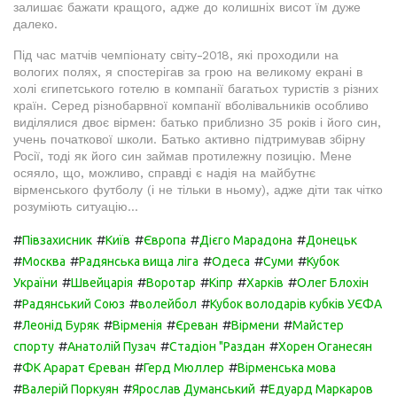
залишає бажати кращого, адже до колишніх висот їм дуже
далеко.
Під час матчів чемпіонату світу-2018, які проходили на
вологих полях, я спостерігав за грою на великому екрані в
холі єгипетського готелю в компанії багатьох туристів з різних
країн. Серед різнобарвної компанії вболівальників особливо
виділялися двоє вірмен: батько приблизно 35 років і його син,
учень початкової школи. Батько активно підтримував збірну
Росії, тоді як його син займав протилежну позицію. Мене
осяяло, що, можливо, справді є надія на майбутнє
вірменського футболу (і не тільки в ньому), адже діти так чітко
розуміють ситуацію...
#
#
#
#
#
Півзахисник
Київ
Європа
Дієго Марадона
Донецьк
#
#
#
#
#
Москва
Радянська вища ліга
Одеса
Суми
Кубок
#
#
#
#
#
України
Швейцарія
Воротар
Кіпр
Харків
Олег Блохін
#
#
#
Радянський Союз
волейбол
Кубок володарів кубків УЄФА
#
#
#
#
#
Леонід Буряк
Вірменія
Єреван
Вірмени
Майстер
#
#
#
спорту
Анатолій Пузач
Стадіон "Раздан
Хорен Оганесян
#
#
#
ФК Арарат Єреван
Герд Мюллер
Вірменська мова
#
#
#
Валерій Поркуян
Ярослав Думанський
Едуард Маркаров