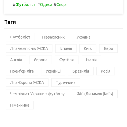
#
#
#
Футболіст
Одеса
Спорт
Теги
Футболіст
Півзахисник
Україна
Ліга чемпіонів УЄФА
Іспанія
Київ
Євро
Англія
Європа
Футбол
Італія
Прем'єр-ліга
Українці
Бразилія
Росія
Ліга Європи УЄФА
Туреччина
Чемпіонат України з футболу
ФК «Динамо» (Київ)
Німеччина