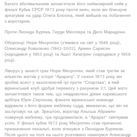
Багато вболівальників запам'ятали його неймовірний сейв у
фіналі Кубка СРСР 1973 року проти киян, коли він блискуче
зреагував на удар Олега Блохіна, який вийшов на побачення
з воротарем.
Проти Леоніда Буряка, Герди Мюллера та Дієго Марадони.
Оборонці: Норік Месропян (з'явився на світ у 1946 році),
Олександр Коваленко (1943-2002), Армен Саркісян
(народився у 1953 році) та Ашот Хачатрян (народився у 1959
році).
Ліворуч у захисті грає Норік Месропян, який став третім за
кількістю матчів у історії "Арарату". У сезоні 1973 року він
зробив асист у захоплюючій грі проти "Спартака", в якій
вірменський клуб здобув перемогу з рахунком 3:1. Цей матч
запам'ятався також тим, що невдоволені діями харківського
арбітра Юрія Сергієнка, фанати вірменської команди
відірвали з його форми емблему судді, вважаючи, що він не
заслуговує на це. Зрештою, воротар Альоша Абрамян
повернув емблему, гра продовжилася, а "Арарат" святкував
успіх. У фіналі кубка 1973 року Месропян став причиною
призначення пенальті, коли зіткнувся з Леонідом Буряком.
Після цього на полі на нього розгнівано накинувся Александр