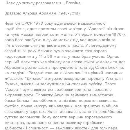
Шлях до титулу розпочався з... Блохіна.
Вратарь: Альоша Абрамян (1945-2018)
Чемпіон СРСР 1973 року відзначався надзвичайною
надійністю, адже протягом своєї кар'єри у "Арараті" він зіграв
на нуль майже півтори сотні матчів. У першій половині 1970-х
років його здобутки в сухих матчах під час чемпіонатів за
п’ять сезонів сягнули двозначного числа. У легендарному
сезоні 1973 року Альоша зумів залишити свої ворота
недоторканими у 14 з 26 матчів, у яких брав участь. Однак
перший матч того чемпіонату для єреванської команди та для
Абрамяна розпочався з пропущеного гола від Олега Блохіна:
на стадіоні "Раздан" вже на 6-й хвилині 20-річний нападник
київського "Динамо" віртуозно використав передачу Анатолія
Пузача, змусивши засмутитися 64-тисячну публіку. Проте
"Арарат" зумів відігратися, забивши три голи і зрештою
вигравши матч. Спочатку Альоша займався гімнастикою,
баскетболом і волейболом, а пізніше, переключившись на
футбол, почав кар'єру як нападник, але зрештою знайшов
своє місце у воротах. Як він зізнавався, заняття волейболом
суттєво допомогли йому досягти вершин воротарського
мистецтва, адже вони сприяли розвитку стрибкових
здібностей і спритності — важливих якостей для голкіпера.