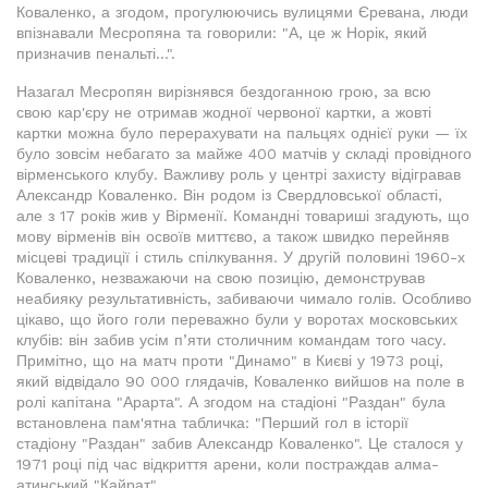
Коваленко, а згодом, прогулюючись вулицями Єревана, люди
впізнавали Месропяна та говорили: "А, це ж Норік, який
призначив пенальті...".
Назагал Месропян вирізнявся бездоганною грою, за всю
свою кар'єру не отримав жодної червоної картки, а жовті
картки можна було перерахувати на пальцях однієї руки — їх
було зовсім небагато за майже 400 матчів у складі провідного
вірменського клубу. Важливу роль у центрі захисту відігравав
Александр Коваленко. Він родом із Свердловської області,
але з 17 років жив у Вірменії. Командні товариші згадують, що
мову вірменів він освоїв миттєво, а також швидко перейняв
місцеві традиції і стиль спілкування. У другій половині 1960-х
Коваленко, незважаючи на свою позицію, демонстрував
неабияку результативність, забиваючи чимало голів. Особливо
цікаво, що його голи переважно були у воротах московських
клубів: він забив усім п’яти столичним командам того часу.
Примітно, що на матч проти "Динамо" в Києві у 1973 році,
який відвідало 90 000 глядачів, Коваленко вийшов на поле в
ролі капітана "Арарта". А згодом на стадіоні "Раздан" була
встановлена пам'ятна табличка: "Перший гол в історії
стадіону "Раздан" забив Александр Коваленко". Це сталося у
1971 році під час відкриття арени, коли постраждав алма-
атинський "Кайрат".