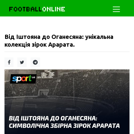
FOOTBALL
ONLINE
Від Іштояна до Оганесяна: унікальна
колекція зірок Арарата.