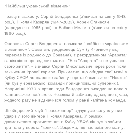
"Найбільш український вірменин"
Гравці півзахисту: Сергій Бондаренко (з'явився на світ у 1948
році), Ніколай Казарян (1947-2023), Хорен Оганесян
(народився в 1955 році) та Бабкен Мелікян (з'явився на світ у
1960 році).
Опорника Сергія Бондаренка називали "найбільш українським
вірменином". Саме він, уродженець Сум (у 4-річному віці
переїхав із родиною до Єревана), є рекордсменом "Арарата"
за кількістю проведених матчів. "Без "Арарата" я не уявляю
свого життя", - зізнався Сергій Миколайович через роки після
закінчення ігрової кар'єри. Прикметно, що обидва свої м'ячі в
Кубку СРСР Бондаренко забив у ворота бакинського "Нефтчі"
(чи був у єреванської команди принциповіший суперник!).
Наприкінці 1970-х вряди-годи Бондаренко виходив на поле з
капітанською пов'язкою. Незрідка й забивав, однак, що цікаво,
жодного разу не відзначився голом у ранзі капітана команди.
Швейцарський клуб "Грассхоппер" відчув усю силу влучних
ударів лівого вінгера Ніколая Казаряна. У рамках
двоматчевого протистояння в Кубку УЄФА він зумів забити
три голи у ворота "коників". Зокрема, під час виїзного матчу,