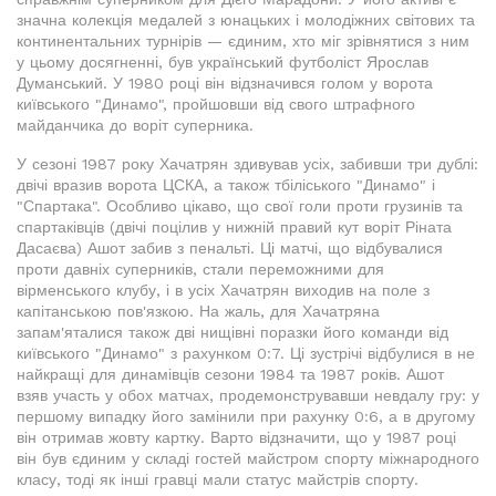
значна колекція медалей з юнацьких і молодіжних світових та
континентальних турнірів — єдиним, хто міг зрівнятися з ним
у цьому досягненні, був український футболіст Ярослав
Думанський. У 1980 році він відзначився голом у ворота
київського "Динамо", пройшовши від свого штрафного
майданчика до воріт суперника.
У сезоні 1987 року Хачатрян здивував усіх, забивши три дублі:
двічі вразив ворота ЦСКА, а також тбіліського "Динамо" і
"Спартака". Особливо цікаво, що свої голи проти грузинів та
спартаківців (двічі поцілив у нижній правий кут воріт Ріната
Дасаєва) Ашот забив з пенальті. Ці матчі, що відбувалися
проти давніх суперників, стали переможними для
вірменського клубу, і в усіх Хачатрян виходив на поле з
капітанською пов'язкою. На жаль, для Хачатряна
запам'яталися також дві нищівні поразки його команди від
київського "Динамо" з рахунком 0:7. Ці зустрічі відбулися в не
найкращі для динамівців сезони 1984 та 1987 років. Ашот
взяв участь у обох матчах, продемонструвавши невдалу гру: у
першому випадку його замінили при рахунку 0:6, а в другому
він отримав жовту картку. Варто відзначити, що у 1987 році
він був єдиним у складі гостей майстром спорту міжнародного
класу, тоді як інші гравці мали статус майстрів спорту.