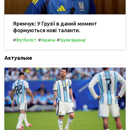
Яремчук: У Грузії в даний момент
формуються нові таланти.
#
#
#
Футболіст
Україна
Грузія (країна)
Актуальне