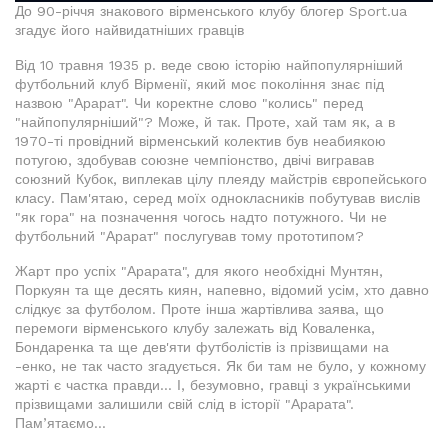
До 90-річчя знакового вірменського клубу блогер Sport.ua
згадує його найвидатніших гравців
Від 10 травня 1935 р. веде свою історію найпопулярніший
футбольний клуб Вірменії, який моє покоління знає під
назвою "Арарат". Чи коректне слово "колись" перед
"найпопулярніший"? Може, й так. Проте, хай там як, а в
1970-ті провідний вірменський колектив був неабиякою
потугою, здобував союзне чемпіонство, двічі вигравав
союзний Кубок, виплекав цілу плеяду майстрів європейського
класу. Пам'ятаю, серед моїх однокласників побутував вислів
"як гора" на позначення чогось надто потужного. Чи не
футбольний "Арарат" послугував тому прототипом?
Жарт про успіх "Арарата", для якого необхідні Мунтян,
Поркуян та ще десять киян, напевно, відомий усім, хто давно
слідкує за футболом. Проте інша жартівлива заява, що
перемоги вірменського клубу залежать від Коваленка,
Бондаренка та ще дев'яти футболістів із прізвищами на
-енко, не так часто згадується. Як би там не було, у кожному
жарті є частка правди... І, безумовно, гравці з українськими
прізвищами залишили свій слід в історії "Арарата".
Пам’ятаємо...