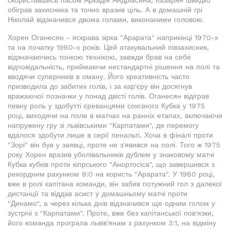
скориставшись пасом Аркадія Андріасяна, Казарян швидко
обіграв захисника та точно вразив ціль. А в домашній грі
Ніколай відзначився двома голами, виконаними головою.
Хорен Оганесян - яскрава зірка "Арарата" наприкінці 1970-х
та на початку 1980-х років. Цей атакувальний півзахисник,
відзначаючись тонкою технікою, завжди брав на себе
відповідальність, приймаючи нестандартні рішення на полі та
вводячи суперників в оману. Його креативність часто
призводила до забитих голів, і за кар'єру він досягнув
вражаючої позначки у понад двісті голів. Оганесян відіграв
певну роль у здобутті єреванцями союзного Кубка у 1975
році, виходячи на поле в матчах на ранніх етапах, включаючи
напружену гру зі львівськими "Карпатами", де перемогу
вдалося здобути лише в серії пенальті. Хоча в фіналі проти
"Зорі" він був у заявці, проте не з'явився на полі. Того ж 1975
року Хорен вразив уболівальників дублем у знаковому матчі
Кубка кубків проти кіпрського "Анортосіса", що завершився з
рекордним рахунком 9:0 на користь "Арарата". У 1980 році,
вже в ролі капітана команди, він забив потужний гол з далекої
дистанції та віддав асист у домашньому матчі проти
"Динамо", а через кілька днів відзначився ще одним голом у
зустрічі з "Карпатами". Проте, вже без капітанської пов'язки,
його команда програла львів'янам з рахунком 3:1, на відміну