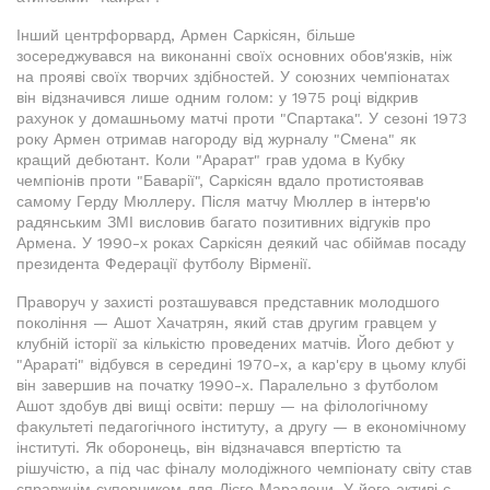
Інший центрфорвард, Армен Саркісян, більше
зосереджувався на виконанні своїх основних обов'язків, ніж
на прояві своїх творчих здібностей. У союзних чемпіонатах
він відзначився лише одним голом: у 1975 році відкрив
рахунок у домашньому матчі проти "Спартака". У сезоні 1973
року Армен отримав нагороду від журналу "Смена" як
кращий дебютант. Коли "Арарат" грав удома в Кубку
чемпіонів проти "Баварії", Саркісян вдало протистоявав
самому Герду Мюллеру. Після матчу Мюллер в інтерв'ю
радянським ЗМІ висловив багато позитивних відгуків про
Армена. У 1990-х роках Саркісян деякий час обіймав посаду
президента Федерації футболу Вірменії.
Праворуч у захисті розташувався представник молодшого
покоління — Ашот Хачатрян, який став другим гравцем у
клубній історії за кількістю проведених матчів. Його дебют у
"Арараті" відбувся в середині 1970-х, а кар'єру в цьому клубі
він завершив на початку 1990-х. Паралельно з футболом
Ашот здобув дві вищі освіти: першу — на філологічному
факультеті педагогічного інституту, а другу — в економічному
інституті. Як оборонець, він відзначався впертістю та
рішучістю, а під час фіналу молодіжного чемпіонату світу став
справжнім суперником для Дієго Марадони. У його активі є