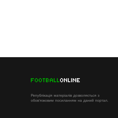
FOOTBALL
ONLINE
Републікація матеріалів дозволяється з
обов'язковим посиланням на даний портал.