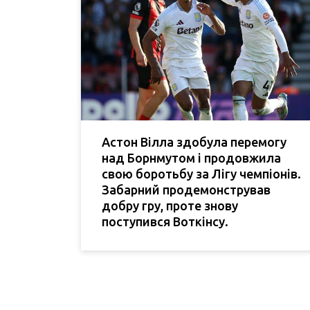
Астон Вілла здобула перемогу
над Борнмутом і продовжила
свою боротьбу за Лігу чемпіонів.
Забарний продемонстрував
добру гру, проте знову
поступився Воткінсу.