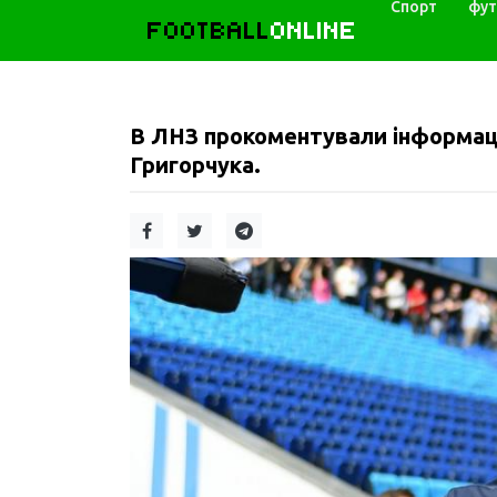
Спорт
фут
FOOTBALL
ONLINE
В ЛНЗ прокоментували інформац
Григорчука.