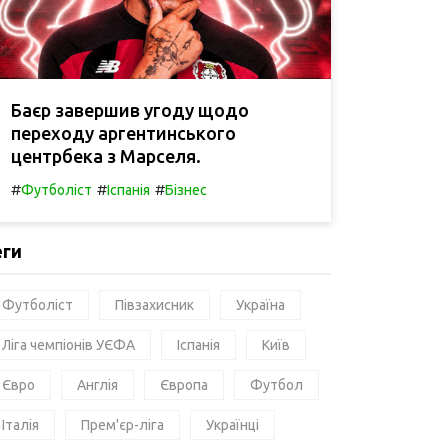
Баєр завершив угоду щодо
переходу аргентинського
центрбека з Марселя.
#
#
#
Футболіст
Іспанія
Бізнес
еги
Футболіст
Півзахисник
Україна
Ліга чемпіонів УЄФА
Іспанія
Київ
Євро
Англія
Європа
Футбол
Італія
Прем'єр-ліга
Українці