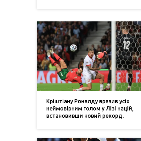
Кріштіану Роналду вразив усіх
неймовірним голом у Лізі націй,
встановивши новий рекорд.