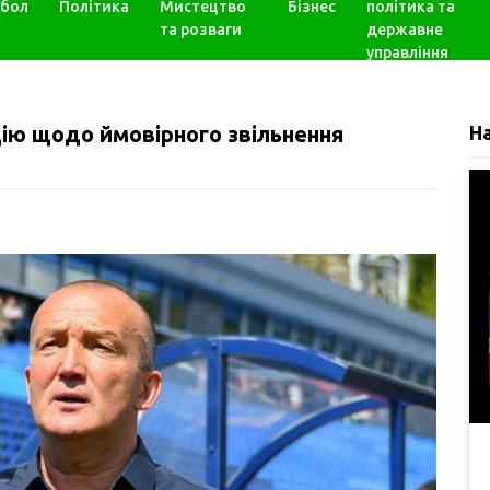
бол
Політика
Мистецтво
Бізнес
політика та
та розваги
державне
управління
ію щодо ймовірного звільнення
Н