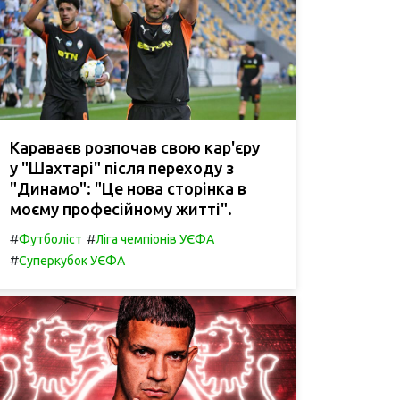
Караваєв розпочав свою кар'єру
у "Шахтарі" після переходу з
"Динамо": "Це нова сторінка в
моєму професійному житті".
#
#
Футболіст
Ліга чемпіонів УЄФА
#
Суперкубок УЄФА