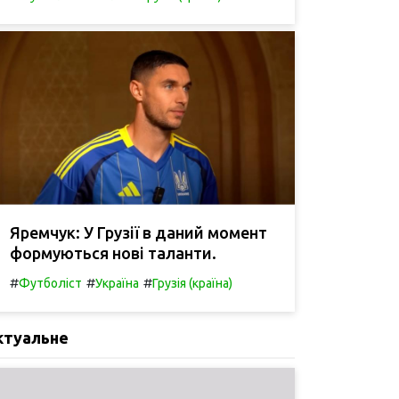
Яремчук: У Грузії в даний момент
формуються нові таланти.
#
#
#
Футболіст
Україна
Грузія (країна)
ктуальне