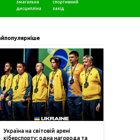
змагальна
спортивний
дисципліна
захід
айпопулярніше
Україна на світовій арені
кіберспорту: одна нагорода та