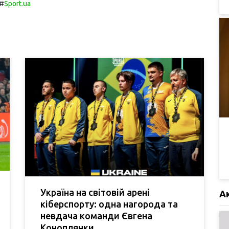
#
Sport.ua
Україна на світовій арені
А
кіберспорту: одна нагорода та
невдача команди Євгена
Коноплянки.