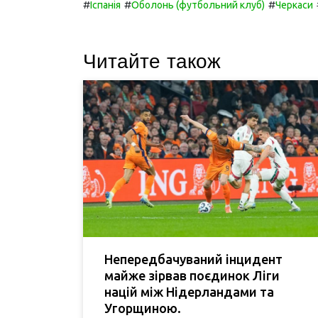
#
#
#
Іспанія
Оболонь (футбольний клуб)
Черкаси
Читайте також
Непередбачуваний інцидент
майже зірвав поєдинок Ліги
націй між Нідерландами та
Угорщиною.