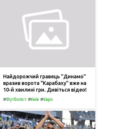
Найдорожчий гравець "Динамо"
вразив ворота "Карабаху" вже на
10-й хвилині гри. Дивіться відео!
#
#
#
Футболіст
Київ
Євро