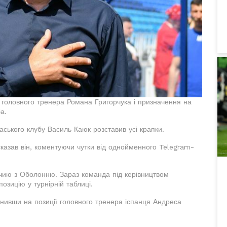
головного тренера Романа Григорчука і призначення на
а.
аського клубу Василь Каюк розставив усі крапки.
 сказав він, коментуючи чутки від однойменного Telegram-
чию з Оболонню. Зараз команда під керівництвом
позицію у турнірній таблиці.
інивши на позиції головного тренера іспанця Андреса