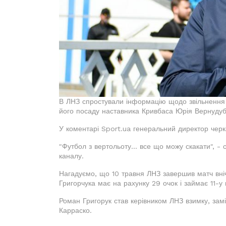
В ЛНЗ спростували інформацію щодо звільнення 
його посаду наставника Кривбаса Юрія Вернудуб
У коментарі Sport.ua генеральний директор черк
"Футбол з вертольоту... все що можу скакати", -
каналу.
Нагадуємо, що 10 травня ЛНЗ завершив матч вні
Григорчука має на рахунку 29 очок і займає 11-у 
Роман Григорук став керівником ЛНЗ взимку, зам
Карраско.