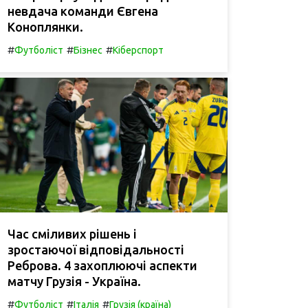
невдача команди Євгена
Коноплянки.
#
#
#
Футболіст
Бізнес
Кіберспорт
Час сміливих рішень і
зростаючої відповідальності
Реброва. 4 захоплюючі аспекти
матчу Грузія - Україна.
#
#
#
Футболіст
Італія
Грузія (країна)