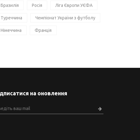
Бразилія
Росія
Ліга Європи УЄФА
Туреччина
Чемпіонат України з футболу
Німеччина
Франція
ідписатися на оновлення